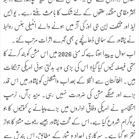
اکثر مقامی مقتدر حلقوں کے لئے شک کا باعث بنتے رہے۔ یو ایس
ایڈ اور مختلف این جی اوز کی آڑ میں ہونے والے انٹیلی جنس روابط
نے پشاور کے سماجی ڈھانچے پر بھی گہرے اثرات مرتب کئے۔
اب سوال یہ پیدا ہوتا ہے کہ مئی 2026 میں اس مشن کو بند کرنے کا
حتمی فیصلہ کیوں کیا گیا؟ اس کی بڑی وجہ بدلتی ہوئی امریکی ترجیحات
ہیں۔ افغانستان سے انخلا کے بعد اب واشنگٹن کو پشاور میں اس قدر
بڑے اور مہنگے مشن کی ضرورت نہیں رہی۔ مزید برآں، ٹرمپ
انتظامیہ نے امریکی وفاقی اداروں میں بڑے پیمانے پر کٹوتیوں کا جو
پروگرام شروع کیا ہے، اس کے تحت پشاور جیسے ریموٹ مشنز کا جواز
ختم ہو گیا ہے۔ سرکاری اعداد و شمار کے مطابق، اس بندش سے