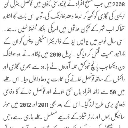
2008 میں جب مسلح افراد نے یونیورسٹی ٹاؤن میں قونصل جنرل لِن
ٹریسی کی گاڑی کو گھیر کر اندھا دھند فائرنگ کی، تو یہ اس بات کا اشارہ
تھا کہ اب شہر کے گنجان علاقوں میں امریکی اہلکار محفوظ نہیں رہے۔
اسی سال نومبر میں یو ایس ایڈ کے ڈائریکٹر اسٹیفن وینس کو ان کے
ڈرائیور سمیت قتل کر دیا گیا۔ اپریل 2010 میں پشاور نے وہ ہولناک
دن دیکھا جب پانچ خودکش حملہ آوروں نے بارود سے بھری گاڑی اور
راکٹوں کے ساتھ قونصل خانے کی عمارت پر دھاوا بول دیا۔ اس حملے
میں 50 سے زائد افراد جاں بحق ہوئے اور قونصل خانے کا دفاعی
ڈھانچہ بری طرح لرز گیا۔ اس کے بعد بھی 2011 اور 2012 میں موٹر
سائیکل بموں اور مارٹر شیلز کے ذریعے مسلسل حملے جاری رہے، جس