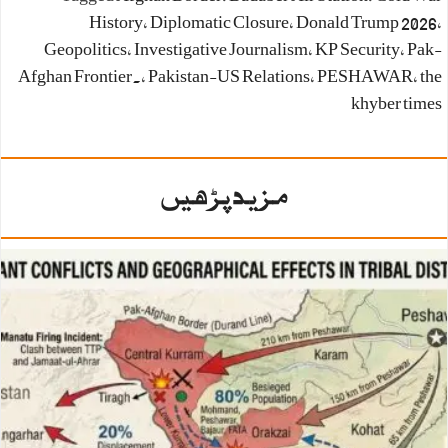
History
،
Diplomatic Closure
،
Donald Trump 2026
،
Geopolitics
،
Investigative Journalism
،
KP Security
،
Pak-
Afghan Frontier.
،
Pakistan-US Relations
،
PESHAWAR
،
the
khyber times
مزید پڑھیں