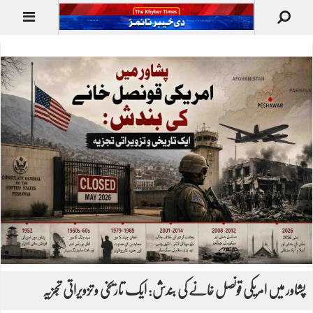
پشاور میں امریکی قونصل خانے کی بندش: ایک تاریخی و تزویراتی تجزیہ