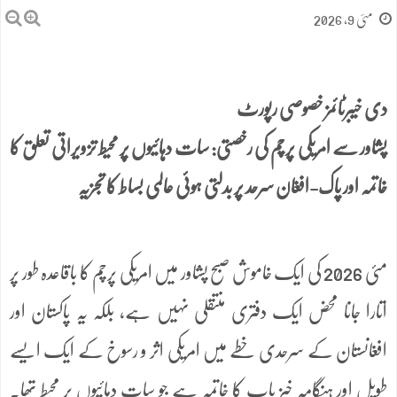
مئی 9, 2026
دی خیبرٹائمز خصوصی رپورٹ
پشاور سے امریکی پرچم کی رخصتی: سات دہائیوں پر محیط تزویراتی تعلق کا
خاتمہ اور پاک-افغان سرحد پر بدلتی ہوئی عالمی بساط کا تجزیہ
مئی 2026 کی ایک خاموش صبح پشاور میں امریکی پرچم کا باقاعدہ طور پر
اتارا جانا محض ایک دفتری منتقلی نہیں ہے، بلکہ یہ پاکستان اور
افغانستان کے سرحدی خطے میں امریکی اثر و رسوخ کے ایک ایسے
طویل اور ہنگامہ خیز باب کا خاتمہ ہے جو سات دہائیوں پر محیط تھا۔