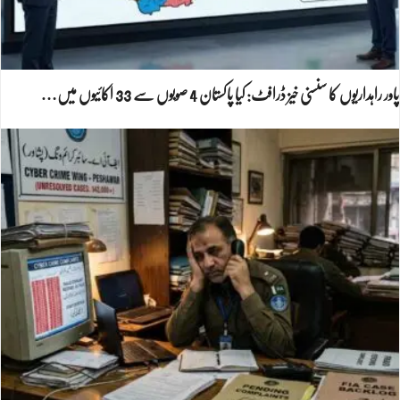
پاور راہداریوں کا سنسنی خیز ڈرافٹ: کیا پاکستان 4 صوبوں سے 33 اکائیوں میں…