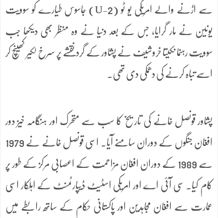
سے اڑنے والے امریکی یو ٹو (U-2) جاسوس طیارے کو سوویت
یونین نے مار گرایا، جس کے بعد دنیا نے وہ منظر بھی دیکھا جب
سوویت رہنما نکیتا خروشیف نے پشاور کے گرد نقشے پر سرخ لکیر کھینچ کر
اسے تباہ کرنے کی دھمکی دی تھی۔
پشاور قونصل خانے کی تاریخ کا سب سے متحرک اور ہنگامہ خیز دور
افغان جنگوں کے دوران سامنے آیا۔ اسی قونصل خانے نے 1979
سے 1989 کے دوران افغان مزاحمت کے اعصابی مرکز کے طور پر
کام کیا۔ سی آئی اے اور امریکی اسٹیٹ ڈیپارٹمنٹ کے اہلکار اسی
عمارت سے افغان مجاہدین اور پاکستانی حکام کے ساتھ رابطے میں