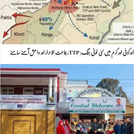
اورکزئی اور کرم میں نئی خونی جنگ: TTP، جماعت الاحرار اور داعش آمنے سامنے