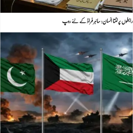
رابطوں پر لٹتا انسان: سائبر فراڈ کے نئے روپ