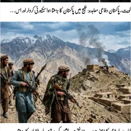
کویت، پاکستان دفاعی معاہدہ: خلیج میں پاکستان کا بڑھتا ہوا سیکیورٹی کردار اور اس…