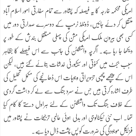
امریکی محکمہ خارجہ کا یہ فیصلہ کہ پشاور سے تمام سفارتی امور اسلام آباد
منتقل کر دئے جائیں، ڈونلڈ ٹرمپ کے دوسرے صدارتی دور میں
کسی بھی بیرونِ ملک امریکی مشن کی پہلی مستقل بندش کے طور پر
دیکھا جا رہا ہے۔ اگرچہ واشنگٹن کی جانب سے اس فیصلے کا بظاہر
سبب بجٹ میں کٹوتی اور سیکیورٹی خدشات بتائے گئے ہیں، لیکن
اس کے پیچھے چھپی تزویراتی وجوہات اس ڈھانچے کی مکمل تحلیل کی
طرف اشارہ کرتی ہیں جس نے سرد جنگ سے لے کر دہشت گردی
کے خلاف جنگ تک واشنگٹن کے لئے ہراول دستے کا کام کیا
تھا۔ اب نئی ٹیکنالوجی اور بدلی ہوئی عالمی ترجیحات نے پشاور میں
فزیکل موجودگی کی ضرورت کو پسِ پشت ڈال دیا ہے۔