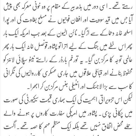
رہتے تھے۔ اسی دور میں بڈھ بیر کے مقام پر وہ خونی معرکہ بھی پیش
آیا جس میں قید سوویت اور افغان فوجیوں نے مسلح بغاوت کی اور پورا
اسلحہ خانہ دھماکے سے اڑ گیا۔ نائن الیون کے بعد جب امریکہ ایک بار
پھر اس خطے میں جنگ کے لیے اترا تو پشاور قونصل خانہ ایک بار پھر
عالمی توجہ کا مرکز بن گیا۔ یہ تورخم بارڈر کے راستے نیٹو سپلائی لائنز کو
محفوظ بنانے اور قبائلی علاقوں میں جاری عسکری کارروائیوں کی نگرانی
کا سب سے بڑا لاجسٹک اور انٹیلی جنس مرکز بن کر ابھرا۔
لیکن اس تزویراتی اہمیت کی ایک بھاری قیمت سیکیورٹی کی صورت
میں چکانی پڑی۔ پشاور میں امریکی سفارت کاروں پر ہونے والے
حملے محض اتفاق نہیں تھے بلکہ ایک منظم مہم کا حصہ تھے۔ اگست