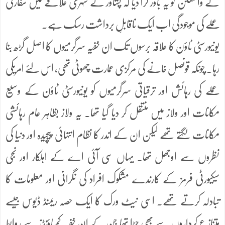
نے واشنگٹن کو یہ باور کرا دیا کہ پشاور کے شہری علاقے میں سفارتی
عملے کی موجودگی اب ایک ناقابلِ برداشت رسک ہے۔
یونیورسٹی ٹاؤن کا علاقہ برسوں تک ان خفیہ سرگرمیوں کا اصل گڑھ بنا
رہا۔ چونکہ قونصل خانے کی مرکزی عمارت چھوٹی تھی، اس لئے امریکی
عملے کی رہائش اور ترقیاتی سرگرمیوں کو یونیورسٹی ٹاؤن کے وسیع
مکانات اور ولاز میں منتقل کر دیا گیا تھا۔ یہ ولاز بظاہر عام رہائشی
مکانات لگتے تھے لیکن ان کے اندر کا نظام انتہائی پیچیدہ اور دنیا کی
نظروں سے اوجھل تھا۔ یہاں سی آئی اے کے اہلکار اور نجی
سیکیورٹی فرمز کے کارندے مشکوک افراد کی نگرانی اور معلومات کا
تبادلہ کرتے تھے۔ اسی نیٹ ورک کا ایک حصہ ریمنڈ ڈیوس جیسے
متنازع کرداروں سے بھی جڑا تھا جن کے ان خفیہ کمپاؤنڈز سے روابط