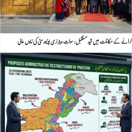
کرائے کے مکانات میں قید مستقبل: سوات ویٹرنری یونیورسٹی کی زبوں حالی