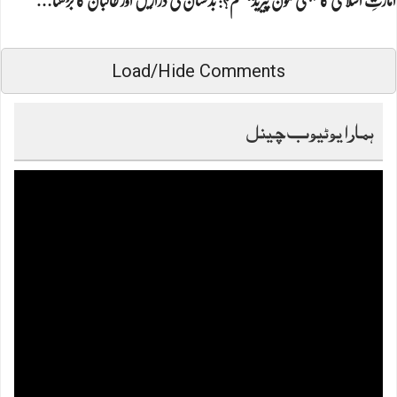
امارتِ اسلامی کا ’ہنی مون پیریڈ‘ ختم؟: بدخشان کی دراڑیں اور طالبان کا بڑھتا…
Load/Hide Comments
ہمارا یوٹیوب چینل