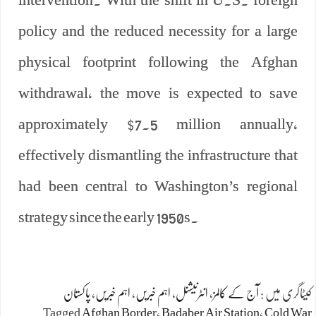
policy and the reduced necessity for a large
physical footprint following the Afghan
withdrawal, the move is expected to save
approximately $7.5 million annually,
effectively dismantling the infrastructure that
had been central to Washington’s regional
strategy since the early 1950s.
کیٹاگری میں :
آج کے کالمز
،
انٹرنیشنل
،
اہم خبریں
،
اہم خبریں
،
پاکستان
Tagged
Afghan Border
،
Badaber Air Station
،
Cold War