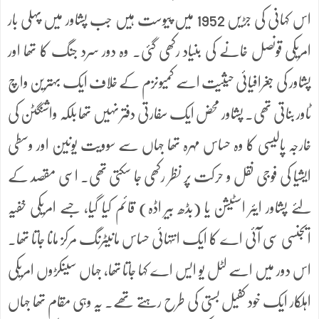
اس کہانی کی جڑیں 1952 میں پیوست ہیں جب پشاور میں پہلی بار
امریکی قونصل خانے کی بنیاد رکھی گئی۔ وہ دور سرد جنگ کا تھا اور
پشاور کی جغرافیائی حیثیت اسے کمیونزم کے خلاف ایک بہترین واچ
ٹاور بناتی تھی۔ پشاور محض ایک سفارتی دفتر نہیں تھا بلکہ واشنگٹن کی
خارجہ پالیسی کا وہ حساس مہرہ تھا جہاں سے سوویت یونین اور وسطی
ایشیا کی فوجی نقل و حرکت پر نظر رکھی جا سکتی تھی۔ اسی مقصد کے
لئے پشاور ایئر اسٹیشن یا (بڈھ بیر اڈہ) قائم کیا گیا، جسے امریکی خفیہ
ایجنسی سی آئی اے کا ایک انتہائی حساس مانیٹرنگ مرکز مانا جاتا تھا۔
اس دور میں اسے لٹل یو ایس اے کہا جاتا تھا، جہاں سینکڑوں امریکی
اہلکار ایک خود کفیل بستی کی طرح رہتے تھے۔ یہ وہی مقام تھا جہاں