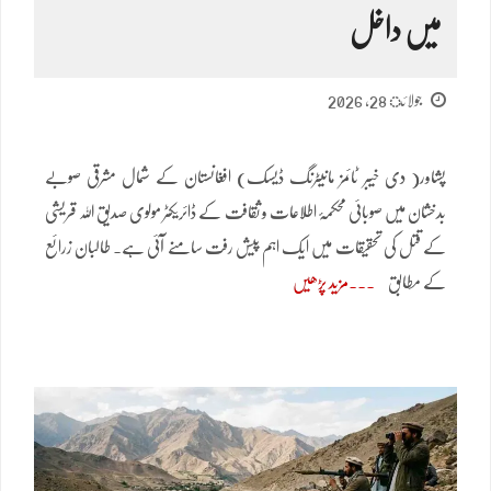
میں داخل
جولائ 28, 2026
پشاور( دی خیبر ٹائمز مانیٹرنگ ڈیسک) افغانستان کے شمال مشرقی صوبے
بدخشان میں صوبائی محکمۂ اطلاعات و ثقافت کے ڈائریکٹر مولوی صدیق اللہ قریشی
کے قتل کی تحقیقات میں ایک اہم پیش رفت سامنے آئی ہے۔ طالبان زرائع
کے مطابق
مزید پڑھیں