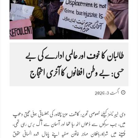
طالبان کا خوف اور عالمی ادارے کی بے
حسی: بے وطن افغانوں کا آخری احتجاج
اگست 3, 2026
دی خیبر ٹائمز کیلئے خصوصی تحریر: کاشف عزیز پشاور کی جھلساتی ہوئی تپتی دھوپ
میں، جب سڑکوں سے دُھواں اٹھ رہا تھا اور آسمان سے آگ برس رہی تھی،
پسینے میں شرابوربافغان مہاجر خاتون صفیہ اپنے پامال شدہ انسانی حقوق