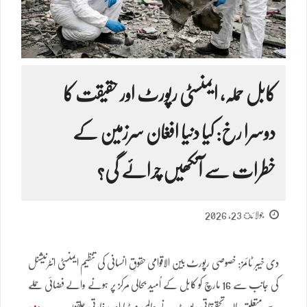
کابل حملہ، ایمنسٹی رپورٹ اور حقیقت کا
دوسرا رخ: کیا دنیا افغان سرزمین کے
خطرات سے آنکھیں چرائے گی؟
جولائ 23, 2026
دی خیبر ٹائمز: خصوصی رپورٹ بین الاقوامی حقوقِ انسانی کی تنظیم ایمنسٹی انٹرنیشنل
کی جانب سے 16 مارچ کو کابل کے اُمید بحالی مرکز پر ہونے والے فضائی حملے
سے متعلق حالیہ تحقیقاتی رپورٹ نے عالمی میڈیا اور سفارتی حلقوں
مزید