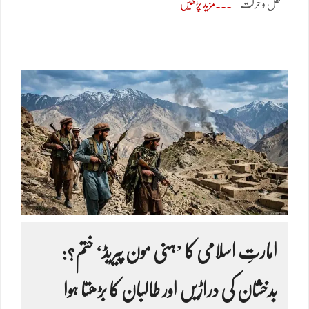
نقل و حرکت
مزید پڑھیں
امارتِ اسلامی کا ’ہنی مون پیریڈ‘ ختم؟:
بدخشان کی دراڑیں اور طالبان کا بڑھتا ہوا