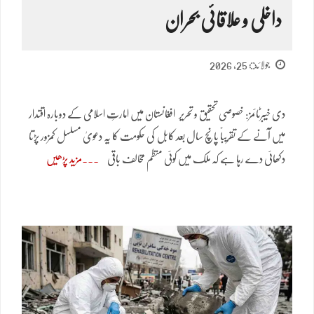
داخلی و علاقائی بحران
جولائ 25, 2026
دی خیبرٹائمز: خصوصی تحقیق و تحریر افغانستان میں امارتِ اسلامی کے دوبارہ اقتدار
میں آنے کے تقریباً پانچ سال بعد کابل کی حکومت کا یہ دعویٰ مسلسل کمزور پڑتا
دکھائی دے رہا ہے کہ ملک میں کوئی منظم مخالف باقی
مزید پڑھیں