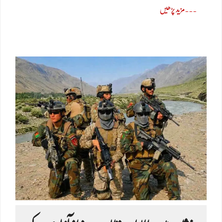
مزید پڑھیں