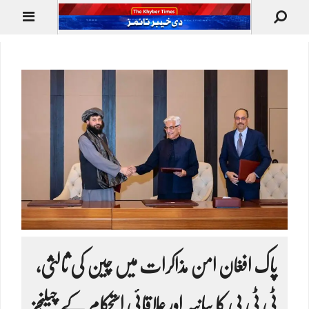
پاک افغان امن مذاکرات میں چین کی ثالثی،
ٹی ٹی پی کا بیانیہ اور علاقائی استحکام کے چیلنجز