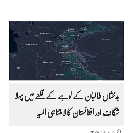
بدخشاں طالبان کے لوہے کے قلعے میں پہلا
شگاف اور افغانستان کا لامتناہی المیہ
جولائ 18, 2026