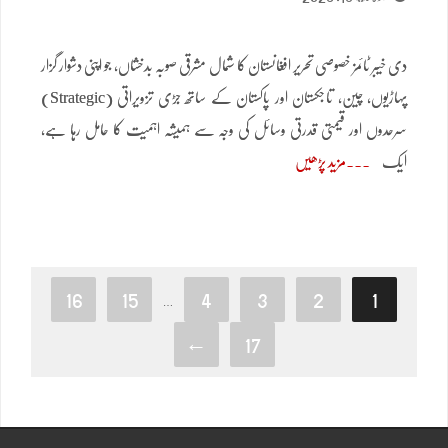
دی خیبر ٹائمز خصوصی تحریر افغانستان کا شمال مشرقی صوبہ بدخشاں، جو اپنی دشوار گزار
پہاڑیوں، چین، تاجکستان اور پاکستان کے ساتھ جڑی تزویراتی (Strategic)
سرحدوں اور قیمتی قدرتی وسائل کی وجہ سے ہمیشہ اہمیت کا حامل رہا ہے،
ایک
مزید پڑھیں
16
15
4
3
2
1
…
←
17