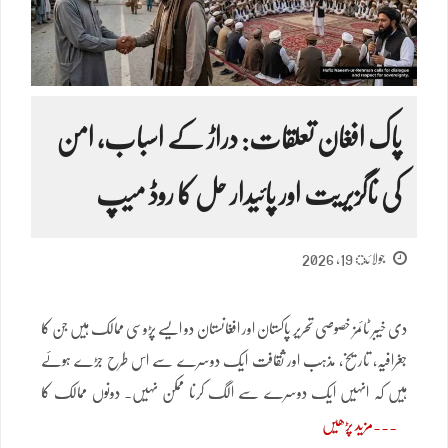
پاک افغان تعلقات: دراڑ کے اسباب، امن
کی ناگزیریت اور پائیدار حل کا روڈ میپ
جولائ 19, 2026
دی خیبر ٹائمز خصوصی تحریر پاکستان اور افغانستان دو ایسے پڑوسی ممالک ہیں جن کا
جغرافیہ، تاریخ، مذہب اور ثقافت ایک دوسرے سے اس طرح جڑے ہوئے
ہیں کہ انہیں ایک دوسرے سے الگ کرنا ممکن نہیں۔ دونوں ممالک کا
مزید پڑھیں