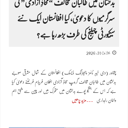
بدخشان میں طالبان مخالف “محاذِ آزادی” کی
سرگرمیوں کا دعویٰ، کیا افغانستان ایک نئے
سیکیورٹی چیلنج کی طرف بڑھ رہا ہے؟
جولائ 31, 2026
پشاور (دی خیبر ٹائمز مانیٹرنگ ڈیسک) افغانستان کے شمال مشرقی صوبے
بدخشان میں طالبان مخالف گروپ محاذِ آزادی افغان فریڈم فرنٹنے دعویٰ کیا
ہے کہ اس کے جنگجو پورے بدخشان میں متحرک ہیں اور چین سے ملحق اہم
واخان راہداری
مزید پڑھیں