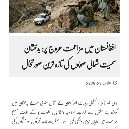
افغانستان میں مزاحمت عروج پر: بدخشان
سمیت شمالی صوبوں کی تازہ ترین صورتحال
جولائ 28, 2026
دی خیبر ٹائمز : تحقیقی رپورٹ افغانستان کے شمال مشرقی صوبے بدخشان میں
گزشتہ چند ہفتوں سے امارتِ اسلامیہ (طالبان حکومت) کے خلاف مسلح
مزاحمت میں نمایاں تیزی دیکھی گئی ہے۔ عسکریت پسند تحریکوں اور جنگجوؤں کی