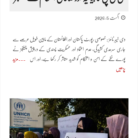
اگست 5, 2026
دی خیبر ٹائمز : خصوصی رپورٹ پاکستان اور افغانستان کے مابین طویل عرصے سے
جاری سرحدی کشیدگی، عدم اعتماد اور عسکریت پسندی کے درپیش چیلنجز نے
پورے خطے کے امن و استحکام کو شدید متاثر کر رکھا ہے، اور اس
مزید
پڑھیں