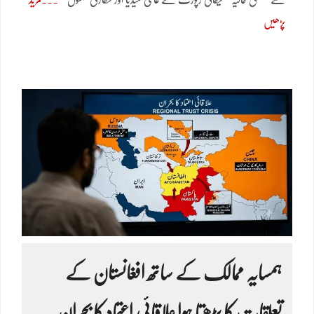
پڑھیں
ہمسایہ ممالک کے ساتھ افغانستان کے
تعلقات کا بڑھتا ہوا علاقائی اعتماد کا بحران