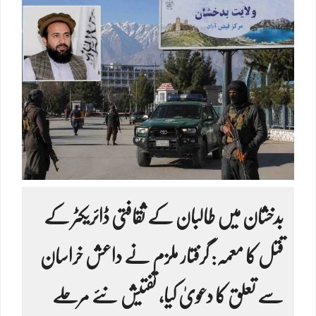
بدخشان میں طالبان کے ثقافتی ڈائریکٹر کے
قتل کا معمہ: گرفتار ملزم نے داعش خراسان
سے تعلق کا دعویٰ کیا، تفتیش نئے مرحلے