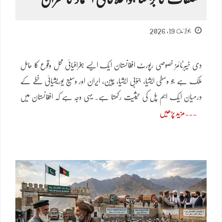
جولائ 19, 2026
دی خیبرٹائمز خصوصی رپورٹ افغانستان ایک ایسے جغرافیائی محلِ وقوع کا حامل
ملک ہے جو وسطی ایشیا، جنوبی ایشیا، چین، ایران اور وسیع یوریشیائی خطے کے
درمیان ایک اہم پل کی حیثیت رکھتا ہے۔ یہی وجہ ہے کہ افغانستان میں
مزید پڑھیں