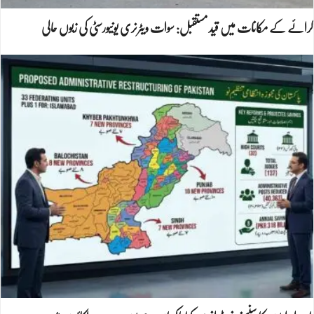
کرائے کے مکانات میں قید مستقبل: سوات ویٹرنری یونیورسٹی کی زبوں حالی