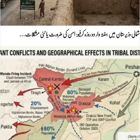
شمالی وزیرستان میں ہفتہ وار دو روزہ کرفیو: امن کی ضرورت یا نئی مشکلات…