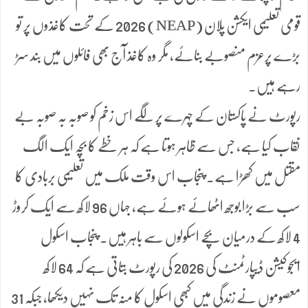
قومی تعلیمی ایکشن پلان (NEAP) 2026 کے تحت کاغذوں پر تو
بڑے پرعزم منصوبے بنائے، مگر وہ کاغذ آج بھی فائلوں میں بند سڑ
رہے ہیں۔
رپورٹ نے پاکستان کے چہرے پر لگے اس زخم کو صوبہ بہ صوبہ بے
نقاب کیا ہے، جس سے ظاہر ہوتا ہے کہ ہر خطے کا بچہ ایک الگ
مقتل میں کھڑا ہے۔ پنجاب اس وقت ملک میں تعلیمی بربادی کا
سب سے بڑا بوجھ اٹھائے ہوئے ہے، جہاں 96 لاکھ سے ایک کروڑ
4 لاکھ کے درمیان بچے اسکولوں سے باہر ہیں۔ پنجاب اسکول
ایجوکیشن ڈیپارٹمنٹ کی 2026 کی رپورٹ بتاتی ہے کہ 64 لاکھ
معصوموں نے زندگی میں کبھی اسکول کا منہ تک نہیں دیکھا، جبکہ 31