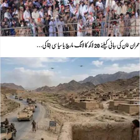
عمران خان کی رہائی کیلئے 20 لاکھ کا لانگ مارچ یا سیاسی بقا کی…