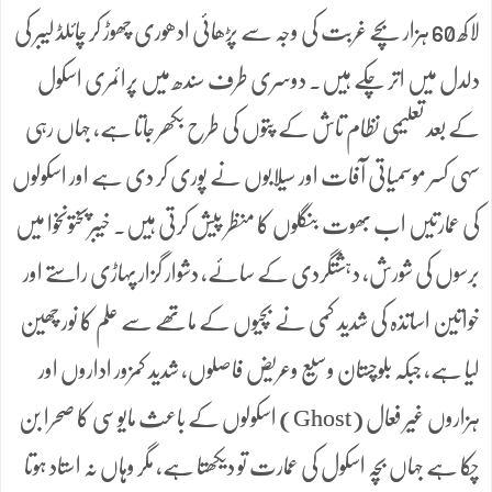
لاکھ 60 ہزار بچے غربت کی وجہ سے پڑھائی ادھوری چھوڑ کر چائلڈ لیبر کی
دلدل میں اتر چکے ہیں۔ دوسری طرف سندھ میں پرائمری اسکول
کے بعد تعلیمی نظام تاش کے پتوں کی طرح بکھر جاتا ہے، جہاں رہی
سہی کسر موسمیاتی آفات اور سیلابوں نے پوری کر دی ہے اور اسکولوں
کی عمارتیں اب بھوت بنگلوں کا منظر پیش کرتی ہیں۔ خیبرپختونخوا میں
برسوں کی شورش، دہشتگردی کے سائے، دشوار گزار پہاڑی راستے اور
خواتین اساتذہ کی شدید کمی نے بچیوں کے ماتھے سے علم کا نور چھین
لیا ہے، جبکہ بلوچستان وسیع وعریض فاصلوں، شدید کمزور اداروں اور
ہزاروں غیر فعال (Ghost) اسکولوں کے باعث مایوسی کا صحرا بن
چکا ہے جہاں بچہ اسکول کی عمارت تو دیکھتا ہے، مگر وہاں نہ استاد ہوتا