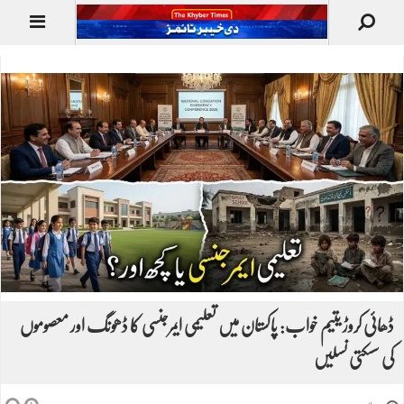
ڈھائی کروڑ یتیم خواب: پاکستان میں تعلیمی ایمرجنسی کا ڈھونگ اور معصوموں
کی سسکتی نسلیں