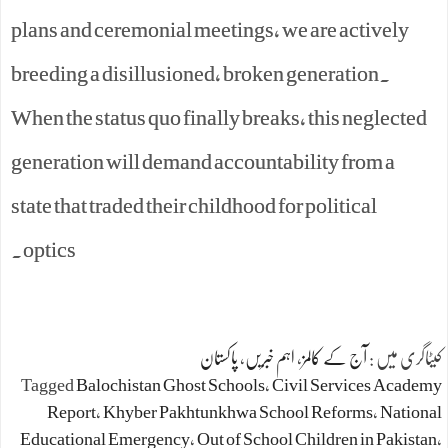
plans and ceremonial meetings, we are actively
breeding a disillusioned, broken generation.
When the status quo finally breaks, this neglected
generation will demand accountability from a
state that traded their childhood for political
optics.
کیٹاگری میں :
آج کے کالمز
،
اہم خبریں
،
پاکستان
Tagged
Balochistan Ghost Schools
،
Civil Services Academy
Report
،
Khyber Pakhtunkhwa School Reforms
،
National
Educational Emergency
،
Out of School Children in Pakistan
،