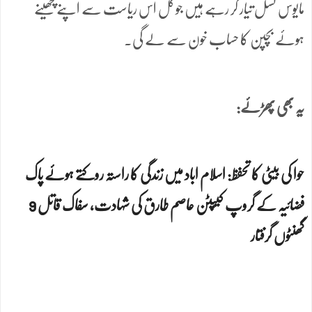
مایوس نسل تیار کر رہے ہیں جو کل اس ریاست سے اپنے چھینے
ہوئے بچپن کا حساب خون سے لے گی۔
یہ بھی پھڑئے:
حوا کی بیٹی کا تحفظ: اسلام اباد میں زندگی کا راستہ روکتے ہوئے پاک
فضائیہ کے گروپ کیپٹن عاصم طارق کی شہادت، سفاک قاتل 9
گھنٹوں گرفتار