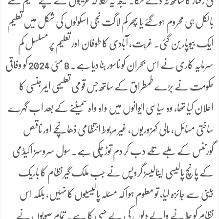
کی رفتار کا ساتھ نہ دے سکا۔ نتیجہ یہ نکلا کہ غریبوں کے بچے تعلیم سے
بالکل ہی محروم ہو گئے یا پھر کم لاگت نجی اسکولوں کی شکل میں تعلیم
ایک بیوپار بن گئی۔ غربت، آبادی کا طوفان اور تعلیم پر مسلسل کم
سرمایہ کاری نے اس بحران کو ناسور بنا دیا ہے۔ 8 مئی 2024 کو وفاقی
حکومت نے بڑے طمطراق کے ساتھ جس قومی تعلیمی ایمرجنسی کا
اعلان کیا تھا، وہ سیاسی ایوانوں میں واہ واہ سمیٹنے کے بعد اب گہرے
ساختی مسائل، مالی کمزوریوں، غیر مربوط انتظامی ڈھانچے اور ناقص
گورننس کے ملبے تلے دب کر دم توڑ چکی ہے۔ سول سروسز اکیڈمی
کے پانچ پالیسی اینالیسز گروپس نے جب ملک گیر نظام کا باریک
بینی سے جائزہ لیا، تو معلوم ہوا کہ مسئلہ پالیسیوں کا نہیں، بلکہ اس
نظام کو چلانے والے دلوں کی بے حسی کا ہے۔ تمام صوبوں نے