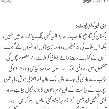
جولائ 6, 2026
دی خیبر ٹائمز رپورٹ:
پاکستان کی تاریخ کا سب سے بڑا المیہ کسی جنگ یا زلزلے میں نہیں،
بلکہ اس ملک کی بند بستیوں، دور دراز دیہاتوں اور شہروں کے گندے
نالوں کے کنارے رہنے والے ڈھائی کروڑ سے زائد معصوم بچوں کی
آنکھوں میں روز دفن ہوتا ہے۔ سول سروسز اکیڈمی (CSA) کی
جانب سے جاری کی جانے والی ایک حالیہ اور انتہائی ہوش ربا پالیسی
رپورٹ نے ریاست کے ان تمام دعووں کا جنازہ نکال دیا ہے جو وہ
قومی تعلیمی ایمرجنسی کے نام پر گزشتہ کئی سالوں سے کر رہی ہے۔