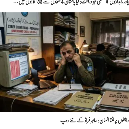
پاور راہداریوں کا سنسنی خیز ڈرافٹ: کیا پاکستان 4 صوبوں سے 33 اکائیوں میں…
رابطوں پر لٹتا انسان: سائبر فراڈ کے نئے روپ