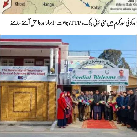
اورکزئی اور کرم میں نئی خونی جنگ: TTP، جماعت الاحرار اور داعش آمنے سامنے