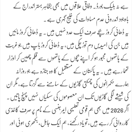
ہے نہ بلیک بورڈ۔ وفاقی علاقوں میں بھی بظاہر بہتر اندراج کے
باوجود اندرونی عدم مساوات کی خلیج گہری ہے۔
یہ ڈھائی کروڑ بچے صرف ایک عدد نہیں ہیں۔ یہ ڈھائی کروڑ مائیں
ہیں جن کی امیدیں دم توڑ چکی ہیں، یہ ڈھائی کروڑ باپ ہیں جو غربت
کے ہاتھوں مجبور ہو کر اپنے بچوں کے ہاتھوں سے قلم چھین کر اوزار
تھما رہے ہیں۔ یہ پاکستان کے مستقبل کا وہ جنازہ ہے جو روزانہ
ہمارے حکمرانوں کی چمکتی گاڑیوں کے سامنے سے گزرتا ہے، مگر ان
کی شیشے لگی گاڑیوں تک ان معصوموں کی سسکیاں نہیں پہنچ پاتیں۔
اگر 2026 میں بھی ہم قومی تعلیمی ایمرجنسی کے نام پر صرف کاغذی
کارروائی کر رہے ہیں، تو یاد رکھئے، ہم ایک جاہل، بکھری ہوئی اور