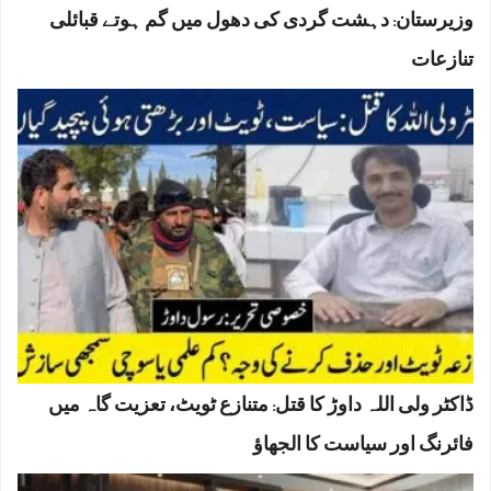
وزیرستان: دہشت گردی کی دھول میں گم ہوتے قبائلی
تنازعات
ڈاکٹر ولی اللہ داوڑ کا قتل: متنازع ٹویٹ، تعزیت گاہ میں
فائرنگ اور سیاست کا الجھاؤ