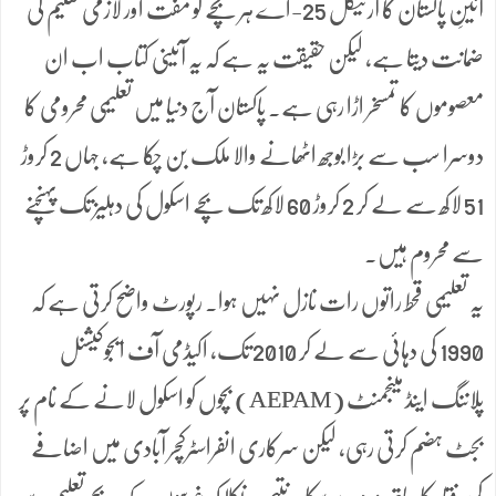
آئینِ پاکستان کا آرٹیکل 25-اے ہر بچے کو مفت اور لازمی تعلیم کی
ضمانت دیتا ہے، لیکن حقیقت یہ ہے کہ یہ آئینی کتاب اب ان
معصوموں کا تمسخر اڑا رہی ہے۔ پاکستان آج دنیا میں تعلیمی محرومی کا
دوسرا سب سے بڑا بوجھ اٹھانے والا ملک بن چکا ہے، جہاں 2 کروڑ
51 لاکھ سے لے کر 2 کروڑ 60 لاکھ تک بچے اسکول کی دہلیز تک پہنچنے
سے محروم ہیں۔
یہ تعلیمی قحط راتوں رات نازل نہیں ہوا۔ رپورٹ واضح کرتی ہے کہ
1990 کی دہائی سے لے کر 2010 تک، اکیڈمی آف ایجوکیشنل
پلاننگ اینڈ مینجمنٹ (AEPAM) بچوں کو اسکول لانے کے نام پر
بجٹ ہضم کرتی رہی، لیکن سرکاری انفراسٹرکچر آبادی میں اضافے