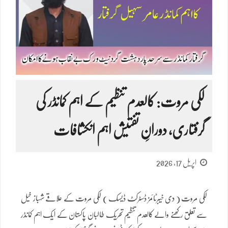
لکی مروت: کالعدم تنظیم کے اہم کمانڈر کی
گرفتاری، دورانِ تفتیش اہم انکشافات
اپریل 17, 2026
لکی مروت ( دی خیبرٹائمز ڈسٹرکٹ ڈیسک ) لکی مروت کے علاقے شہباز خیل
سے تعلق رکھنے والے کالعدم تنظیم تحریک طالبان پاکستان کے ایک اہم کمانڈر