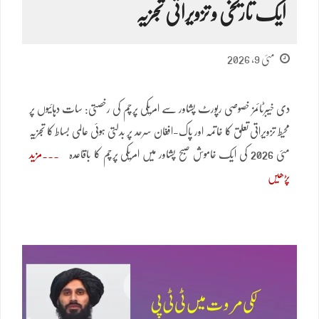
ایک تاریخی و تزویراتی تجزیہ
مئی 9, 2026
دی خیبرٹائمز خصوصی رپورٹ پشاور سے امریکی پرچم کی رخصتی: سات دہائیوں پر
محیط تزویراتی تعلق کا خاتمہ اور پاک-افغان سرحد پر بدلتی ہوئی عالمی بساط کا تجزیہ
مئی 2026 کی ایک خاموش صبح پشاور میں امریکی پرچم کا باقاعدہ
مزید
پڑھیں