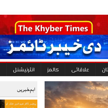
ان
علاقائی
کالمز
انٹرنیشنل
ک
اہم خبریں