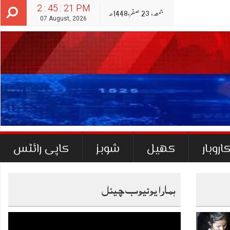
2 : 45 : 22 PM
جمعہ‬‮,
23
صفر‬,
1448ھ
07 August, 2026
اروبار
کھیل
شوبز
کاپی رائٹس
ہمارا یوٹیوب چینل