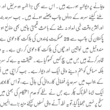
پیمانے پر دیوالیہ ہو رہے ہیں۔ اس سے بھی بڑا المیہ وہ مریض اور 
ملنے کیلئے سرحد کے دونوں جانب پھنسے ہوئے ہیں۔ جب سرحد بند ہو
اور اکثر بروقت طبی امداد نہ ملنے کے باعث قیمتی جانیں بھی ضائع ہو
پاکستان کی جانب سے 29 عسکریت پسندوں کی ہلاکت کا
مندوخیل میں خواتین اور بچوں کی ہلاکت کا دعویٰ کر رہی ہے۔ یہ د
ظاہر کرتے ہیں جس میں سچ کہیں کھو گیا ہے۔ حقیقت یہ ہے کہ سرحد
بلکہ مسائل کو جنم دینے والی ایک اور دیوار ہے۔ جب کراچی میں ا
کے جواب میں سرحد پار فضائی کارروائی کی جاتی ہے، تو اس کا بوجھ
ایک ایسا خطرناک چکر ہے جس نے خطے کو عدم استحکام کی بھٹی میں 
سطح پر نہیں بجھایا گیا، تو یہ خطہ آنے والی نسلوں کیکئے مزید بڑے المی