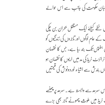
ان طالبان حکومت کی جانب سے اس حوالے
 خطے کیلئے ایک مستقل بحران بن چکی
کے عام لوگوں اور تاجروں کی زندگیوں کو
ی ہفتوں تک بند رہا ہے، جس کا نقصان
انزٹ ٹریڈ کی مد میں اربوں کا نقصان ہو
اں بندش سے اشیاء خوردونوش کی قیمتیں
ر اس سرحد سے وابستہ ہے۔ سرحد پر پھنسے
ٹ ٹریڈ میں ملوث چھوٹے تاجر بھی بڑے