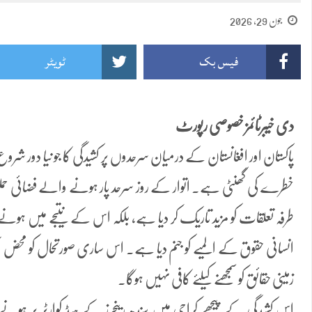
جون 29, 2026
فیس بک
ٹویٹر
دی خیبرٹائمز خصوصی رپورٹ
پاکستان اور افغانستان کے درمیان سرحدوں پر کشیدگی کا جو نیا دور شر
خطرے کی گھنٹی ہے۔ اتوار کے روز سرحد پار ہونے والے فضائی حملو
طرفہ تعلقات کو مزید تاریک کر دیا ہے، بلکہ اس کے نتیجے میں ہو
انسانی حقوق کے المیے کو جنم دیا ہے۔ اس ساری صورتحال کو محض ایک
زمینی حقائق کو سمجھنے کیلئے کافی نہیں ہوگا۔
اس کشیدگی کے پیچھے کراچی میں سندھ رینجرز کے ہیڈ کوارٹر پر ہونے