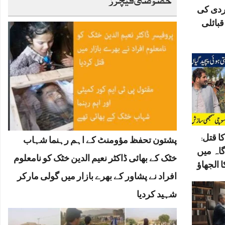
ردی کی
بائلی
ا قتل:
پشتون تحفظ مؤومنٹ کے اہم رہنما شہاب
گاہ میں
خٹک کے بھائی ڈاکٹر نعیم الدین خٹک کو نامعلوم
 الجھاؤ
افراد نے پشاور کے بھرے بازار میں گولی مارکر
شہید کردیا