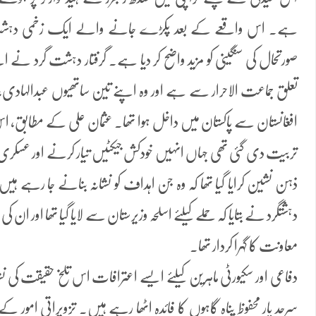
ہے۔ اس واقعے کے بعد پکڑے جانے والے ایک زخمی دہشت 
صورتحال کی سنگینی کو مزید واضح کر دیا ہے۔ گرفتار دہشت گرد نے 
تعلق جماعت الاحرار سے ہے اور وہ اپنے تین ساتھیوں عبدالہادی، جا
افغانستان سے پاکستان میں داخل ہوا تھا۔ عثمان علی کے مطابق، اس
تربیت دی گئی تھی جہاں انہیں خودکش جیکٹیں تیار کرنے اور عسکری م
ذہن نشین کرایا گیا تھا کہ وہ جن اہداف کو نشانہ بنانے جا رہے ہ
دہشتگرد نے بتایا کہ حملے کیلئے اسلحہ وزیرستان سے لایا گیا تھا اور ان 
معاونت کا گہرا کردار تھا۔
دفاعی اور سکیورٹی ماہرین کیلئے ایسے اعترافات اس تلخ حقیقت کی ن
سرحد پار محفوظ پناہ گاہوں کا فائدہ اٹھا رہے ہیں۔ تزویراتی امور کے