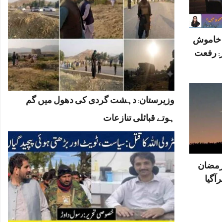
ں خاموش
: رفعت
وزیرستان: دہشت گردی کی دھول میں گم
ہوتے قبائلی تنازعات
رمضان
آگیا