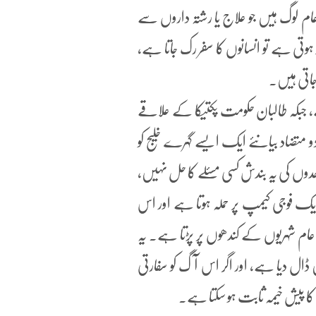
عام لوگ ہیں جو علاج یا رشتہ داروں سے
تی ہے تو انسانوں کا سفر رک جاتا ہے،
 جاتی ہیں۔
 دعویٰ ہے، جبکہ طالبان حکومت پکتیکا کے علاقے
و متضاد بیانئے ایک ایسے گہرے خلیج کو
وں کی یہ بندش کسی مسئلے کا حل نہیں،
یک فوجی کیمپ پر حملہ ہوتا ہے اور اس
 عام شہریوں کے کندھوں پر پڑتا ہے۔ یہ
ڈال دیا ہے، اور اگر اس آگ کو سفارتی
وں کا پیش خیمہ ثابت ہو سکتا ہے۔