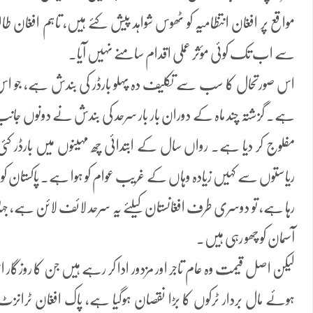
مواقع پر افغان انتظامیہ کو ٹھوس شواہد پیش کئے ہیں، تاہم افغ
سے اب تک کوئی مؤثر عملی اقدام سامنے نہیں آیا۔
اس صورتحال کا سب سے تکلیف دہ پہلو بارڈر کی بندش ہے، جو اس
ہے۔ گزشتہ چند ماہ کے دوران بار بار سرحد کی بندش نے دونوں جانب 
مفلوج کر دیا ہے۔ رواں سال کے ابتدائی چھ مہینوں میں بارڈر کئ
ریاستوں سے کہیں زیادہ وہاں کے غریب عوام کو ہوا ہے۔ پاکستان کو ٹر
رہا ہے، تو دوسری طرف افغانستان کیلئے یہ سرحد لائف لائن ہے، جہ
آسمان کو چھو رہی ہیں۔
لیکن اصل قیمت وہ عام تاجر اور مزدور ادا کر رہے ہیں جن کا روزگا
ہوئے مال بردار ٹرکوں کا بڑا نقصان ہوگیا ہے، پاک افغان ٹرانز