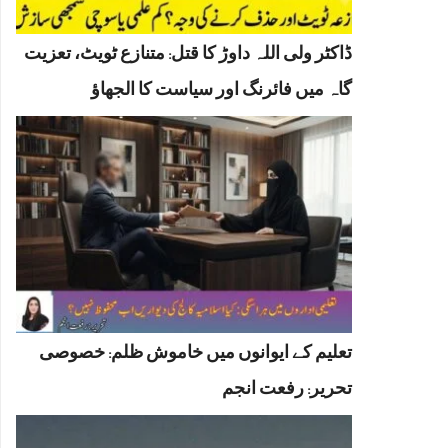
ڈاکٹر ولی اللہ داوڑ کا قتل: متنازع ٹویٹ، تعزیت
گاہ میں فائرنگ اور سیاست کا الجھاؤ
تعلیم کے ایوانوں میں خاموش ظلم: خصوصی
تحریر: رفعت انجم