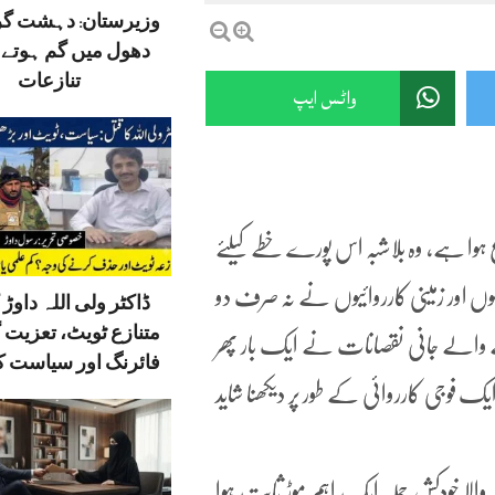
وزیرستان: دہشت گ
دھول میں گم ہوتے ق
تنازعات
واٹس ایپ
وع ہوا ہے، وہ بلاشبہ اس پورے خطے کیلئے
ں اور زمینی کارروائیوں نے نہ صرف دو
ڈاکٹر ولی اللہ داوڑ ک
متنازع ٹویٹ، تعزیت 
نے والے جانی نقصانات نے ایک بار پھر
فائرنگ اور سیاست کا
 فوجی کارروائی کے طور پر دیکھنا شاید
 والا خودکش حملہ ایک اہم موڑ ثابت ہوا