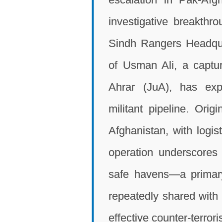
investigative breakthr
Sindh Rangers Headqua
of Usman Ali, a captur
Ahrar (JuA), has expo
militant pipeline. Orig
Afghanistan, with logis
operation underscores 
safe havens—a primary
repeatedly shared with 
effective counter-terro