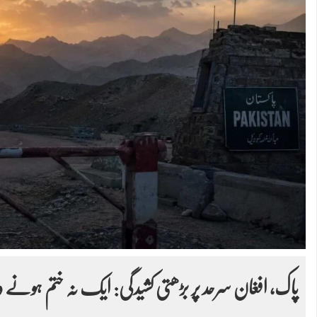
پاک، افغان سرحد پر بڑھتی کشیدگی: ایک نہ ختم ہونے وا