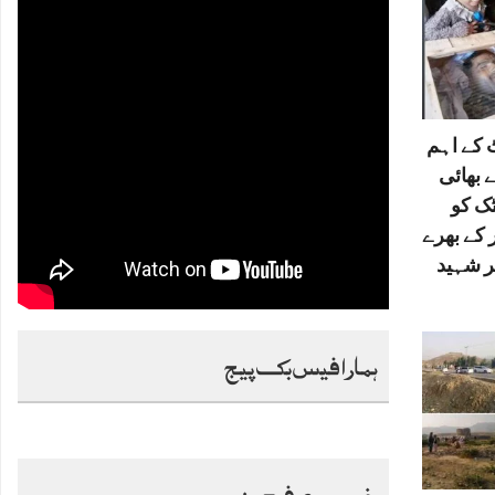
کے اہم
 بھائی
ٹک کو
 کے بھرے
ر شہید
ہمارا فیس بک پیج
خصوصی فیچرز