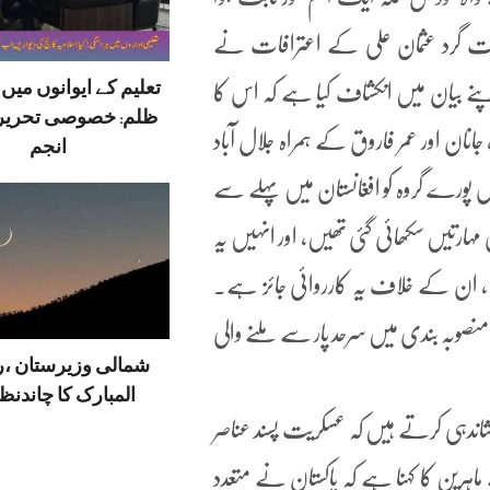
گرد عثمان علی کے اعترافات نے
تعلیم کے ایوانوں می
اپنے بیان میں انکشاف کیا ہے کہ اس کا
ظلم: خصوصی تحریر
نان اور عمر فاروق کے ہمراہ جلال آباد
انجم
 پورے گروہ کو افغانستان میں پہلے سے
ہارتیں سکھائی گئی تھیں، اور انہیں یہ
یں، ان کے خلاف یہ کارروائی جائز ہے۔
کی منصوبہ بندی میں سرحد پار سے ملنے والی
شمالی وزیرستان ،
المبارک کا چاندنظر
شاندہی کرتے ہیں کہ عسکریت پسند عناصر
 ماہرین کا کہنا ہے کہ پاکستان نے متعدد