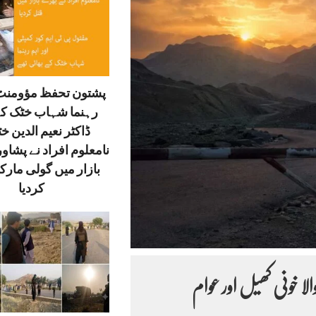
پشتون تحفظ مؤومنٹ 
رہنما شہاب خٹک کے
ڈاکٹر نعیم الدین خ
نامعلوم افراد نے پشاور
بازار میں گولی مارک
کردیا
لا خونی کھیل اور عوام