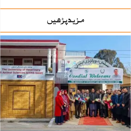
مزید پڑھیں