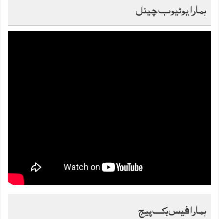
ہمارا یوٹیوب چینل
ہمارا فیس بک پیج