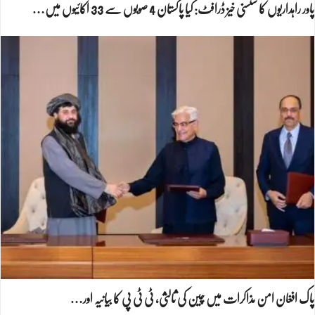
پاور راہداریوں کا سنسنی خیز ڈرافٹ: کیا پاکستان 4 صوبوں سے 33 اکائیوں میں…
پاک افغان امن مذاکرات میں چین کی ثالثی، ٹی ٹی پی کا بیانیہ اور…