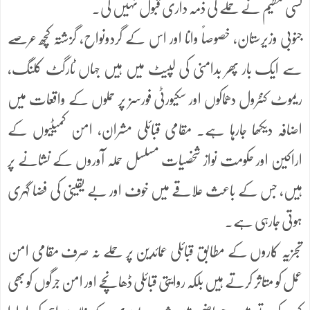
کسی تنظیم نے حملے کی ذمہ داری قبول نہیں کی۔
جنوبی وزیرستان، خصوصاً وانا اور اس کے گردونواح، گزشتہ کچھ عرصے
سے ایک بار پھر بدامنی کی لپیٹ میں ہیں جہاں ٹارگٹ کلنگ،
ریموٹ کنٹرول دھماکوں اور سکیورٹی فورسز پر حملوں کے واقعات میں
اضافہ دیکھا جارہا ہے۔ مقامی قبائلی مشران، امن کمیٹیوں کے
اراکین اور حکومت نواز شخصیات مسلسل حملہ آوروں کے نشانے پر
ہیں، جس کے باعث علاقے میں خوف اور بے یقینی کی فضا گہری
ہوتی جارہی ہے۔
تجزیہ کاروں کے مطابق قبائلی عمائدین پر حملے نہ صرف مقامی امن
عمل کو متاثر کرتے ہیں بلکہ روایتی قبائلی ڈھانچے اور امن جرگوں کو بھی