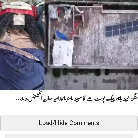
ہنگو: خزینہ بانڈہ چیک پوسٹ حملے کا مبینہ ماسٹر مائنڈ امیر معاویہ انٹیلیجنس بیسڈ…
Load/Hide Comments