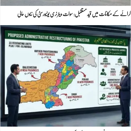
کرائے کے مکانات میں قید مستقبل: سوات ویٹرنری یونیورسٹی کی زبوں حالی