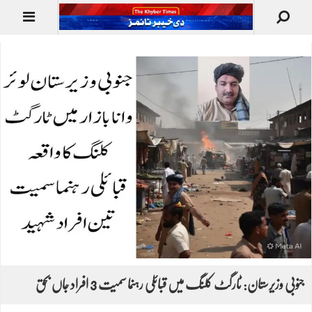
جنوبی وزیرستان: ٹارگٹ کلنگ میں قبائلی رہنما سمیت 3 افراد جاں بحق