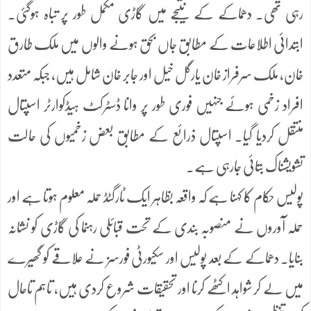
رہی تھی۔ دھماکے کے نتیجے میں گاڑی مکمل طور پر تباہ ہوگئی۔
ابتدائی اطلاعات کے مطابق جاں بحق ہونے والوں میں ملک طارق
خان، ملک سرفراز خان یارگل خیل اور جابر خان شامل ہیں، جبکہ متعدد
افراد زخمی ہوئے جنہیں فوری طور پر وانا ڈسٹرکٹ ہیڈکوارٹر اسپتال
منتقل کردیا گیا۔ اسپتال ذرائع کے مطابق بعض زخمیوں کی حالت
تشویشناک بتائی جارہی ہے۔
پولیس حکام کا کہنا ہے کہ واقعہ بظاہر ایک ٹارگٹڈ حملہ معلوم ہوتا ہے اور
حملہ آوروں نے منصوبہ بندی کے تحت قبائلی رہنما کی گاڑی کو نشانہ
بنایا۔ دھماکے کے بعد پولیس اور سکیورٹی فورسز نے علاقے کو گھیرے
میں لے کر شواہد اکٹھے کرنا اور تحقیقات شروع کردی ہیں، تاہم تاحال