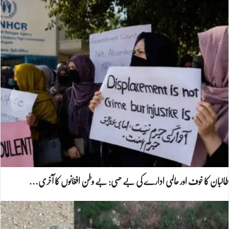
طالبان کا خوف اور عالمی ادارے کی بے حسی: بے وطن افغانوں کا آخری…