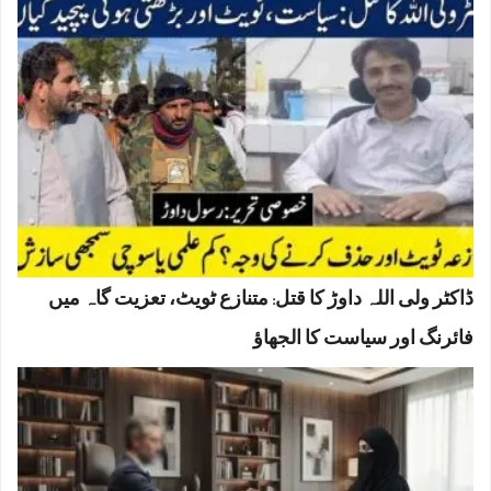
ڈاکٹر ولی اللہ داوڑ کا قتل: متنازع ٹویٹ، تعزیت گاہ میں
فائرنگ اور سیاست کا الجھاؤ