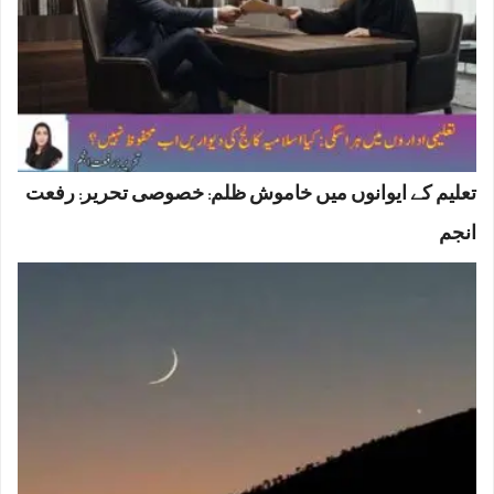
تعلیم کے ایوانوں میں خاموش ظلم: خصوصی تحریر: رفعت
انجم