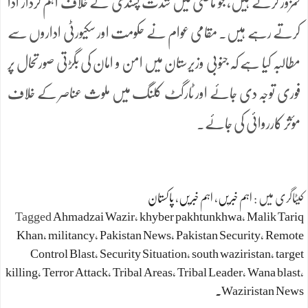
کمزور کرتے ہیں، جو ماضی میں شدت پسندی کے خلاف اہم کردار ادا
کرتے رہے ہیں۔ مقامی عوام نے حکومت اور سکیورٹی اداروں سے
مطالبہ کیا ہے کہ جنوبی وزیرستان میں امن و امان کی بگڑتی صورتحال پر
فوری توجہ دی جائے اور ٹارگٹ کلنگ میں ملوث عناصر کے خلاف
مؤثر کارروائی کی جائے۔
کیٹاگری میں :
اہم خبریں
،
اہم خبریں
،
پاکستان
Tagged
Ahmadzai Wazir
،
khyber pakhtunkhwa
،
Malik Tariq
Khan
،
militancy
،
Pakistan News
،
Pakistan Security
،
Remote
Control Blast
،
Security Situation
،
south waziristan
،
target
killing
،
Terror Attack
،
Tribal Areas
،
Tribal Leader
،
Wana blast
،
Waziristan News.