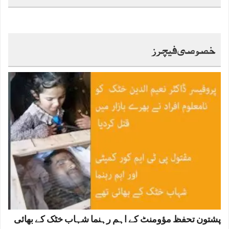
خصوصی فیچرز
پشتون تحفظ مؤومنٹ کے اہم رہنما شہاب خٹک کے بھائی