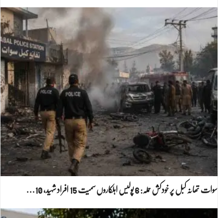
سوات تھانہ کبل پر خودکش حملہ: 6 پولیس اہلکاروں سمیت 15 افراد شہید، 10…