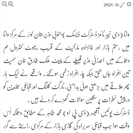
مئی 18, 2026
وانا (دی خیبر ٹائمز ڈسٹرکٹ ڈیسک) جنوبی وزیرستان لوئر کے مرکز وانا
میں رستم بازار اور خانزادہ مارکیٹ کے قریب ریموٹ کنٹرول بم
دھماکے میں احمدزئی وزیر قبیلے کے چیف ملک طارق خان سمیت
تین افراد جاں بحق جبکہ چار افراد زخمی ہوگئے۔ واقعے نے ایک بار
پھر علاقے میں بڑھتی ہوئی بدامنی، ٹارگٹ کلنگ اور قبائلی عمائدین کو
درپیش خطرات پر سنگین سوالات کھڑے کر دئے ہیں۔
ڈسٹرکٹ پولیس آفیسر (ڈی پی او) محمد طاہر کے مطابق دھماکہ اُس
وقت ہوا جب قبائلی سربراہ کی گاڑی بازار کے مرکزی راستے سے گزر