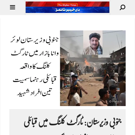
جنوبی وزیرستان: ٹارگٹ کلنگ میں قبائلی