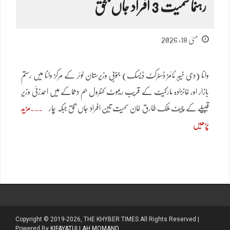
رہنما سمیت 3 افراد جاں بحق
مئی 18, 2026
وانا (دی خیبر ٹائمز ڈسٹرکٹ ڈیسک) جنوبی وزیرستان لوئر کے مرکز وانا میں رستم
بازار اور خانزادہ مارکیٹ کے قریب ریموٹ کنٹرول بم دھماکے میں احمدزئی وزیر
قبیلے کے چیف ملک طارق خان سمیت تین افراد جاں بحق جبکہ چار
مزید
پڑھیں
Copyright © 2019-2026, THE KHYBER TIMES All Rights Reserved |
Powered By
KIFAYATULLAH MOMAND