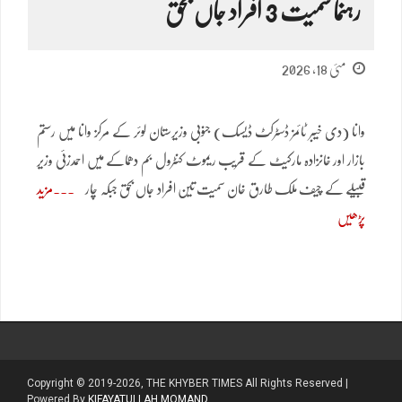
رہنما سمیت 3 افراد جاں بحق
مئی 18, 2026
وانا (دی خیبر ٹائمز ڈسٹرکٹ ڈیسک) جنوبی وزیرستان لوئر کے مرکز وانا میں رستم
بازار اور خانزادہ مارکیٹ کے قریب ریموٹ کنٹرول بم دھماکے میں احمدزئی وزیر
قبیلے کے چیف ملک طارق خان سمیت تین افراد جاں بحق جبکہ چار
مزید
پڑھیں
Copyright © 2019-2026, THE KHYBER TIMES All Rights Reserved |
Powered By
KIFAYATULLAH MOMAND