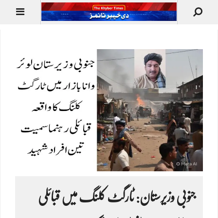
جنوبی وزیرستان: ٹارگٹ کلنگ میں قبائلی