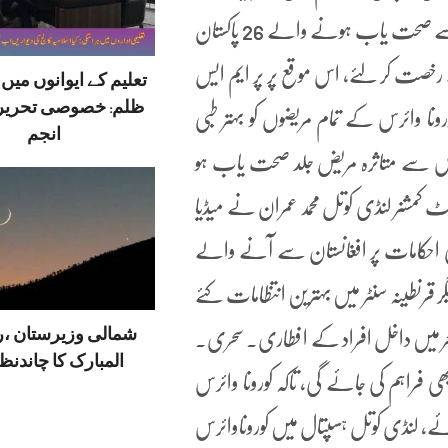
آفریدی اور اسسٹنٹ کمشنر لنڈی کوتل محمد عمران نے کوروناوائرس سے صحت یاب ہونے والے 26 پاکستان
 رخصت کر لئے، اس موقع پر پر ایم ایس
تعلیم کے ایوانوں می
ظلم: خصوصی تحریر
نا وائرس کے تمام مریضوں کو بہتر طبی
انجم
وائرس سے متاثرہ مریض جلد صحت یاب ہو
مشنر لنڈی کوتل محمد عمران نے میڈیا
ی احکامات پر افغانستان سے آنے والے
ر قرنطینہ سنٹر میں بہترین انتظامات کئے
شمالی وزیرستان ،
سنٹر میں داخل افراد کے افطاری. سحری.
المبارک کا چاندنظر
ی فراہم کی جائے گی، تاکہ کورونا وائرس
، لنڈی کوتل ہسپتال میں کوروناوائرس