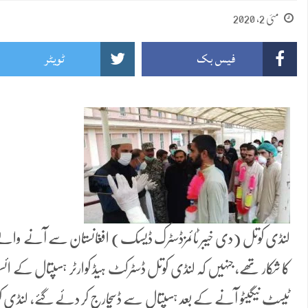
مئی 2, 2020
فیس بک
ٹویٹر
کا شکار تھے، جنہیں کہ لنڈی کوتل ڈسٹرکٹ ہیڈ کوارٹر ہسپتال کے ا
ٹیسٹ نیگیٹو آنے کے بعد ہسپتال سے ڈسچارج کر دئے گئے، لنڈی کو