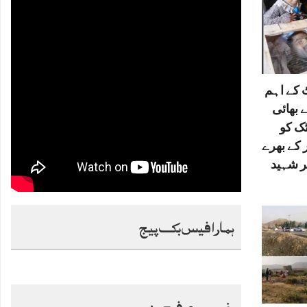
کے اہم
 بھائی
ٹک کو
 کے بھرے
ر شہید
ہمارا فیس بک پیج
خصوصی فیچرز