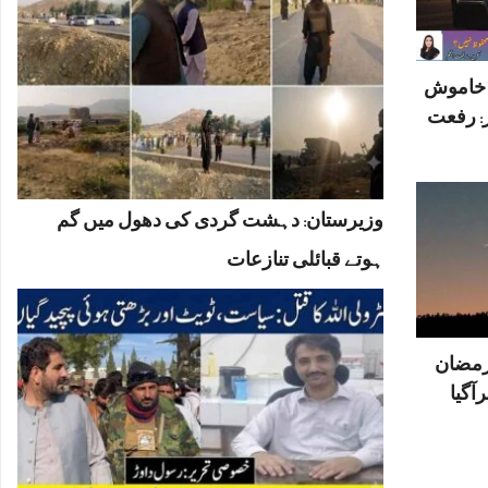
ں خاموش
: رفعت
وزیرستان: دہشت گردی کی دھول میں گم
ہوتے قبائلی تنازعات
رمضان
آگیا