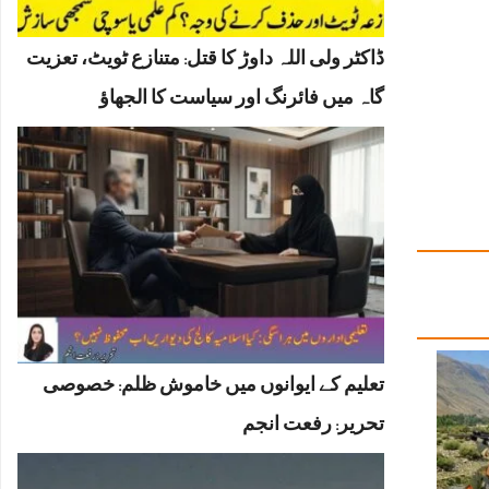
ڈاکٹر ولی اللہ داوڑ کا قتل: متنازع ٹویٹ، تعزیت
گاہ میں فائرنگ اور سیاست کا الجھاؤ
تعلیم کے ایوانوں میں خاموش ظلم: خصوصی
تحریر: رفعت انجم