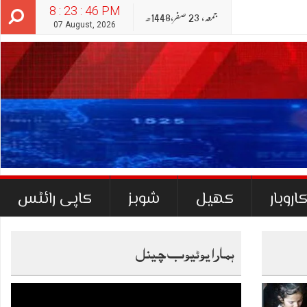
8 : 23 : 47 PM
جمعہ‬‮,
23
صفر‬,
1448ھ
07 August, 2026
اروبار
کھیل
شوبز
کاپی رائٹس
ہمارا یوٹیوب چینل