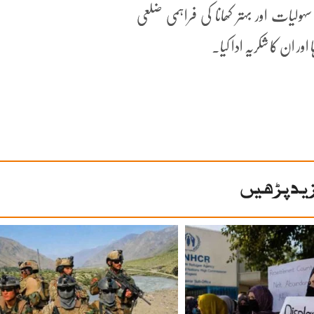
یات اور بہتر کھانا کی فراہمی ضلعی
ور ان کا شکریہ ادا کیا۔
ید پڑھیں