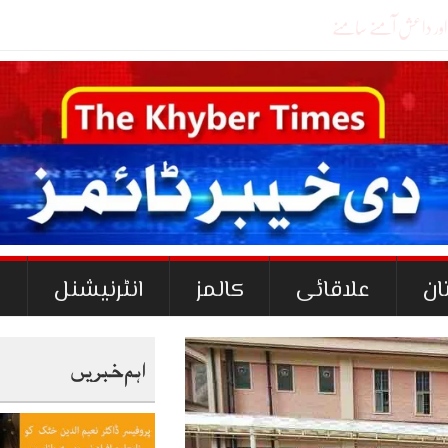
ان
علاقائی
کالمز
انٹرنیشنل
ک
اہم خبریں