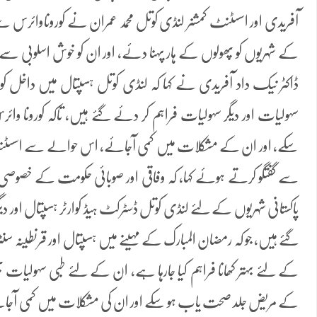
کے شہریوں کو پھولوں کے ہار پہنا دئے، اور ان کو خوش اسلوبی سے
ڈاکٹر نیک داد آفریدی نے کہا کہ لنڈی کوتل ہسپتال میں داخل کورو
سہولیات اور دیگر سہولیات فراہم کر دئے گئے ہیں، تاکہ کورونا 
سکے، اور ان کے مشکلات میں کمی آجائے، اس حوالے سے اسسٹنٹ ک
سے گفتگو کرتے ہوئے کہا، کہ وفاقی اور صوبائی حکومت کے خصوص
پاکستانی شہریوں کے لئے لنڈی کوتل ڈسٹرکٹ ہیڈ کوارٹر ہسپتال اور دیگ
گئے ہیں، جو کہ رمضان المبارک کے مہینے میں ہسپتال اور قرنطینہ 
کے لئے بہتر کھانا فراہم کیا جارہا ہے، ان کے لئے طبی سہولیات بھ
کے مریض جلد صحت یاب ہو سکے اور ان کی مشکلات میں کمی آجائے