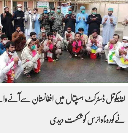
نےکوروناوائرس کوشکست دیدی