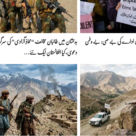
لمی ادارے کی بے حسی: بے وطن
بدخشان میں طالبان مخالف “محاذِ آزادی” کی سرگر
دعویٰ، کیا افغانستان ایک نئے…