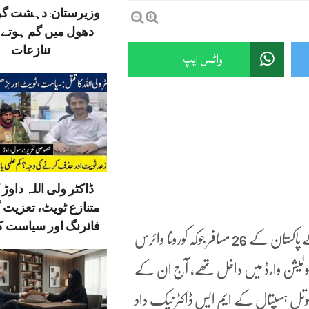
وزیرستان: دہشت گ
دھول میں گم ہوتے ق
تنازعات
واٹس ایپ
ڈاکٹر ولی اللہ داوڑ ک
متنازع ٹویٹ، تعزیت 
فائرنگ اور سیاست کا
لنڈی کوتل (دی خیبر ٹائمزڈسٹرک ڈیسک) افغانستان سے آنے والے پاکستان کے 26 مسافر جوکہ کورونا وائرس
ئسولیشن وارڈ میں داخل تھے، آج ان کے
تل ہسپتال کے ایم ایس ڈاکٹر نیک داد