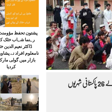
پشتون تحفظ مؤومنٹ 
رہنما شہاب خٹک کے
ڈاکٹر نعیم الدین خ
نامعلوم افراد نے پشاور
بازار میں گولی مارک
کردیا
لنڈیکوتل ڈسٹرکٹ ہسپتال میں افغانستان سےآنےوالے 26 پاکستانی شہریوں