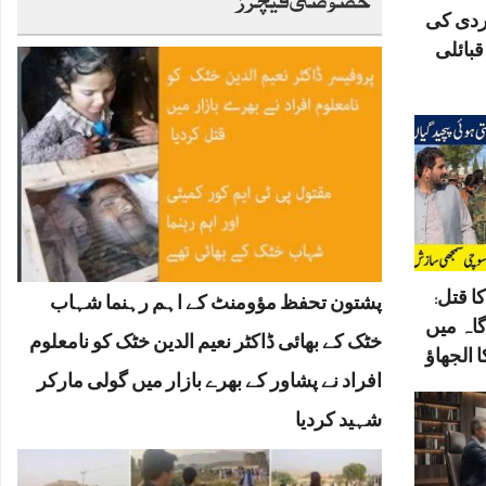
ردی کی
بائلی
ا قتل:
پشتون تحفظ مؤومنٹ کے اہم رہنما شہاب
گاہ میں
خٹک کے بھائی ڈاکٹر نعیم الدین خٹک کو نامعلوم
 الجھاؤ
افراد نے پشاور کے بھرے بازار میں گولی مارکر
شہید کردیا