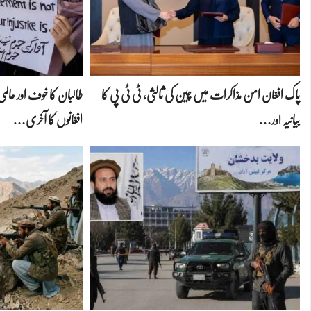
پاک افغان امن مذاکرات میں چین کی ثالثی، ٹی ٹی پی کا
طالبان کا خوف اور عا
بیانیہ اور…
افغانوں کا آخری…