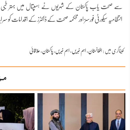
سے صحت یاب پاکستان کے شہریوں نے ہسپتال میں بہتر طبی سہول
انتظامیہ سیکورٹی فورسز اور محکمہ صحت کے ڈاکٹرز کے اقدامات کو سراہا ا
کیٹاگری میں :
افغانستان
،
اہم خبریں
،
اہم خبریں
،
پاکستان
،
علاقائی
مز