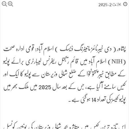
جولائ 2, 2025
پشاور ( دی خیبرٹائمز مانیٹرنگ ڈیسک ) اسلام آباد: قومی ادارہ صحت
(NIH) اسلام آباد میں قائم ریجنل ریفرنس لیبارٹری برائے پولیو
کے مطابق خیبر پختونخوا کے ضلع شمالی وزیرستان سے پولیو کا ایک اور
کیس سامنے آ گیا ہے، جس کے بعد سال 2025 میں ملک بھر میں
پولیو کیسز کی تعداد 14 ہو گئی ہے۔
اس تازہ ترین کیس میں متاثرہ بچہ شمالی وزیرستان کی یونین کونسل