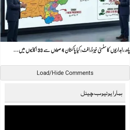
پاور راہداریوں کا سنسنی خیز ڈرافٹ: کیا پاکستان 4 صوبوں سے 33 اکائیوں میں…
Load/Hide Comments
ہمارا یوٹیوب چینل