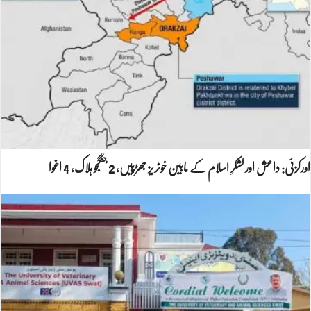
اورکزئی: داعش اور لشکرِ اسلام کے مابین خونریز جھڑپیں، 2 جنگجو ہلاک، 4 اغوا