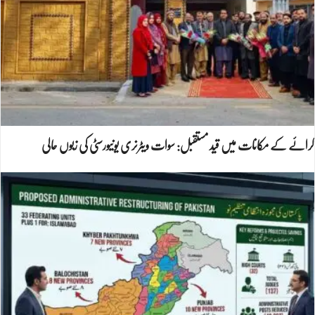
کرائے کے مکانات میں قید مستقبل: سوات ویٹرنری یونیورسٹی کی زبوں حالی