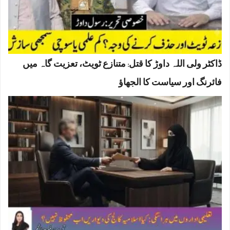
ڈاکٹر ولی اللہ داوڑ کا قتل: متنازع ٹویٹ، تعزیت گاہ میں
فائرنگ اور سیاست کا الجھاؤ