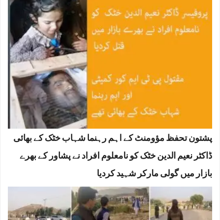
پشتون تحفظ مؤومنٹ کے اہم رہنما شہاب خٹک کے بھائی
ڈاکٹر نعیم الدین خٹک کو نامعلوم افراد نے پشاور کے بھرے
بازار میں گولی مارکر شہید کردیا