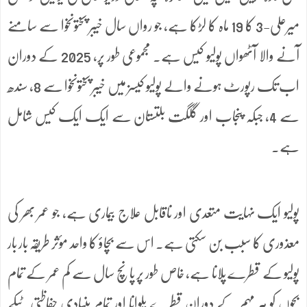
میرعلی-3 کا 19 ماہ کا لڑکا ہے، جو رواں سال خیبر پختونخوا سے سامنے
آنے والا آٹھواں پولیو کیس ہے۔ مجموعی طور پر، 2025 کے دوران
اب تک رپورٹ ہونے والے پولیو کیسز میں خیبر پختونخوا سے 8، سندھ
سے 4، جبکہ پنجاب اور گلگت بلتستان سے ایک ایک کیس شامل
ہے۔
پولیو ایک نہایت متعدی اور ناقابل علاج بیماری ہے، جو عمر بھر کی
معذوری کا سبب بن سکتی ہے۔ اس سے بچاؤ کا واحد مؤثر طریقہ بار بار
پولیو کے قطرے پلانا ہے، خاص طور پر پانچ سال سے کم عمر کے تمام
بچوں کو ہر مہم کے دوران قطرے پلوانا اور تمام بنیادی حفاظتی ٹیکے