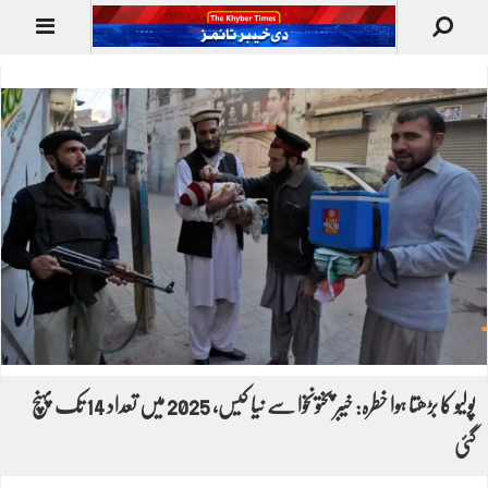
پولیو کا بڑھتا ہوا خطرہ: خیبر پختونخوا سے نیا کیس، 2025 میں تعداد 14 تک پہنچ
گئی