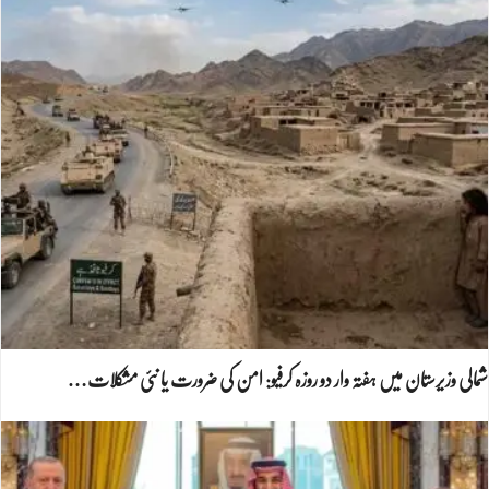
شمالی وزیرستان میں ہفتہ وار دو روزہ کرفیو: امن کی ضرورت یا نئی مشکلات…