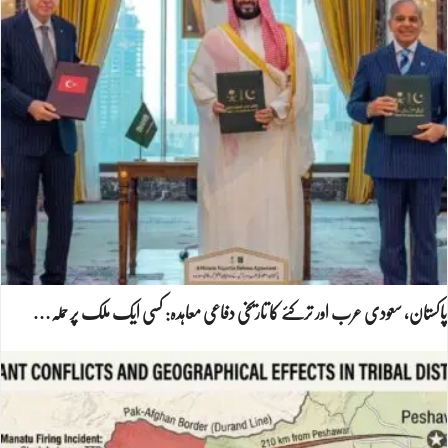
پاکستان، سعودی عرب اور ترکئے کا تاریخی دفاعی معاہدہ: کسی ایک ملک پر حملہ…