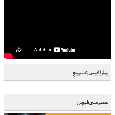
ہمارا فیس بک پیج
خصوصی فیچرز