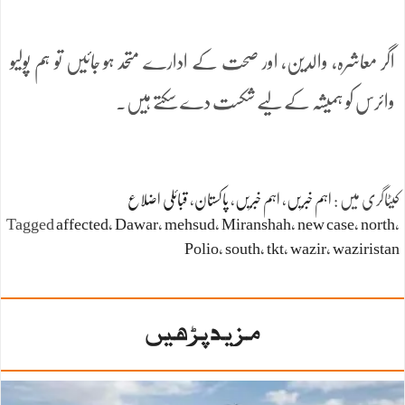
اگر معاشرہ، والدین، اور صحت کے ادارے متحد ہو جائیں تو ہم پولیو
وائرس کو ہمیشہ کے لیے شکست دے سکتے ہیں۔
کیٹاگری میں :
اہم خبریں
،
اہم خبریں
،
پاکستان
،
قبائلی اضلاع
Tagged
affected
،
Dawar
،
mehsud
،
Miranshah
،
new case
،
north
،
Polio
،
south
،
tkt
،
wazir
،
waziristan
مزید پڑھیں