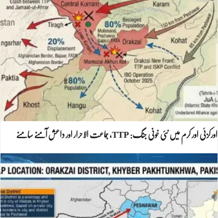
اورکزئی اور کرم میں نئی خونی جنگ: TTP، جماعت الاحرار اور داعش آمنے سامنے