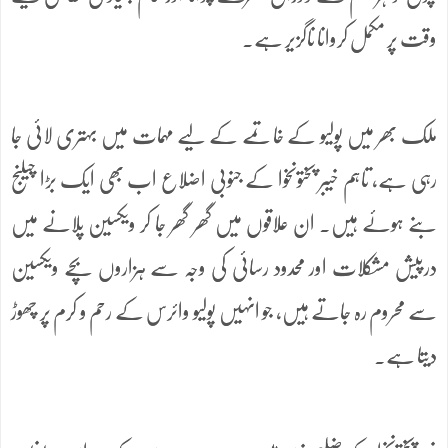
وقت پر مکمل کروانا ناگزیر ہے۔
ملک بھر میں پولیو کے خاتمے کے لیے مہمات میں بہتری لائی جا
رہی ہے، تاہم خیبر پختونخوا کے جنوبی اضلاع اب بھی ایک بڑا چیلنج
بنے ہوئے ہیں۔ ان علاقوں میں گھر گھر جا کر ویکسین پلانے میں
درپیش مشکلات اور محدود رسائی کی وجہ سے ہزاروں بچے ویکسین
سے محروم رہ جاتے ہیں، جو انہیں پولیو وائرس کے رحم و کرم پر چھوڑ
دیتا ہے۔