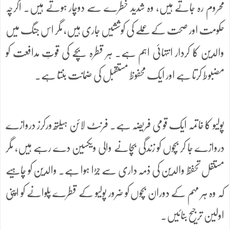
محروم رہ جاتے ہیں، وہ شدید خطرے سے دوچار ہوتے ہیں۔ اگرچہ
حکومت اور صحت کے عملے کی کوششیں جاری ہیں، مگر اس جنگ میں
والدین کا کردار انتہائی اہم ہے۔ ہر قطرہ بچے کی قوتِ مدافعت کو
مضبوط کرتا ہے اور ایک محفوظ مستقبل کی ضمانت بنتا ہے۔
پولیو کا خاتمہ ایک قومی فریضہ ہے۔ فرنٹ لائن ہیلتھ ورکرز دروازے
دروازے جا کر بچوں کو زندگی بچانے والی ویکسین دے رہے ہیں، مگر
مستقل تحفظ والدین کی ذمہ داری سے جُڑا ہوا ہے۔ والدین کو چاہیے
کہ وہ ہر مہم کے دوران بچوں کو ضرور پولیو کے قطرے پلوانے کو اپنی
اولین ترجیح بنائیں۔