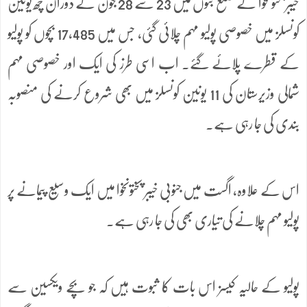
خیبر پختونخوا کے ضلع بنوں میں 23 سے 28 جون کے دوران چھ یونین
کونسلز میں خصوصی پولیو مہم چلائی گئی، جس میں 17,485 بچوں کو پولیو
کے قطرے پلائے گئے۔ اب اسی طرز کی ایک اور خصوصی مہم
شمالی وزیرستان کی 11 یونین کونسلز میں بھی شروع کرنے کی منصوبہ
بندی کی جا رہی ہے۔
اس کے علاوہ، اگست میں جنوبی خیبر پختونخوا میں ایک وسیع پیمانے پر
پولیو مہم چلانے کی تیاری بھی کی جا رہی ہے۔
پولیو کے حالیہ کیسز اس بات کا ثبوت ہیں کہ جو بچے ویکسین سے