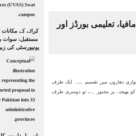
یا، تعلیمی بورڈز اور
کرائے کے مکانات 
مستقبل: سوات و
یونیورسٹی کی زبو
متوازی دھاروں میں تقسیم ہے۔ ایک طرف
کو بھیجنے پر مجبور ہے، تو دوسری طرف
پاور راہداریوں ک