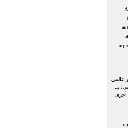
ر عالمی
ی: بے
 آخری