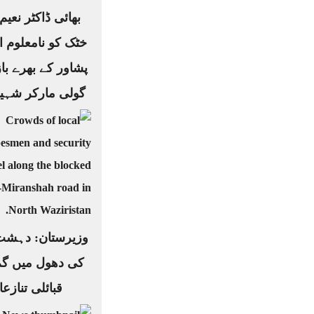
بھائی ڈاکٹر نعیم
خٹک کو نامعلوم اف
پشاور کے بھرے باز
گولی مارکر شہید
وزیرستان: دہشت
کی دھول میں گم
قبائلی تنازع