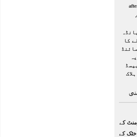
انڈہ
ے کا
مائنڈ
یہ
یسڈ
لاک
ئی
منٹ کے
خٹک کے