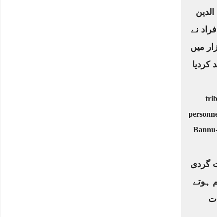
 الدین
راد نے
ار میں
 کردیا
 گردی
 ہوتے
ات