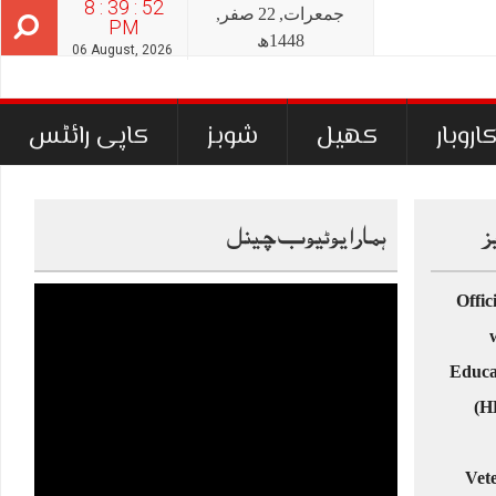
8 : 39 : 53
جمعرات‬‮,
22
صفر‬,
PM
1448ھ
06 August, 2026
اروبار
کھیل
شوبز
کاپی رائٹس
ز
ہمارا یوٹیوب چینل