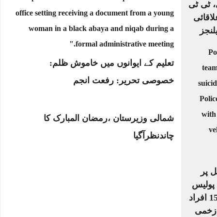
، ٹی ٹی
لاقائی
لنجز
تعلیم کے ایوانوں میں خاموش ظلم:
خصوصی تحریر: رفعت انجم
شمالی وزیرستان ،رمضان المبارک کا
چاندنظرآگیا
ل پر
خودکش حملہ: 6 پولیس
اہلکاروں سمیت 15 افراد