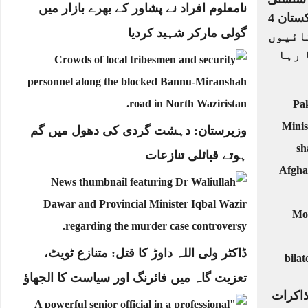
نامعلوم افراد نے پشاور کے بھرے بازار میں
خیز ڈرافٹ: کیا پاکستان 4
گولی مارکر شہید کردیا
سے 33 اکائیوں
 رہا
وزیرستان: دہشت گردی کی دھول میں گم
ہوتے قبائلی تنازعات
ڈاکٹر ولی اللہ داوڑ کا قتل: متنازع ٹویٹ،
تعزیت گاہ میں فائرنگ اور سیاست کا الجھاؤ
ذاکرات