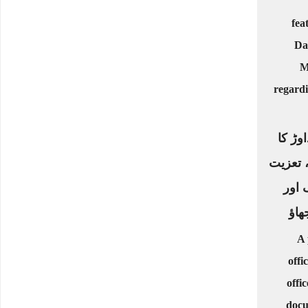
اوڑ کا
، تعزیت
 اور
ھاؤ