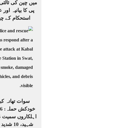
میں چین کی ثالثی
پی کا بیانیہ اور ع
استحکام کے چی
سوات تھانہ کب
شہید، 10 شدید زخمی