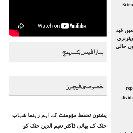
میں قید
یٹرنری
ں حالی
ہمارا فیس بک پیج
خصوصی فیچرز
پشتون تحفظ مؤومنٹ کے اہم رہنما شہاب
خٹک کے بھائی ڈاکٹر نعیم الدین خٹک کو
ا سنسنی