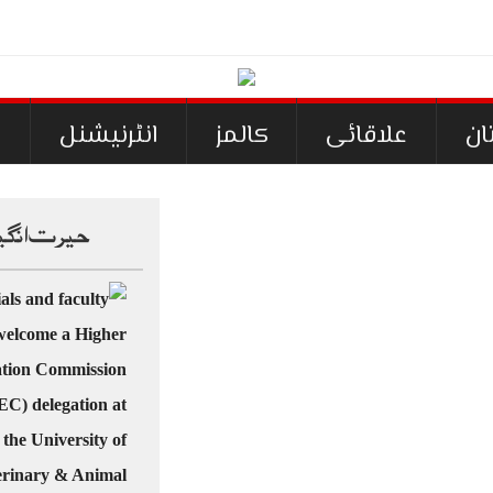
ا پ
-
ان
علاقائی
کالمز
انٹرنیشنل
ک
حیرت انگی