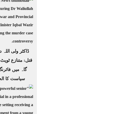
ڈاکٹر ولی اللہ د
قتل: متنازع ٹویٹ
گاہ میں فائرنگ
سیاست کا الج