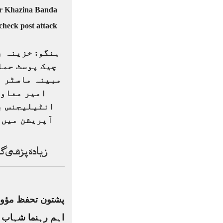
ہنگو: خزینہ ب
چیک پوسٹ حمل
مبینہ ماسٹر 
امیر معاو
انٹیلیجنس ب
آپریشن میں ہ
زیادہ پڑھی گ
پشتون تحفظ مؤو
اہم رہنما شہاب 