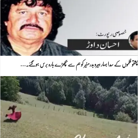
پشتو فلموں کے سدا بہار ہیرو بدرمنیر کو ہم سے بچھڑے بارہ برس ہوگئے۔…