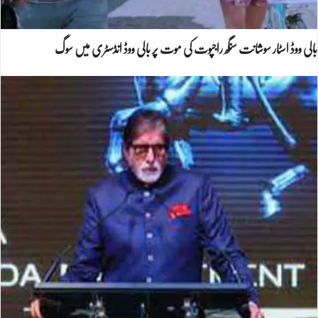
بالی ووڈ اسٹار سوشانت سنگھ راجپوت کی موت پر بالی ووڈ انڈسٹری میں سوگ