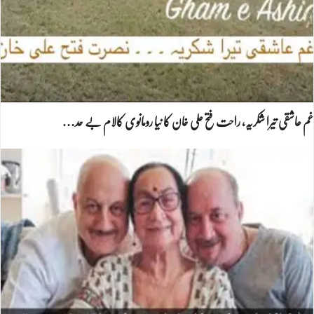
غم عاشقی تیرا شکریہ، راحت فتح علی خان کا نیا رومانوی کالام بے حد…