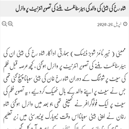
شاہ رخ کی بیٹی کی والد کی ہیئرسٹائلسٹ بننے کی تصویر انٹرنیٹ پر وائرل
اپریل 26, 2020
ممبئی ( خیبر ٹائمز شوبز ڈیسک) بھارتی اداکار شاہ رخ کی بیٹی ان کی
ہیئرسٹائلسٹ بننے کی تصویر انٹرنیٹ پر وائرل ہوگئی ، کچھ عرصہ قبل فلم
کی سیٹ پر شوٹنگ کے دوران شاہ رخ خان کی بیٹی سوہانا پہنچ گئی تھی
جس نے سیٹ پر اپنے والد کے بال ٹھیک کردئیے ، یہ تصویر فلم کی
سیٹ پر ایک فوٹوگرافر نے کھینچی تھی جو بعد میں وائرل ہوگئی شاہ
رخان نے اپنی بیٹی سوہانااس وقت نیویارک یونیورسٹی میں زیر تعلیم