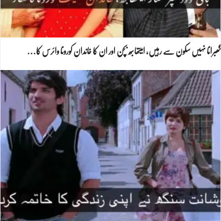
گھبرانا نہیں سکون سے رہیں، امیتھابھ بچن اور ان کا خاندان کورونا وائرس کا…