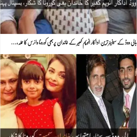
بالی ووڈ کے سینیئرترین اداکار انوپم کھیر کے خاندان پربھی کورونا وائرس کا حملہ،…