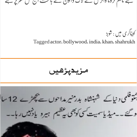
ہے تاہم کرونا وائرس کے لاک ڈائون کے باعث آج کل گھر پر ہے
کیٹاگری میں :
شوبز
Tagged
actor
،
bollywood
،
india
،
khan
،
shahrukh
مزید پڑھیں