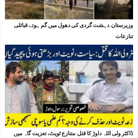
وزیرستان: دہشت گردی کی دھول میں گم ہوتے قبائلی
تنازعات
ڈاکٹر ولی اللہ داوڑ کا قتل: متنازع ٹویٹ، تعزیت گاہ میں