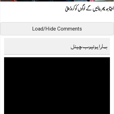
امیتابھ پھر بنائیں گے لوگوں کو کروڑ پتی
Load/Hide Comments
ہمارا یوٹیوب چینل