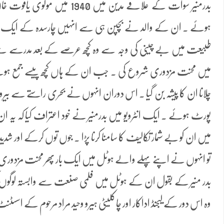
بدرمنیر سوات کے علاقے مدین میں 0
ہوئے ۔ ان کے والد نے بچپن ہی سے انہیں چارسدہ کے ایک دینی
طبیعت میں بے چینی کی وجہ سے وہ کچھ عرصے کے بعد مدرسے سے
میں محنت مزدوری شروع کی ۔ جب ان کے ہاں کچھ پیسے جمع ہوئے تو 
چلانا ان کا پیشہ بن گیا ۔ اس دوران انہوں نے بحری راستے سے بی
پورٹ ہوئے ۔ ایک انٹرویو میں بدرمنیر نے خود اعتراف کیا کہ یہ
میں ان کو بے شمار تکالیف کا سامنا کرنا پڑا ۔ جوں توں کرکے اور شدی
تو انہوں نے اپنے پہلے والے ہوٹل میں ایک بار پھر محنت مزدوری
بدر منیر کے بقول ان کے ہوٹل میں فلمی صنعت سے وابستہ لوگوں 
وہ اس دور کے لیجنڈ اداکار اور چاکلیٹی ہیرو وحید مراد مرحوم کے اسس