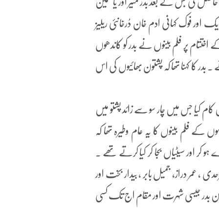
حاصل کی جس کے بعد بدر منیر اور یاسمین
اور فوک کہانی ادم خان دُرخانئی ریلیز
ے اختتام پر فلم بینوں نے بدر کو کاندھوں
در کا کہنا تھا کہ پشتون بھائیوں کی اس
مطابق بدر نے مجموعی طور پر 550 فلموں میں کام کیا جس میں چار سو سے زائد پشتو میں
موں کے فلم بینوں کا یہ عام وطیرہ تھا کہ
ہو کر اور سیٹیاں بجا کر کیا کرتے تھے ۔
عمر دراز، جمیل بابر ، بیدار بخت اور
لیکن بدر جیسی شہرت اور مقام اج تک کسی