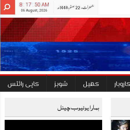
8 : 17 : 52 AM
جمعرات‬‮,
22
صفر‬,
1448ھ
06 August, 2026
اروبار
کھیل
شوبز
کاپی رائٹس
ہمارا یوٹیوب چینل