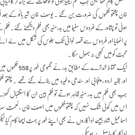
مشکل کام تھا لیکن جب فلم ریلیز ہوئی تو توقعات سے بڑھ کر کامیابی 
خان پشتو فلموں کی ضرورت بن گئے ۔ یوسف خان شیر بانو کے بعد ایک 
ہوئی تو پشاور کے فردوس سنیما میں بدرمنیر بھی فلم دیکھنے گئے۔ فلم ک
پر اٹھایا اور فردوس سے قصہ خوانی تک جلوس کی شکل میں لے ائے ۔ ب
محبت کو میں کبھی نہ بھول سکا ۔
ایک محتاط اندازے کے 
اور بقیہ اردو ، پنجابی اور سندھی وغیرہ میں بنائے گئے تھے ۔ پشتو فل
جب بھی فلم میں بدر منیر ظاہر ہوتے تو فلم بین ان کا استقبال کھڑے 
اس میں کوئی شک نہیں کہ پشتو فلموں میں اصف خان ، نعمت سرحدی ، 
اسماعیل شاہ جیسے اداکاروں نے بھی اپنے طور پر بہت اچھا کام کیا 
اداکار کا حاصل نہ ہوسکی ۔