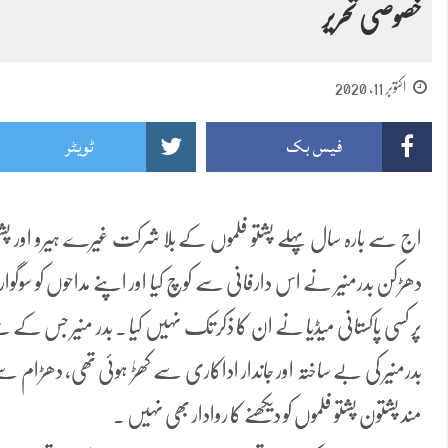
خصوصی تحریر
اکتوبر 11, 2020
فیس بک
ٹویٹر
اج سے بارہ سال پہلے پشتو فلموں کے بلا شرکت غیرے ہیرو اور پ
دھڑکن بدرمنیر نے اس دارفانی سے کوچ کیا اور اپنے مداحوں کو سوگوار چ
پر کسی پاکستانی میڈیا نے ان کا ذکر تک نہیں کیا ۔ بدر منیر جس کے 
بدرمنیر کی بے ساختہ اور جاندار اداکاری سے کھڑٰ ہوئی تھی، دھڑام س
مند پشتون پشتو فلموں کو دیکھنے کا روادار بھی نہیں ۔