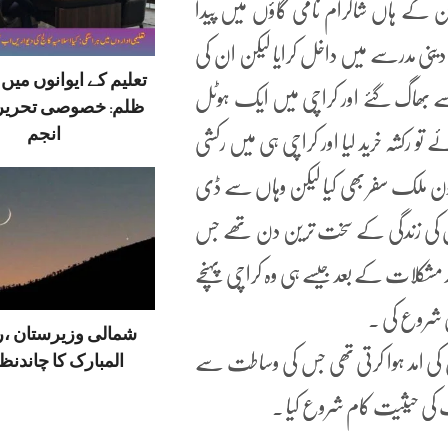
194 میں مولوی یاقوت خان کے ہاں شاگرام نامی گاؤں میں پیدا
 مدرسے میں داخل کرایا لیکن ان کی
تعلیم کے ایوانوں می
 بھاگ گئے اور کراچی میں ایک ہوٹل
ظلم: خصوصی تحریر
انجم
رکشہ خرید لیا اور کراچی ہی میں رکشی
رون ملک سفر بھی کیا لیکن وہاں سے ڈی
 ان کی زندگی کے سخت ترین دن تھے جس
د مشکلات کے بعد جیسے ہی وہ کراچی پہنچے
 شروع کی ۔
شمالی وزیرستان ،
کی امد ہوا کرتی تھی جس کی وساطت سے
المبارک کا چاندنظر
ٹنٹ کی حیثیت کام شروع کیا ۔