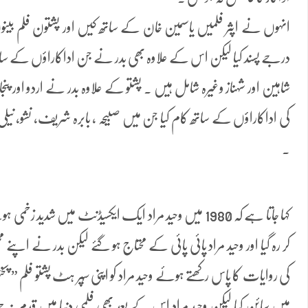
انہوں نے اپثر فلمیں یاسمین خان کے ساتھ کیں اور پشتون فلم بینوں
درجے پسند کیا لیکن اس کے علاوہ بھی بدر نے جن اداکاراؤں کے ساتھ
شاہین اور شہناز وغیرہ شامل ہیں ۔ پشتو کے علاوہ بدر نے اردو او
کی اداکاراؤں کے ساتھ کام کیا جن میں صبیحہ ، بابرہ شریف، نشو، نیلی 
۔
کہا جاتا ہے کہ 1980 میں وحید مراد ایک ایکسیڈنٹ میں شدید ز
کر رہ گیا اور وحید مراد پائی پائی کے محتاج ہو گئے لیکن بدر نے اپنے م
کی روایات کا پاس رکھتے ہوئے وحید مراد کو اپنی سُپر ہٹ پشتو فلم
میں سائن کیا لیکن وحید مراد اس کے بعد بھی فلمی دنیا میں قدم نہ ج