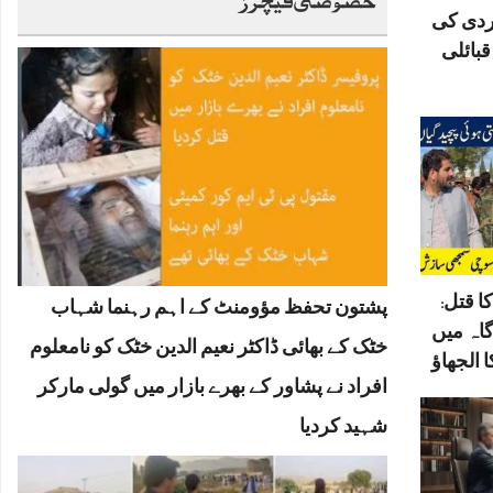
ردی کی
بائلی
ا قتل:
پشتون تحفظ مؤومنٹ کے اہم رہنما شہاب
گاہ میں
خٹک کے بھائی ڈاکٹر نعیم الدین خٹک کو نامعلوم
 الجھاؤ
افراد نے پشاور کے بھرے بازار میں گولی مارکر
شہید کردیا