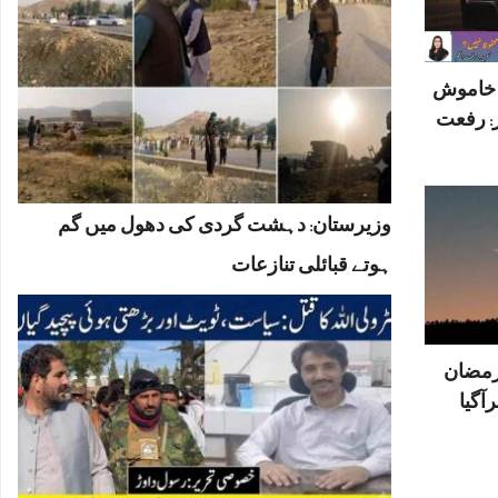
ں خاموش
: رفعت
وزیرستان: دہشت گردی کی دھول میں گم
ہوتے قبائلی تنازعات
رمضان
آگیا