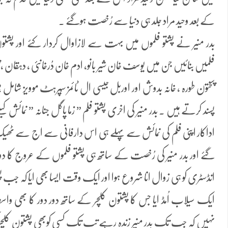
کے بعد وحید مراد جلد ہی دنیا سے رُخصت ہوگئے ۔
بدر منیر نے پشتو فلموں میں بہت سے لازاوال کردار کئے اور پشتون
فلمیں بنائیں جن میں یوسف خان شیر بانو، ادم خان دُرخانئی ، دہقان ، 
پختون طورہ ، خانہ بدوش اور اوربل جیسی ال ٹائمز سُپرہٹ موویز شا
پسند کرتے ہیں ۔ بدر منیر کی اخری پشتو فلم ” زما پاگل جنانہ ” نمائش کی
گئے اور بدر منیر کی رُخصت کے ساتھ ہی پشتو فلموں کے عروج کا دور بھی
انڈسٹری کو ہی زوال انا شروع ہوا اور ایک وقت ایسا بھی ایا کہ جب پ
ایک سیلاب اُمڈ ایا جس کا پشتون کلچر کے ساتھ دور دور کا بھی وا
نہیں کہ جب تک بدر منیر زندہ رہے تب تک کسی کوبھی پشتون کلچر 