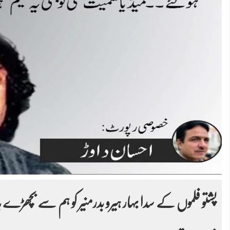
پشتو فلموں کے سدا بہار ہیرو بدرمنیر کو ہم سے بچھڑے 