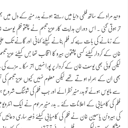
وحید مراد کے ساتھ فلمی دنیا میں رہتے ہوئے بدر منیر کے دل میں 
کے زمانے کی بات ہے کہ فلم بنانے کیلئے کہانی اور گانے تک علی
خان کے کردار کیلئے کسی پشتون ہیرو کا انتخاب تھا جس کیلئے عزی
لیکن کوئی بھی یوسف خان کے کردار پر پورا نہیں اتر سکا ۔ مزے کی 
بھی ان کے ہمراہ ہو تے تھے لیکن معلوم نہیں کیوں عزیز تبسم کی نظ
سے مایوس ہوئے تو بدر منیر نظر ائے اور جب فلم کی شوٹنگ شروع ہ
فلم کی کامیابی کے اعلانات کئے ۔ بدر منیر مرحوم نے ایک انٹرویو میں 
کی ہیروئن یاسمین خان نے فلم کی کامیابی کیلئے ڈھیر ساری دعائیں کی