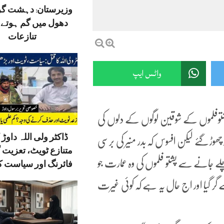
وزیرستان: دہشت گ
دھول میں گم ہوتے ق
تنازعات
واٹس ایپ
شتوفلموں کے شوقین لوگوں کے دلوں کی
ڈاکٹر ولی اللہ داوڑ ک
ھوڑ گئے لیکن افسوس کہ بدر منیر کی برسی
متنازع ٹویٹ، تعزیت 
چلے جانے سے پشتو فلموں کی وہ عمارت جو
فائرنگ اور سیاست کا
ے گر گیا اور اج حال یہ ہے کہ کوئی غیرت