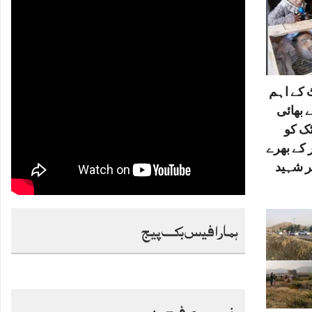
کے اہم
 بھائی
ٹک کو
 کے بھرے
ر شہید
ہمارا فیس بک پیج
خصوصی فیچرز