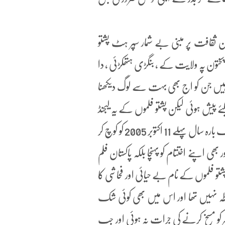
 ثقافت پر مبنی بے شمار سُپر ہٹ پشتو
پختون پہ ولایت کے ، بنگڑی ہتھکڑئی ، دا
مل ہیں جن کو اج بھی بہت سے لوگ دیکھنا
لئے پیش ہوئی لیکن پشتو فلموں کے یہ لیجنڈ
اداکار اپنی فلم کی نمائش سے پہلے ہی اس دارفانی سے اج سے ٹھیک بارہ سال پہلے 11 اکتوبر 2005 کو کوچ کر
 اپنے اختتام کو پہنچا بلکہ پاکستان فلم
شتو فلموں کے نام بے حیائی اور فحاشی کا
سطہ نہیں تھا اور اس میں بھی کوئی شک
کو مسخ کرنے کی جرات نہ ہوئی اور جب