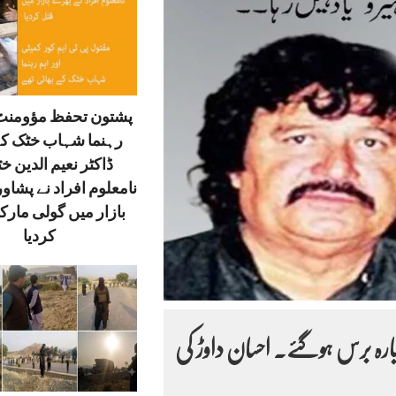
پشتون تحفظ مؤومنٹ 
رہنما شہاب خٹک کے
ڈاکٹر نعیم الدین خ
نامعلوم افراد نے پشاور
بازار میں گولی مارک
کردیا
بارہ برس ہوگئے۔ احسان داوڑ کی