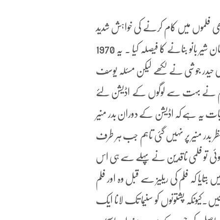
بھی فلموں میں کام کرنے کی خواہش شدید
تر ہوتی گئی ۔ اس دوران ہدایت کار عزیز تبسم نے پشتو فلم یوسف خان شیر بانو بنانے کا فیصلہ کیا ۔ یہ 1970
 حیدر جوشی نے لکھے لیکن مسئلہ یوسف
ز تبسم نے بہت سے لوگوں کے اڈیشن لئے
بات یہ ہے کہ اڈیشن کے دوران بدر منیر
ر بدر منیر پر نہیں گئی تاہم جب ہر طرف
وئی تو فلمی ناقدین نے پہلے سے ہی اس
بتایا کہ فلم کی ریلیز سے قبل وہ اور فلم
ں۔کیونکہ پشتونوں کو سنیما تک لانا ایک