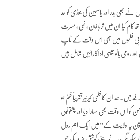
 نے بھی بدر اور یاسمین کی جوڑی کو حد
 کام کیا ان میں ثریا خان ، نمی ، مسرت
ر پنجابی فلموں میں بھی اس وقت کے ٹاپ
اور روحی بانو جیسی اداکارائیں شامل ہیں
خمی ہوئے جس سے ان کا فلمی کیرئیر تقریباً ختم ہو
حسن کو اس وقت بھی سہارا دیا اور پشتونولی
 ” پختون پہ ولایت کے” میں ایک اہم رول
ماسکے مگر بدر نے اپنی کوشش ضرور کی جس