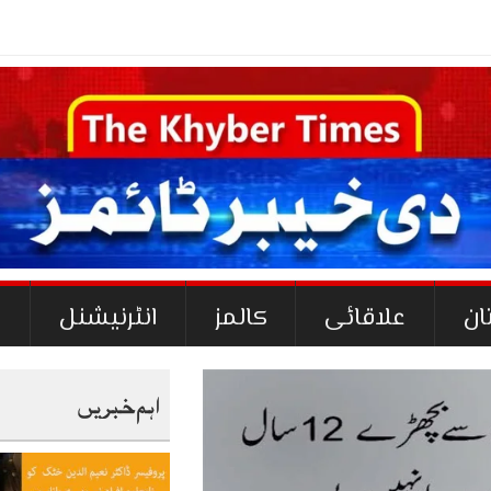
ان
علاقائی
کالمز
انٹرنیشنل
ک
اہم خبریں