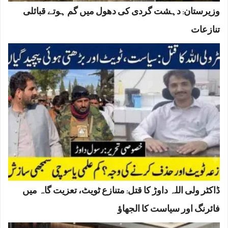
وزیرستان: دہشت گردی کی دھول میں گم ہوتے قبائلی
تنازعات
ڈاکٹر ولی اللہ داوڑ کا قتل: متنازع ٹویٹ، تعزیت گاہ میں
فائرنگ اور سیاست کا الجھاؤ