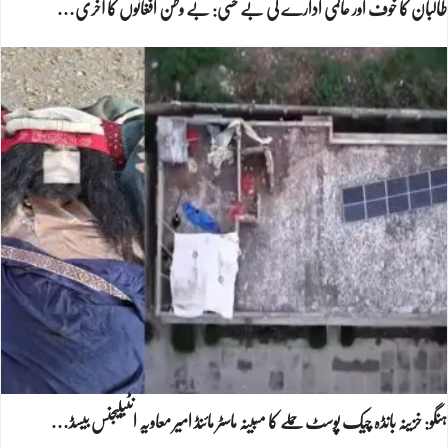
طالبان کا خوف اور عالمی ادارے کی بے حسی: بے وطن افغانوں کا آخری…
ہنگو: خزینہ بانڈہ چیک پوسٹ حملے کا مبینہ ماسٹر مائنڈ امیر معاویہ انٹیلیجنس بیسڈ…