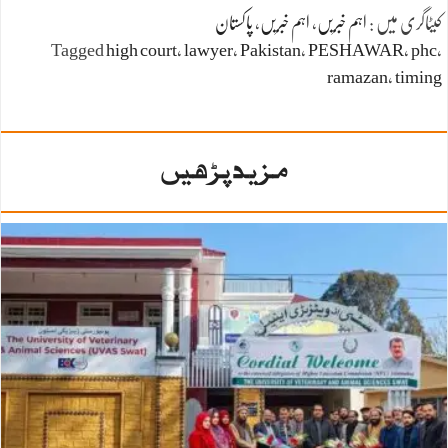
کیٹاگری میں :
اہم خبریں
،
اہم خبریں
،
پاکستان
Tagged
high court
،
lawyer
،
Pakistan
،
PESHAWAR
،
phc
،
ramazan
،
timing
مزید پڑھیں