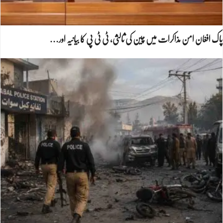
پاک افغان امن مذاکرات میں چین کی ثالثی، ٹی ٹی پی کا بیانیہ اور…