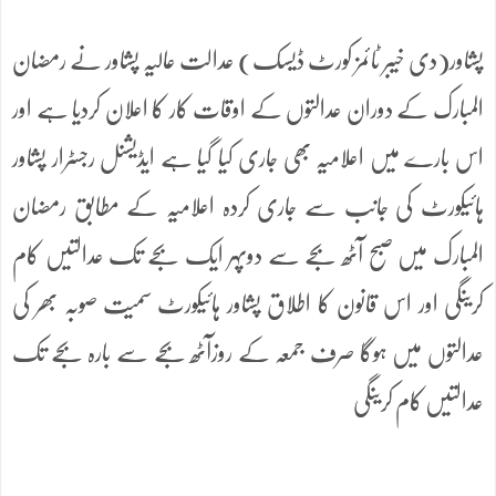
پشاور(دی خیبر ٹائمز کورٹ ڈیسک) عدالت عالیہ پشاور نے رمضان
المبارک کے دوران عدالتوں کے اوقات کار کا اعلان کردیا ہے اور
اس بارے میں اعلامیہ بھی جاری کیا گیا ہے ایڈیشنل رجسٹرار پشاور
ہائیکورٹ کی جانب سے جاری کردہ اعلامیہ کے مطابق رمضان
المبارک میں صبح آٹھ بجے سے دوپہر ایک بجے تک عدالتیں کام
کرینگی اور اس قانون کا اطلاق پشاور ہائیکورٹ سمیت صوبہ بھر کی
عدالتوں میں ہوگا صرف جمعہ کے روزآٹھ بجے سے بارہ بجے تک
عدالتیں کام کرینگی