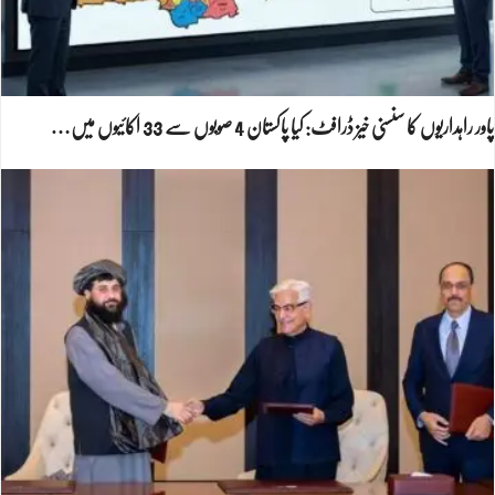
پاور راہداریوں کا سنسنی خیز ڈرافٹ: کیا پاکستان 4 صوبوں سے 33 اکائیوں میں…