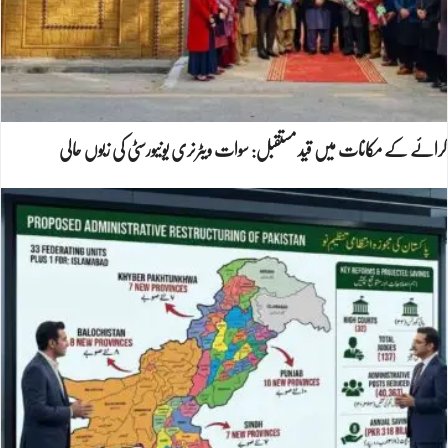
کرائے کے مکانات میں قید مستقبل: سوات ویٹرنری یونیورسٹی کی زبوں حالی