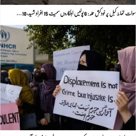
سوات تھانہ کبل پر خودکش حملہ: 6 پولیس اہلکاروں سمیت 15 افراد شہید، 10…