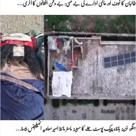
طالبان کا خوف اور عالمی ادارے کی بے حسی: بے وطن افغانوں کا آخری…
ہنگو: خزینہ بانڈہ چیک پوسٹ حملے کا مبینہ ماسٹر مائنڈ امیر معاویہ انٹیلیجنس بیسڈ…