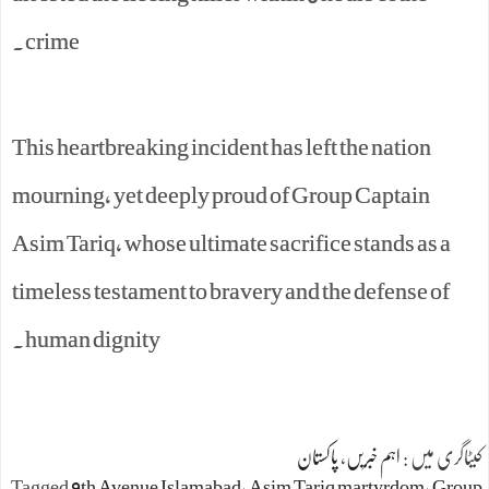
crime.
This heartbreaking incident has left the nation
mourning, yet deeply proud of Group Captain
Asim Tariq, whose ultimate sacrifice stands as a
timeless testament to bravery and the defense of
human dignity.
کیٹاگری میں :
اہم خبریں
،
پاکستان
Tagged
9th Avenue Islamabad
،
Asim Tariq martyrdom
،
Group