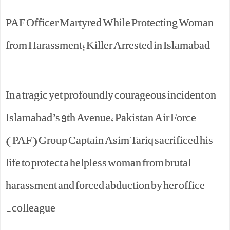
PAF Officer Martyred While Protecting Woman
from Harassment; Killer Arrested in Islamabad
In a tragic yet profoundly courageous incident on
Islamabad’s 9th Avenue, Pakistan Air Force
(PAF) Group Captain Asim Tariq sacrificed his
life to protect a helpless woman from brutal
harassment and forced abduction by her office
colleague.