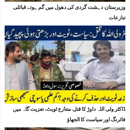
وزیرستان: دہشت گردی کی دھول میں گم ہوتے قبائلی
تنازعات
ڈاکٹر ولی اللہ داوڑ کا قتل: متنازع ٹویٹ، تعزیت گاہ میں
فائرنگ اور سیاست کا الجھاؤ