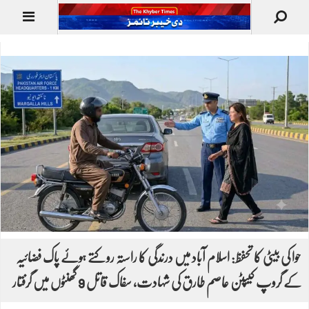
حوا کی بیٹی کا تحفظ: اسلام آباد میں درندگی کا راستہ روکتے ہوئے پاک فضائیہ
کے گروپ کیپٹن عاصم طارق کی شہادت، سفاک قاتل 9 گھنٹوں میں گرفتار