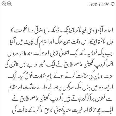
جولائ 6, 2026
اسلام آباد ( دی خیبر ٹائمز مانیٹرنگ ڈیسک ) وفاقی دارالحکومت کا
دل، نائنتھ ایونیو، اس وقت شدید سوگ اور احترام کی لپیٹ میں آ گیا
جب پاک فضائیہ کے ایک انتہائی قابل اور جرأت مند حاضر سروس
افسر، گروپ کیپٹن عاصم طارق نے ایک مجبور اور بے بس خاتون کی
عزت و جان کی حفاظت کرتے ہوئے جامِ شہادت نوش کیا۔ ایک
ایسے دور میں جہاں لوگ سڑکوں پر ہونے والے حادثات اور مظالم
سے نظریں چرا کر گزر جاتے ہیں، گروپ کیپٹن عاصم طارق نے
ایک سچے محافظ اور غیرت مند پاکستانی کا حق ادا کر کے جرأت کی