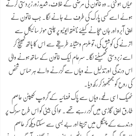
عیاں ہو گئی۔ وہ خاتون کی مرضی کے خلاف، شدید زور زبردستی کرتے
ہوئے اسے کسی پارک کی طرف لے جانے لگا۔ جب خاتون نے
اپنی آبرو اور جان بچانے کیلئے نائنتھ ایونیو پر چلتی موٹر سائیکل سے
اترنے کی کوشش کی، تو ملزم وحشیانہ طریقے سے اس کا ہاتھ کھینچ کر
اسے زبردستی گھسیٹنے لگا۔ سرِعام ایک خاتون کے ساتھ ہونے والی
اس درندگی اور تذلیل نے وہاں سے گزرنے والے ہر حساس شخص
کی روح کو جھنجھوڑ کر رکھ دیا۔
ٹھیک اسی لمحے، وہاں سے پاک فضائیہ کے گروپ کیپٹن عاصم
طارق اپنی گاڑی میں گزر رہے تھے۔ حوا کی بیٹی کو اس طرح سڑک پر
درندے کے چنگل میں تڑپتا اور بے بسی سے سسکتا دیکھ کر عاصم