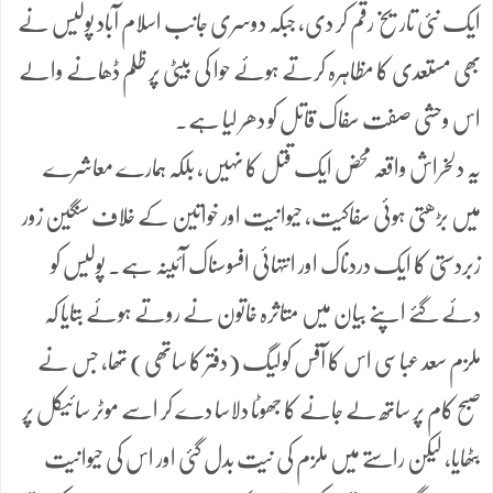
ایک نئی تاریخ رقم کر دی، جبکہ دوسری جانب اسلام آباد پولیس نے
بھی مستعدی کا مظاہرہ کرتے ہوئے حوا کی بیٹی پر ظلم ڈھانے والے
اس وحشی صفت سفاک قاتل کو دھر لیا ہے۔
یہ دلخراش واقعہ محض ایک قتل کا نہیں، بلکہ ہمارے معاشرے
میں بڑھتی ہوئی سفاکیت، حیوانیت اور خواتین کے خلاف سنگین زور
زبردستی کا ایک دردناک اور انتہائی افسوسناک آئینہ ہے۔ پولیس کو
دئے گئے اپنے بیان میں متاثرہ خاتون نے روتے ہوئے بتایا کہ
ملزم سعد عباسی اس کا آفس کولیگ (دفتر کا ساتھی) تھا، جس نے
صبح کام پر ساتھ لے جانے کا جھوٹا دلاسا دے کر اسے موٹر سائیکل پر
بٹھایا، لیکن راستے میں ملزم کی نیت بدل گئی اور اس کی حیوانیت