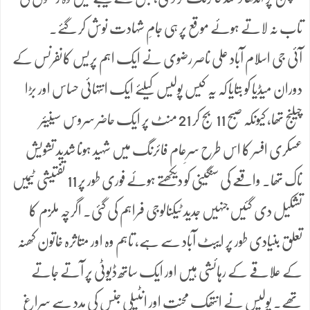
تاب نہ لاتے ہوئے موقع پر ہی جامِ شہادت نوش کر گئے۔
آئی جی اسلام آباد علی ناصر رضوی نے ایک اہم پریس کانفرنس کے
دوران میڈیا کو بتایا کہ یہ کیس پولیس کیلئے ایک انتہائی حساس اور بڑا
چیلنج تھا، کیونکہ صبح 11 بج کر 21 منٹ پر ایک حاضر سروس سینیئر
عسکری افسر کا اس طرح سرِعام فائرنگ میں شہید ہونا شدید تشویش
ناک تھا۔ واقعے کی سنگینی کو دیکھتے ہوئے فوری طور پر 11 تفتیشی ٹیمیں
تشکیل دی گئیں جنہیں جدید ٹیکنالوجی فراہم کی گئی۔ اگرچہ ملزم کا
تعلق بنیادی طور پر ایبٹ آباد سے ہے، تاہم وہ اور متاثرہ خاتون کھنہ
کے علاقے کے رہائشی ہیں اور ایک ساتھ ڈیوٹی پر آتے جاتے
تھے۔ پولیس نے انتھک محنت اور انٹیلی جنس کی مدد سے سراغ