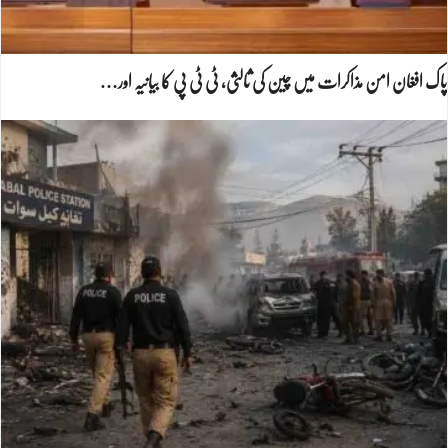
پاک افغان امن مذاکرات میں چین کی ثالثی، ٹی ٹی پی کا بیانیہ اور…