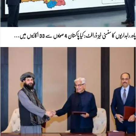
پاور راہداریوں کا سنسنی خیز ڈرافٹ: کیا پاکستان 4 صوبوں سے 33 اکائیوں میں…