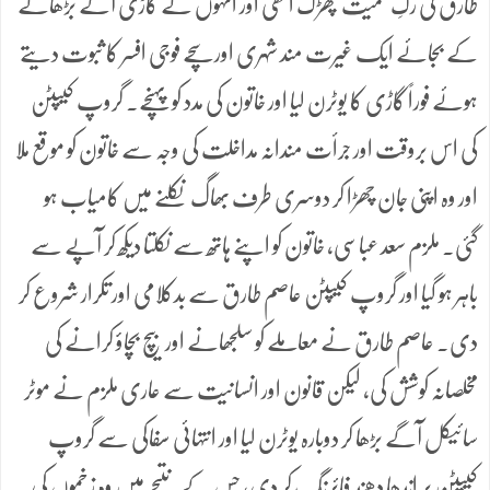
طارق کی رگِ حمیت پھڑک اٹھی اور انہوں نے گاڑی آگے بڑھانے
کے بجائے ایک غیرت مند شہری اور سچے فوجی افسر کا ثبوت دیتے
ہوئے فوراً گاڑی کا یوٹرن لیا اور خاتون کی مدد کو پہنچے۔ گروپ کیپٹن
کی اس بروقت اور جرأت مندانہ مداخلت کی وجہ سے خاتون کو موقع ملا
اور وہ اپنی جان چھڑا کر دوسری طرف بھاگ نکلنے میں کامیاب ہو
گئی۔ ملزم سعد عباسی، خاتون کو اپنے ہاتھ سے نکلتا دیکھ کر آپے سے
باہر ہو گیا اور گروپ کیپٹن عاصم طارق سے بدکلامی اور تکرار شروع کر
دی۔ عاصم طارق نے معاملے کو سلجھانے اور بیچ بچاؤ کرانے کی
مخلصانہ کوشش کی، لیکن قانون اور انسانیت سے عاری ملزم نے موٹر
سائیکل آگے بڑھا کر دوبارہ یوٹرن لیا اور انتہائی سفاکی سے گروپ
کیپٹن پر اندھا دھند فائرنگ کر دی، جس کے نتیجے میں وہ زخموں کی