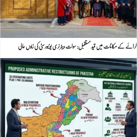
کرائے کے مکانات میں قید مستقبل: سوات ویٹرنری یونیورسٹی کی زبوں حالی