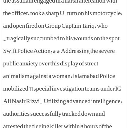
the assailant engaged in a harsh altercation with
the officer, took a sharp U-turn on his motorcycle,
and open fired on Group Captain Tariq, who
tragically succumbed to his wounds on the spot.
Swift Police Action:** Addressing the severe
public anxiety over this display of street
animalism against a woman, Islamabad Police
mobilized 11 special investigation teams under IG
Ali Nasir Rizvi. Utilizing advanced intelligence,
authorities successfully tracked down and
arrested the fleeing killer within 9 hours of the