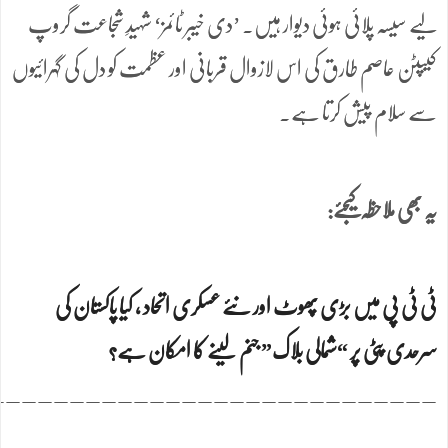
لیے سیسہ پلائی ہوئی دیوار ہیں۔ ’دی خیبر ٹائمز‘ شہیدِ شجاعت گروپ
کیپٹن عاصم طارق کی اس لازوال قربانی اور عظمت کو دل کی گہرائیوں
سے سلام پیش کرتا ہے۔
یہ بھی ملاحظہ کیجئے:
ٹی ٹی پی میں بڑی پھوٹ اور نئے عسکری اتحاد ، کیا پاکستان کی
سرحدی پٹی پر “شمالی بلاک” جنم لینے کا امکان ہے؟
____________________________