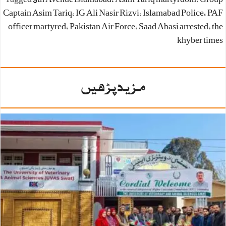
Captain Asim Tariq
،
IG Ali Nasir Rizvi
،
Islamabad Police
،
PAF
officer martyred
،
Pakistan Air Force
،
Saad Abasi arrested
،
the
khyber times
مزید پڑھیں