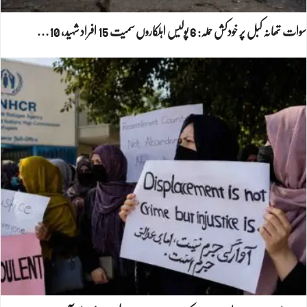
سوات تھانہ کبل پر خودکش حملہ: 6 پولیس اہلکاروں سمیت 15 افراد شہید، 10…