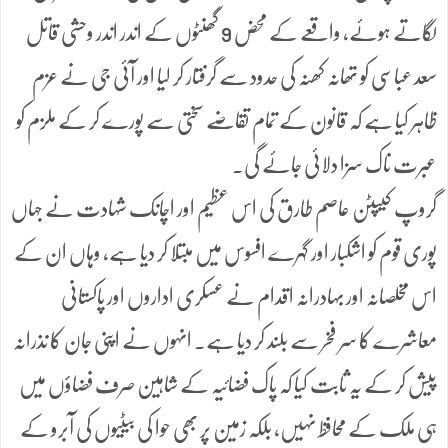
لگاتے ہوئے، واقعے کے محض 9 گھنٹوں کے اندر اندر وحشی قاتل
سعد عباسی کو تھانہ کھنہ کی حدود سے گرفتار کر لیا اور آئی جی نے عزم
ظاہر کیا ہے کہ قانون کے تمام تقاضے سختی سے پورے کر کے ملزم کو
عبرت ناک سزا دلائی جائے گی۔
گروپ کیپٹن عاصم طارق کی اس عظیم اور اچانک شہادت نے جہاں
پوری قوم کو اشکبار اور گہرے افسوس میں مبتلا کر دیا ہے، وہاں ان کے
اس مخلصانہ اور بہادرانہ اقدام نے عسکری اداروں اور پاکستانی
معاشرے کا سر فخر سے بلند کر دیا ہے۔ انہوں نے اپنی جان کا نذرانہ
پیش کر کے یہ ثابت کیا کہ پاک فضائیہ کے شاہین صرف فضاؤں میں
ہی ملک کے محافظ نہیں، بلکہ زمین پر بھی حوا کی بیٹیوں کی آبرو کے