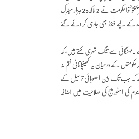
سکتی۔ اس کے ساتھ ہی مقامی سطح پر رسد کو بہتر بنانے کے لئے خیبر پختونخوا حکومت نے 2 لاکھ 25 ہزار میٹرک
 کے لیے فنڈز بھی جاری کر دئے گئے
ہے۔مہنگائی سے تنگ شہری کہتے ہیں، کہ
کومتوں کے درمیان یہ کھینچا تانی ختم نہ
 ہے کہ جب تک بین الصوبائی ترسیل کے
نی گندم کی اسٹوریج کی صلاحیت میں اضافہ