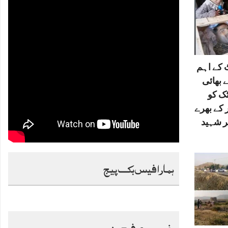
کے اہم
 بھائی
ٹک کو
 کے بھرے
ر شہید
ہمارا فیس بک پیج
خصوصی فیچرز