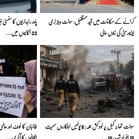
کرائے کے مکانات میں قید مستقبل: سوات ویٹرنری
یونیورسٹی کی زبوں حالی
33 اکائیوں میں…
سوات تھانہ کبل پر خودکش حملہ: 6 پولیس اہلکاروں سمیت
طالبان کا خوف اور عا
15 افراد شہید، 10…
افغانوں کا آخری…