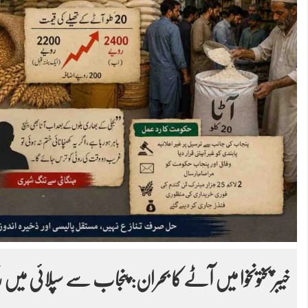
خیبر پختونخوا میں آٹے کا بحران: پنجاب سے سپلائی میں ر