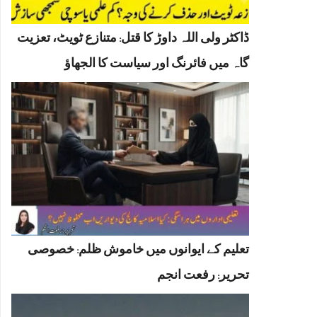
ڈاکٹر ولی اللہ داوڑ کا قتل: متنازع ٹویٹ، تعزیت
گاہ میں فائرنگ اور سیاست کا الجھاؤ
تعلیم کے ایوانوں میں خاموش ظلم: خصوصی
تحریر: رفعت انجم