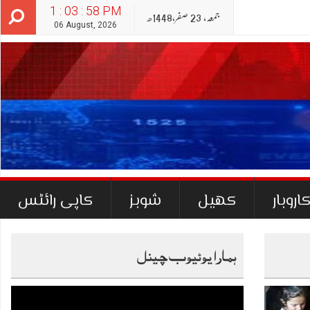
1 : 03 : 59 PM
جمعہ‬‮,
23
صفر‬,
1448ھ
06 August, 2026
اروبار
کھیل
شوبز
کاپی رائٹس
ہمارا یوٹیوب چینل