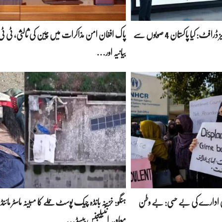
پاور راہداریوں کا سنسنی خیز ڈرافٹ: کیا پاکستان 4 صوبوں سے
پاک افغان امن مذاکرات میں چین کی ثالثی، ٹی ٹی 
بیانیہ اور…
لمی ادارے کی بے حسی: بے وطن
ہنگو: خزینہ بانڈہ چیک پوسٹ حملے کا مبینہ ماسٹر مائنڈ 
معاویہ انٹیلیجنس بیسڈ…