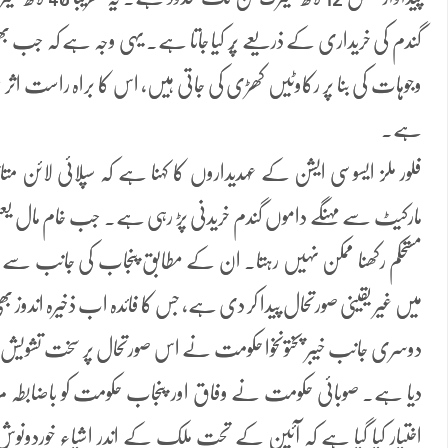
گندم کی خریداری کے ذریعے پُر کیا جاتا ہے۔ یہی وجہ ہے کہ جب بھی
وجوہات کی بنا پر رکاوٹیں کھڑی کی جاتی ہیں، اس کا براہ راست اثر خیب
ہے۔
فلور ملز ایسوسی ایشن کے عہدیداروں کا کہنا ہے کہ سپلائی لائن مت
مارکیٹ سے مہنگے داموں گندم خریدنی پڑ رہی ہے۔ جب خام مال یعنی 
مستحکم رکھنا ممکن نہیں رہتا۔ ان کے مطابق پنجاب کی جانب سے تر
میں غیر یقینی صورتحال پیدا کر دی ہے، جس کا فائدہ اب ذخیرہ اندوز 
دوسری جانب خیبر پختونخوا حکومت نے اس صورتحال پر سخت تشویش کا
دیا ہے۔ صوبائی حکومت نے وفاق اور پنجاب حکومت کو باضابطہ 
اختیار کیا گیا ہے کہ آئین کے تحت ملک کے اندر اشیاء خوردونوش ک