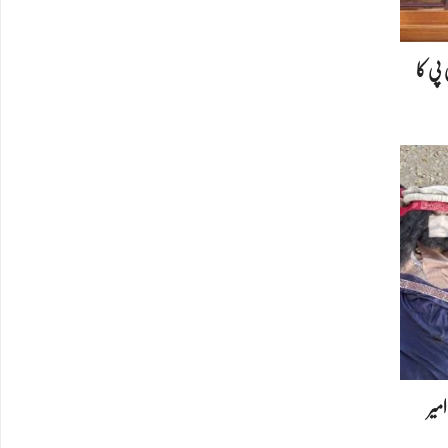
پی کا
امیر