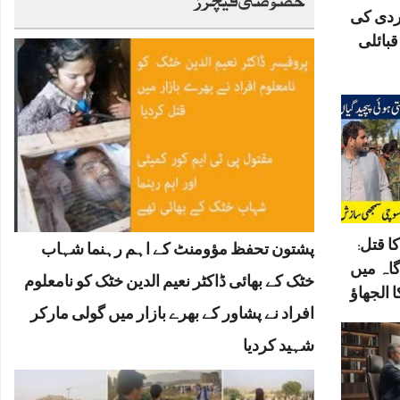
ردی کی
بائلی
ا قتل:
پشتون تحفظ مؤومنٹ کے اہم رہنما شہاب
گاہ میں
خٹک کے بھائی ڈاکٹر نعیم الدین خٹک کو نامعلوم
 الجھاؤ
افراد نے پشاور کے بھرے بازار میں گولی مارکر
شہید کردیا