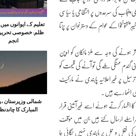
 پنجاب کی سرحدوں پر انتظامی یا سیاسی
تعلیم کے ایوانوں می
ر پختونخوا کے عوام کے دسترخوان پر پڑتا
ظلم: خصوصی تحریر
انجم
اثر ہونے کی وجہ سے ملز مالکان کو اوپن
گندم مہنگی ملے گی تو آٹے کی قیمت کو
سیل پر غیر اعلانیہ پابندی نے مارکیٹ
بھی اٹھا رہے ہیں۔
شمالی وزیرستان ،
 اظہار کرتے ہوئے اسے غیر آئینی قرار
المبارک کا چاندنظر
مراسلے ارسال کئے ہیں جن میں مؤقف
ی نقل و حمل پر پابندی نہیں لگائی جا