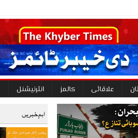
_
ان
علاقائی
کالمز
انٹرنیشنل
ک
اہم خبریں