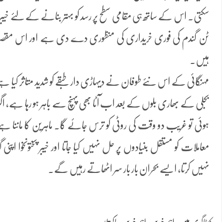
ٹن گندم کی فوری خریداری کی منظوری دے دی ہے اور اس مقصد
ہیں۔
مہنگائی کے اس نئے طوفان نے دیہاڑی دار طبقے کو شدید متاثر کیا 
بجلی کے بھاری بلوں کے بعد اب آٹا بھی پہنچ سے باہر ہو رہا ہے، اگر ح
ہوئی تو غریب دو وقت کی روٹی کو ترس جائے گا۔ ماہرین کا ماننا
معاملات کو مستقل بنیادوں پر حل نہیں کیا جاتا اور خیبر پختونخوا اپ
نہیں کرتا، ایسے بحران بار بار سر اٹھاتے رہیں گے۔