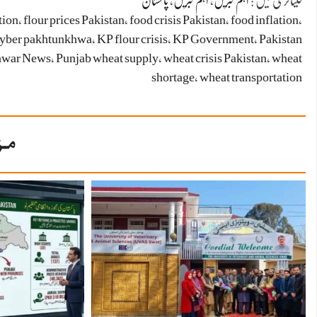
کیٹاگری میں :
اہم خبریں
،
اہم خبریں
،
پاکستان
tion
،
flour prices Pakistan
،
food crisis Pakistan
،
food inflation
،
yber pakhtunkhwa
،
KP flour crisis
،
KP Government
،
Pakistan
awar News
،
Punjab wheat supply
،
wheat crisis Pakistan
،
wheat
shortage
،
wheat transportation
مز