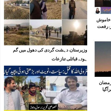
ں خاموش
: رفعت
وزیرستان: دہشت گردی کی دھول میں گم
ہوتے قبائلی تنازعات
رمضان
آگیا