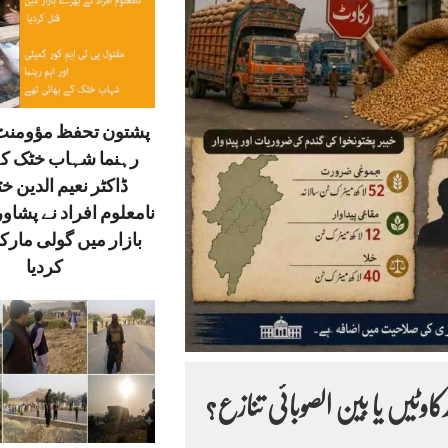
پشتون تحفظ مؤومنٹ 
رہنما شہاب خٹک کے
ڈاکٹر نعیم الدین خ
نامعلوم افراد نے پشاور
بازار میں گولی مارک
کردیا
کاوٹیں یا بین الصوبائی تنازع؟