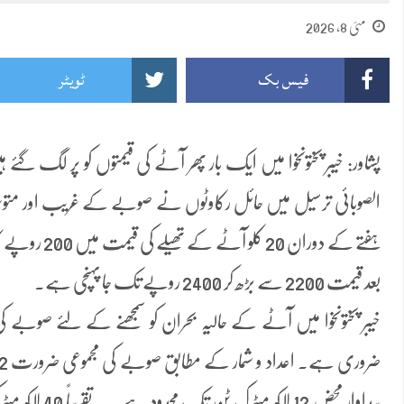
مئی 8, 2026
فیس بک
ٹویٹر
پشاور: خیبر پختونخوا میں ایک بار پھر آٹے کی قیمتوں کو پر لگ گ
الصوبائی ترسیل میں حائل رکاوٹوں نے صوبے کے غریب اور متوسط
ہفتے کے دوران 20
بعد قیمت 2200 سے بڑھ کر 2400 روپے تک جا پہنچی ہے۔
خیبر پختونخوا میں آٹے کے حالیہ بحران کو سمجھنے کے لئے صوبے کی ز
پیداوار محض 12 لا