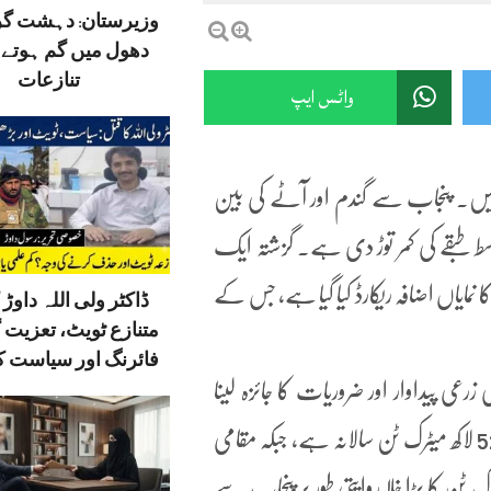
وزیرستان: دہشت گ
دھول میں گم ہوتے ق
تنازعات
واٹس ایپ
ئے ہیں۔ پنجاب سے گندم اور آٹے کی بین
 طبقے کی کمر توڑ دی ہے۔ گزشتہ ایک
 کلو آٹے کے تھیلے کی قیمت میں 200 روپے کا نمایاں اضافہ ریکارڈ کیا گیا ہے، جس کے
ڈاکٹر ولی اللہ داوڑ ک
متنازع ٹویٹ، تعزیت 
فائرنگ اور سیاست کا
رعی پیداوار اور ضروریات کا جائزہ لینا
ضروری ہے۔ اعداد و شمار کے مطابق صوبے کی مجموعی ضرورت 52 لاکھ میٹرک ٹن سالانہ ہے، جبکہ مقامی
کھ میٹرک ٹن تک محدود ہے۔ یہ تقریباً 40 لاکھ میٹرک ٹن کا بڑا خلا روایتی طور پر پنجاب سے