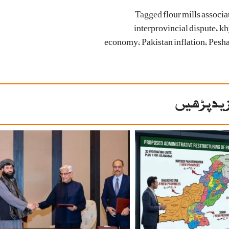
Tagged
flour mills associa
interprovincial dispute
،
kh
economy
،
Pakistan inflation
،
Pesh
ید پڑھیں