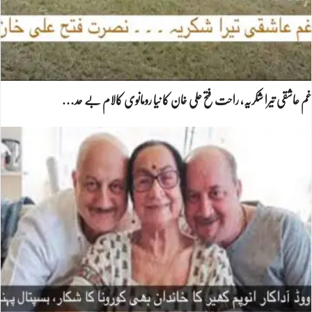
غم عاشقی تیرا شکریہ، راحت فتح علی خان کا نیا رومانوی کالام بے حد…