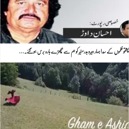
پشتو فلموں کے سدا بہار ہیرو بدرمنیر کو ہم سے بچھڑے بارہ برس ہوگئے۔…