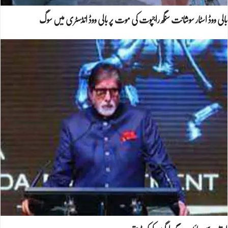
بالی ووڈ اسٹار سوشانت سنگھ راجپوت کی موت پر بالی ووڈ انڈسٹری میں سوگ