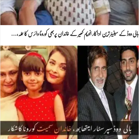
بالی ووڈ کے سینیئرترین اداکار انوپم کھیر کے خاندان پربھی کورونا وائرس کا حملہ،…