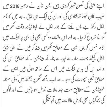
اپنے بیٹی کی تصویرشیئر کردی ہیں ایمن خان نے دسمبر 2018 میں
منیب خان کیساتھ شادی کی اور ان کی ایک ہی بیٹی ہے جس کا نام
ایمل رکھا ہے ماں بننے کے بعد ایمل نے اپنا زیادہ وقت گھر میں
گزارنا شروع کردیا ہے اور اس وقت وہ کسی بھی ٹی وی پراجیکٹ میں
کام نہیں کررہی ایمن کے مطابق گھرمیں بیٹھ کر میں نے اپنی بیٹی
ایمل کیلئے بہت سارے کپڑے بنائے ہیںایمن کے مطابق اس کی
والدہ اس کی ہر پراجیکٹ میں اس کے ساتھ ہوتی ہیں ایمن کے
مطابق فیملی سپورٹ کی وجہ سے اب مجھے گھر پر بیٹھنے میں کوئی مسئلہ
نہیںایمن کے مطابق بہت جلد حالات نارمل ہو جائیں گے اور لوگوں
کی زندگیاں بھی نارمل حالات میں آجائینگی