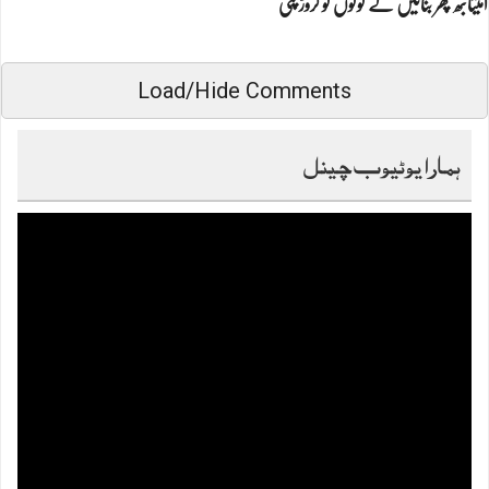
امیتابھ پھر بنائیں گے لوگوں کو کروڑ پتی
Load/Hide Comments
ہمارا یوٹیوب چینل