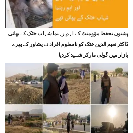
پشتون تحفظ مؤومنٹ کے اہم رہنما شہاب خٹک کے بھائی
ڈاکٹر نعیم الدین خٹک کو نامعلوم افراد نے پشاور کے بھرے
بازار میں گولی مارکر شہید کردیا