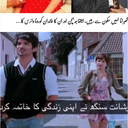
گھبرانا نہیں سکون سے رہیں، امیتھابھ بچن اور ان کا خاندان کورونا وائرس کا…