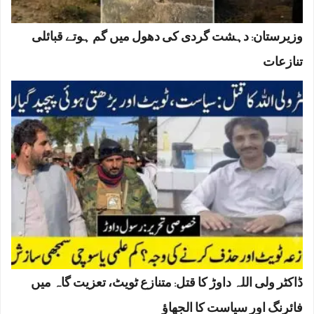
وزیرستان: دہشت گردی کی دھول میں گم ہوتے قبائلی
تنازعات
ڈاکٹر ولی اللہ داوڑ کا قتل: متنازع ٹویٹ، تعزیت گاہ میں
فائرنگ اور سیاست کا الجھاؤ