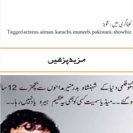
کیٹاگری میں :
شوبز
Tagged
actress
،
aiman
،
karachi
،
muneeb
،
pakistani
،
showbiz
مزید پڑھیں