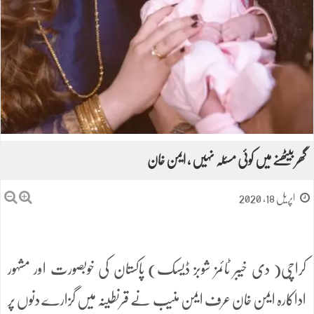
گھر بیٹھنے میں کوئی مسئلہ نہیں ، ایمن خان
اپریل 18, 2020
کراچی( دی خیبر ٹائمز شوبز ڈیسک) پاکستان کی خوبصورت اور مشہور
اداکارہ ایمن خان عرف ایمن منیب نے قرنطینہ میں گزارے دنوں پر