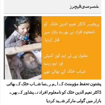
خصوصی فیچرز
پشتون تحفظ مؤومنٹ کے اہم رہنما شہاب خٹک کے بھائی
ڈاکٹر نعیم الدین خٹک کو نامعلوم افراد نے پشاور کے بھرے
بازار میں گولی مارکر شہید کردیا