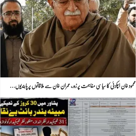
محمود خان اچکزئی کا سیاسی مفاہمت پر زور، عمران خان سے ملاقاتوں پر پابندیوں…