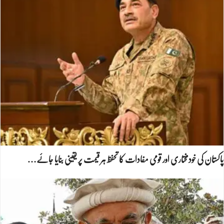
پاکستان کی خودمختاری اور قومی مفادات کا تحفظ ہر قیمت پر یقینی بنایا جائے…