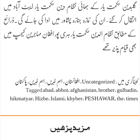
گلبدین حکمت یار کے بھائی نظام دین حکمت یار ایبٹ آباد میں
انتقال کر گئے-ان کی نمازہ جنازہ پشاور میں ادا کی جائے گی۔ذرائع
کے مطابق نظام الدین حکمت یار ہری پور افغان مہاجرین کیمپ میں
بھی قیام پذیر تھے
کیٹاگری میں :
Uncategorized
،
افغانستان
،
اہم خبریں
،
اہم خبریں
،
پاکستان
Tagged
abad
،
abbot
،
afghanistan
،
brother
،
gulbadin
،
hikmatyar
،
Hizbe
،
Islami
،
khyber
،
PESHAWAR
،
the
،
times
مزید پڑھیں