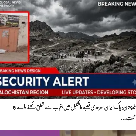
بلوچستان: پاک ایران سرحدی قصبے ماشکیل میں پنجاب سے تعلق رکھنے والے 5
محنت…