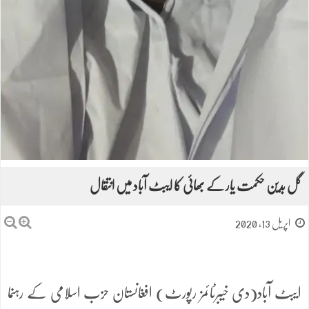
گل بدین حکمت یار کے بھائی کا ایبٹ آباد میں انتقال
اپریل 13, 2020
ایبٹ آباد(دی خیبرٹائمز رپورٹ) افغانستان حزب اسلامی کے رہنما