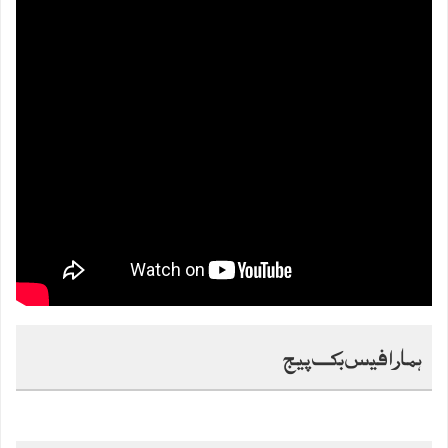
ہمارا فیس بک پیج