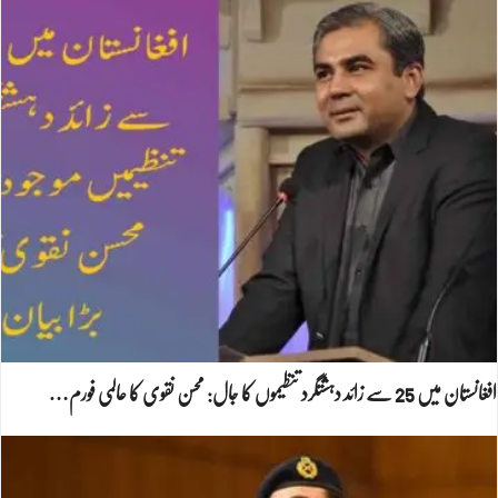
افغانستان میں 25 سے زائد دہشتگرد تنظیموں کا جال: محسن نقوی کا عالمی فورم…