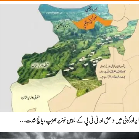
اپر اورکزئی میں داعش اور ٹی ٹی پی کے مابین خونریز جھڑپ، پانچ شدت…