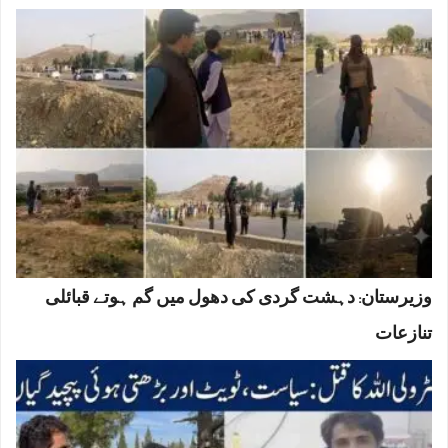
وزیرستان: دہشت گردی کی دھول میں گم ہوتے قبائلی
تنازعات