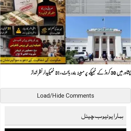
پشاور میں 30 کروڑ کے ٹھیکے پر مبینہ بندر بانٹ، 31 ٹھیکیدار نظر انداز
Load/Hide Comments
ہمارا یوٹیوب چینل