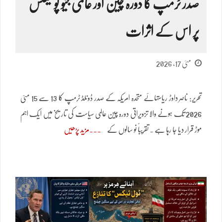
صدر ٹرمپ کا دورہ چین اور عالمی جیو پولیٹکس
پر اس کے اثرات
مئی 17, 2026
تحریر: ناصر داوڑ ریاستہائے متحدہ امریکہ کے صدر ڈونلڈ ٹرمپ کا 13 سے 15 مئی
2026 تک ہونے والا تزویراتی دورہ چین عالمی سیاست کی تاریخ میں ایک اہم
موڑ قرار دیا جا رہا ہے ۔ تقریباً نو سالوں کے
مزید پڑھیں