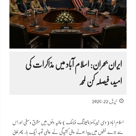
ایران بحران: اسلام آباد میں مذاکرات کی
امید، فیصلہ کن لمحہ
اپریل 22, 2026
اسلام اباد ( دی خیبرٹائمز مانیٹرنگ ڈیسک ) حالیہ دنوں میں مشرقِ وسطیٰ اور اس
سے جڑے خطوں میں پیدا ہونے والی کشیدگی نے عالمی توجہ ایک بار پھر اپنی