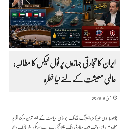
ایران کا تجارتی جہازوں پر ٹول ٹیکس کا مطالبہ:
عالمی معیشت کے لئے نیا خطرہ
مئی 8, 2026
پشاور( دی خیبرٹائمز مانیٹرنگ ڈیسک ) عالمی سیاست کے اہم ترین مرکز، اقوامِ
متحدہ میں اس وقت شدید سفارتی جنگ چھڑ گئی ہے جب امریکی سفیر مائیک والٹز