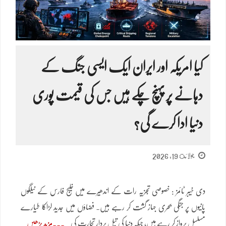
کیا امریکہ اور ایران ایک ایسی جنگ کے
دہانے پر پہنچ چکے ہیں جس کی قیمت پوری
دنیا ادا کرے گی؟
جولائ 19, 2026
دی خیبر ٹائمز : خصوصی تجزیہ رات کے اندھیرے میں خلیج فارس کے نیلگوں
پانیوں پر جنگی بحری جہاز گشت کر رہے ہیں۔ فضاؤں میں جدید لڑاکا طیارے
مسلسل پرواز کر رہے ہیں، جبکہ دنیا کی تیل بردار تجارت کی
مزید پڑھیں