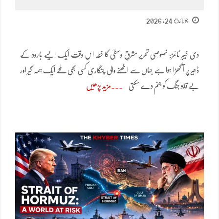
جولائ 24, 2026
دی خیبر ٹائمز: خصوصی تحریر مشرقِ وسطیٰ کا خطہ اس وقت ایک ایسے بارود کے
ڈھیر پر آ کھڑا ہوا ہے جہاں سے اٹھنے والی چنگاری کسی بھی لمحے ایک ہمہ گیر اور
بے قابو جنگ کو جنم دے سکتی
مزید پڑھیں