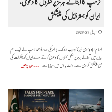
ٹرمپ کا آبنائے ہرمز پر کنٹرول کا دعویٰ،
ایران کو بہتر ڈیل کی پیشکش
اپریل 23, 2026
اسلام اباد ( دی خیبرٹائمز ویب ڈیسک ) امریکی صدر ڈونلڈ ٹرمپ نے ایک اہم
بیان میں آبنائے ہرمز پر مکمل کنٹرول کا دعویٰ کرتے ہوئے ایران کو مذاکرات کی
نئی پیشکش کر دی ہے۔ وائٹ ہاؤس میں میڈیا سے
مزید پڑھیں