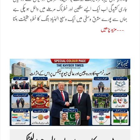
جاری کشیدگی اب ایک ایسے سنگین اور خطرناک مرحلے میں داخل ہو چکی ہے
جہاں سے پورے مشرقِ وسطیٰ میں ایک وسیع البنیاد جنگ کا خطرہ حقیقت بنتا
مزید پڑھیں