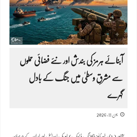
آبنائے ہرمز کی بندش اور نئے فضائی حملوں
سے مشرقِ وسطیٰ میں جنگ کے بادل
گہرے
جون 11, 2026
پشاور ( دی خیبرٹائمز مانیٹرنگ ڈیسک) امریکہ، اسرائیل اور ایران کے درمیان