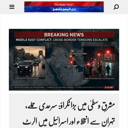
مشرقِ وسطیٰ میں بڑا ٹکراؤ: سرحدی حملے،
تہران سے انخلاء اور اسرائیل میں الرٹ