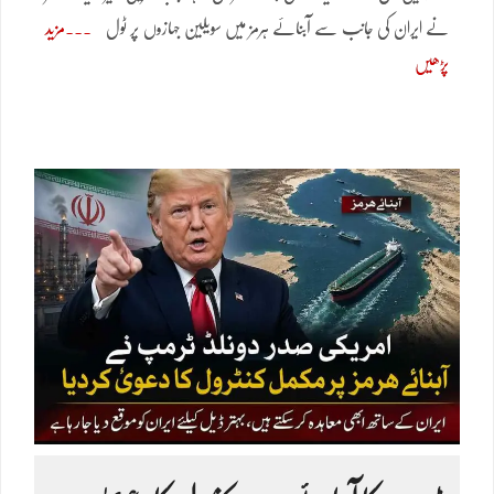
نے ایران کی جانب سے آبنائے ہرمز میں سویلین جہازوں پر ٹول
مزید
پڑھیں