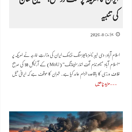
کی تنبیہ
جولائ 8, 2026
اسلام آباد: دی خیبر ٹائمز مانیٹرمنگ ڈیسک ایران کی وزارتِ خارجہ نے امریکہ پر
“اسلام آباد میمورنڈم آف انڈرسٹینڈنگ” (MoU) کے آرٹیکل 10 کی صریح
خلاف ورزی کا باقاعدہ الزام عائد کیا ہے۔ تہران کا موقف ہے کہ ایرانی تیل
مزید پڑھیں