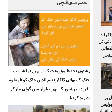
خصوصی فیچرز
ذاکرات
 ٹی ٹی
لاقائی
لنجز
پشتون تحفظ مؤومنٹ کے اہم رہنما شہاب
خٹک کے بھائی ڈاکٹر نعیم الدین خٹک کو نامعلوم
افراد نے پشاور کے بھرے بازار میں گولی مارکر
 پر
شہید کردیا
دکش حملہ: 6 پولیس