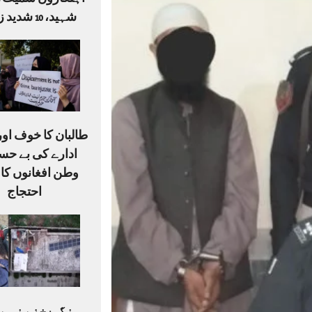
شہید، 10 شدید زخمی
طالبان کا خوف او
ادارے کی بے حس
وطن افغانوں کا
احتجاج