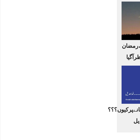
،رمضان
ظرآگیا
نےپرکیوں؟؟؟
یل