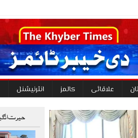
ان
علاقائی
کالمز
انٹرنیشنل
ک
حیرت انگی