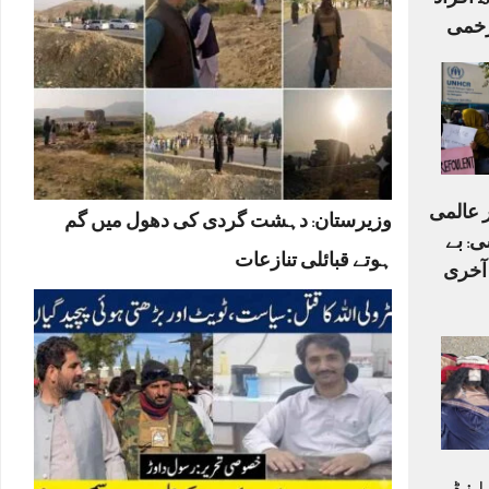
اہلکاروں سمیت 15 افراد
ر عالمی
وزیرستان: دہشت گردی کی دھول میں گم
ی: بے
ہوتے قبائلی تنازعات
 آخری