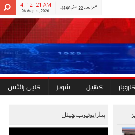
4 : 12 : 23 AM
جمعرات‬‮,
22
صفر‬,
1448ھ
06 August, 2026
اروبار
کھیل
شوبز
کاپی رائٹس
ز
ہمارا یوٹیوب چینل