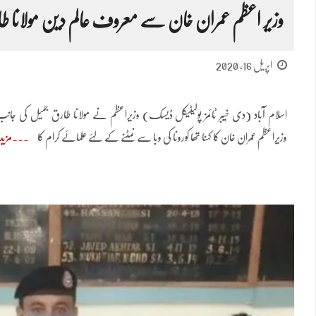
وزیر اعظم عمران خان سے معروف عالم دین مولانا 
اپریل 16, 2020
اسلام آباد (دی خیبر ٹائمز پولیٹیکل ڈیسک) وزیراعظم نے مولانا طارق جمیل کی جان
وزیراعظم عمران خان کا کہنا تھا کورونا کی وبا سے نمٹنے کے لئے علمائے کرام کا
مزید