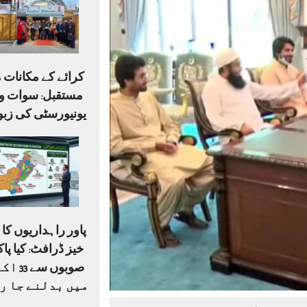
کرائے کے مکانات م
مستقبل: سوات وی
یونیورسٹی کی زبو
پاور راہداریوں ک
صوبوں س
میں بدلنے جا ر