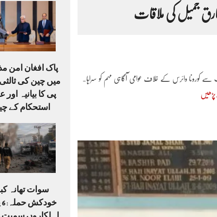
طارق جمیل کی ملاقات
پاک افغان امن م
ب سے کورونا وائرس کے خلاف عوامی آگاہی مہم کو سراہا۔
میں چین کی ثالثی،
پی کا بیانیہ اور ع
 پڑھیں
استحکام کے چی
سوات تھانہ کبل
خو