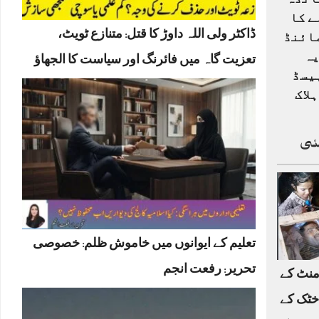
انڈہ
ے کا
ڈاکٹر ولی اللہ داوڑ کا قتل: متنازع ٹویٹ،
ائنڈ
یہ
تعزیت گاہ میں فائرنگ اور سیاست کا الجھاؤ
یسڈ
لاک
ئی
تعلیم کے ایوانوں میں خاموش ظلم: خصوصی
تحریر: رفعت انجم
منٹ کے
خٹک کے