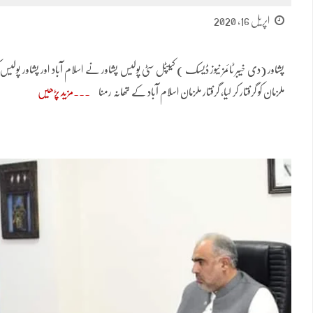
اپریل 16, 2020
پشاور (دی خیبر ٹائمز نیوز ڈیسک ) کیپٹل سٹی پولیس پشاور نے اسلام آباد اور پشاور پو
ملزمان کو گرفتار کر لیا، گرفتار ملزمان اسلام آباد کے تھانہ رمنا
مزید پڑھیں