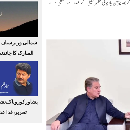
 کے بعد چئرمین پارلیمانی کشمیر کمیٹی کے عہدہ سے استعفی دے
شمالی وزیرستان 
المبارک کا چاندن
پشاورکوروناکےنشا
تحریر: فدا عد