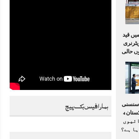
یں قید
ٹرنری
ں حالی
ہمارا فیس بک پیج
ا سنسنی
خیز ڈرافٹ: کیا پاکستان 4
ے 33 اکائیوں
ہا ہے؟