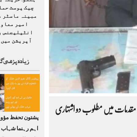
ہنگو: خزینہ ب
چیک پوسٹ حمل
مبینہ ماسٹر م
امیر معاو
انٹیلیجنس ب
آپریشن میں ہ
زیادہ پڑھی گ
 کے مقدمات میں مطلوب دو اشتہاری
پشتون تحفظ مؤو
اہم رہنما شہاب 