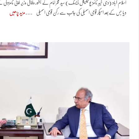
اسلام آباد (دی خیبر ٹائمز پولیٹیکل ڈیسک) سید فخر امام نے بطور وفاقی وزیر اپنی نامزدگی
دیا جس کے بعد اسپکر قومی اسمبلی کی جانب سے رکن قومی اسمبلی
مزید پڑھیں