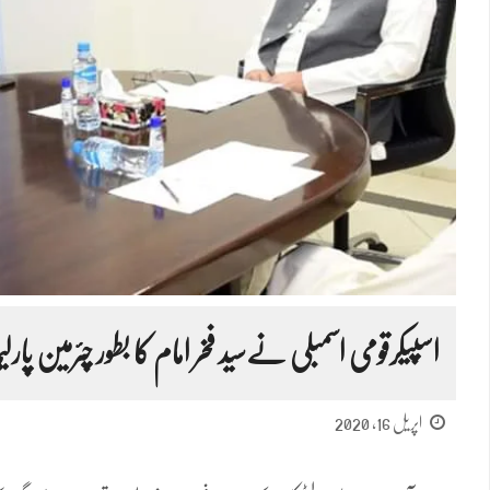
اسپیکرقومی اسمبلی نےسید فخر امام کا بطور چئرمین پارلیم
اپریل 16, 2020