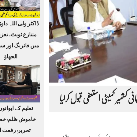
ڈاکٹر ولی اللہ داوڑ
متنازع ٹویٹ، تعز
میں فائرنگ اور س
الجھاؤ
انی کشمیر کمیٹی استعفی قبول کرلیا
تعلیم کے ایوانو
خاموش ظلم: خ
تحریر: رفعت ا