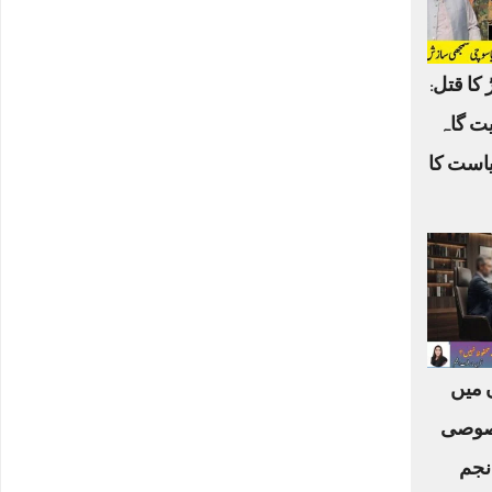
 کا قتل:
یت گاہ
یاست کا
ں میں
صوصی
نجم