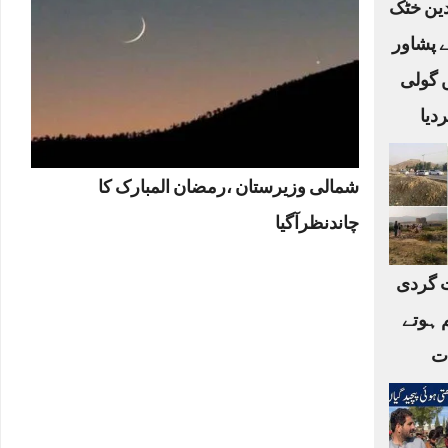
لدین خٹک
ے پشاور
ں گولی
دیا
شمالی وزیرستان ،رمضان المبارک کا
چاندنظرآگیا
 گردی
 ہوتے
ات