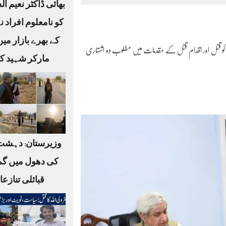
بھائی ڈاکٹر نعیم ا
کو نامعلوم افراد ن
کے بھرے بازار می
لیس کو قتل اور اقدام قتل کے مقدمات میں مطلوب دو اشتہاری
مارکر شہید کر
وزیرستان: دہشت
کی دھول میں گم
قبائلی تنازع