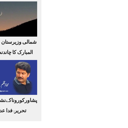
شمالی وزیرستان 
المبارک کا چاندن
پشاورکوروناکےنشا
تحریر: فدا عد