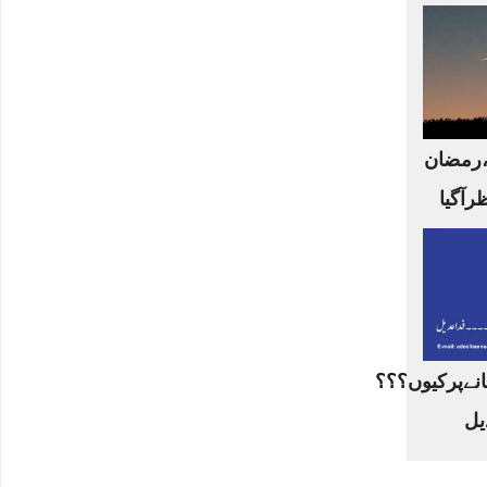
،رمضان
ظرآگیا
نےپرکیوں؟؟؟
یل