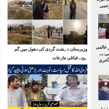
اہلکاروں سمیت 15 افراد
ر عالمی
وزیرستان: دہشت گردی کی دھول میں گم
ی: بے
ہوتے قبائلی تنازعات
 آخری