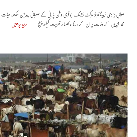
صوابی ( دی خیبرٹائمز ڈسٹرکٹ ڈیسک ) قومی وطن پارٹی کے صوبائی چیئرمین سکندر حیات خان 
محمد شیرین کے وفات پر ان کے ورثا ء کیساتھ تعزیت کیلئے پہنچ
مزید پڑھیں