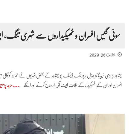
سوئی گیس افسران و ٹھیکیداروں سے شہری تنگ، ا
جولائ 20, 2020
پشاور ( دی خیبرٹائمز جنرل رپورٹنگ ڈیسک ) پشاور کے بعض شہریوں نے تھانہ کوت
افسران اور ان کے ٹھیکیدار کے خلاف ایف آئی ار درج کرنے اور انکے
مزید پڑھی