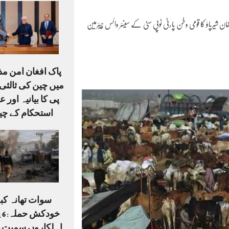
شیرپاؤ کا قومی وطن پارٹی ٹوپی سٹی کے سینئر وائس چیئرمین
پاک افغان امن م
میں چین کی ثالثی،
پی کا بیانیہ اور ع
استحکام کے چی
سوات تھانہ کبل
خو