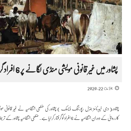
پشاور میں غیر قانونی مویشی منڈی لگانے پر 6 افراد گرفتار
جولائ 22, 2020
پشاور( دی خیبرٹائمز جنرل رپورٹنگ ڈیسک ) پشاور کی ضلعی انتظامیہ نے غیر قانو
کارروائی کے دوران انتظامیہ نے 6 افراد کو گرفتار کرلیا ہے۔ ضلعی انتظامیہ پشاور کے ترجمان