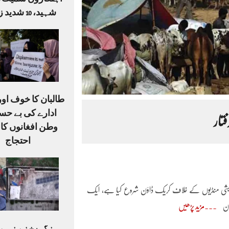
شہید، 10 شدید زخمی
طالبان کا خوف او
ادارے کی بے حس
وطن افغانوں کا
احتجاج
نی مویشی منڈیوں کے خلاف کریک ڈاؤن شروع کیا ہے، ایک
مزید پڑھیں