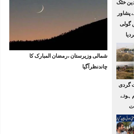
لدین خٹک
ے پشاور
ں گولی
دیا
شمالی وزیرستان ،رمضان المبارک کا
چاندنظرآگیا
 گردی
 ہوتے
ات