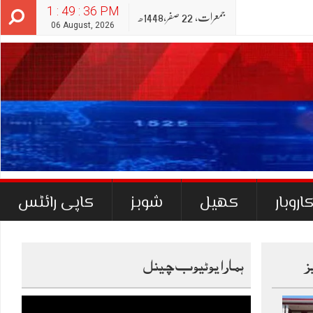
1 : 49 : 37 PM
جمعرات‬‮,
22
صفر‬,
1448ھ
06 August, 2026
اروبار
کھیل
شوبز
کاپی رائٹس
ز
ہمارا یوٹیوب چینل