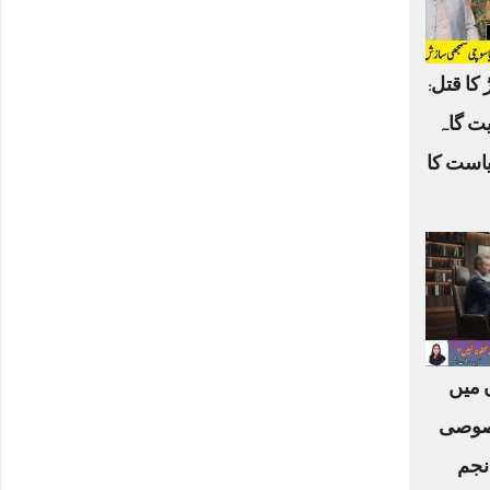
 کا قتل:
یت گاہ
یاست کا
ں میں
صوصی
نجم