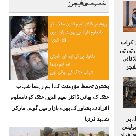
خصوصی فیچرز
ذاکرات
 ٹی ٹی
لاقائی
لنجز
پشتون تحفظ مؤومنٹ کے اہم رہنما شہاب
خٹک کے بھائی ڈاکٹر نعیم الدین خٹک کو نامعلوم
افراد نے پشاور کے بھرے بازار میں گولی مارکر
 پر
شہید کردیا
دکش حملہ: 6 پولیس