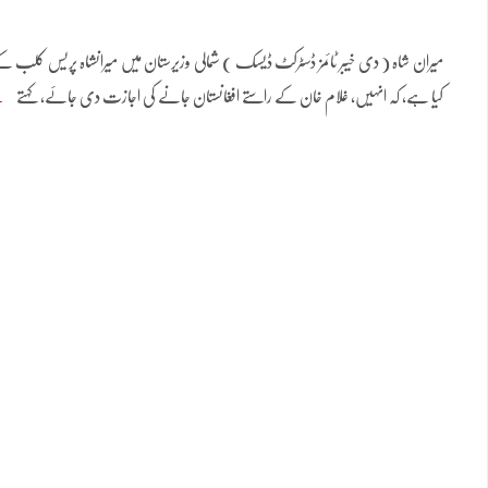
میران شاہ ( دی خیبر ٹائمز ڈسٹرکٹ ڈیسک ) شمالی وزیرستان میں میرانشاہ پریس کلب کے
کیا ہے، کہ انہیں، غلام خان کے راستے افغانستان جانے کی اجازت دی جائے، کہتے