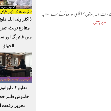
 سامنے خانہ بدوشوں کا احتجاجی مظاہرہ کرتے ہوئے مطالبہ
ڈاکٹر ولی اللہ داوڑ
مزید پڑھیں
متنازع ٹویٹ، تعز
میں فائرنگ اور س
الجھاؤ
تعلیم کے ایوانو
خاموش ظلم: خ
تحریر: رفعت ا