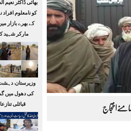
بھائی ڈاکٹر نعیم ا
کو نامعلوم افراد ن
کے بھرے بازار می
مارکر شہید کر
وزیرستان: دہشت
کی دھول میں گم
قبائلی تنازع
امنےاختجاج