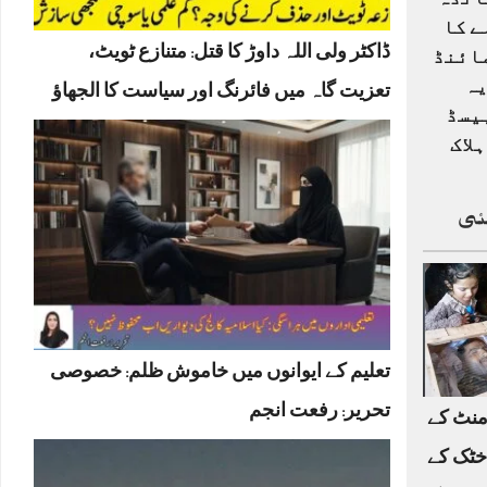
انڈہ
ے کا
ڈاکٹر ولی اللہ داوڑ کا قتل: متنازع ٹویٹ،
ائنڈ
یہ
تعزیت گاہ میں فائرنگ اور سیاست کا الجھاؤ
یسڈ
لاک
ئی
تعلیم کے ایوانوں میں خاموش ظلم: خصوصی
تحریر: رفعت انجم
منٹ کے
خٹک کے