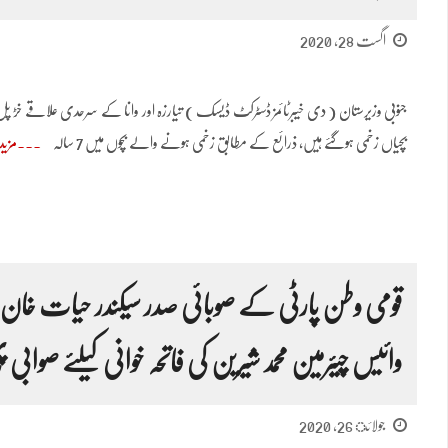
اگست 28, 2020
جنوبی وزیرستان ( دی خیبرٹائمز ڈسٹرکٹ ڈیسک ) تیارزہ اور وانا کے سرحدی علاقے 
بچیاں زخمی ہوگئے ہیں، ذرائع کے مطابق زخمی ہونے والے بچوں میں 7 سالہ
مزید
قومی وطن پارٹی کے صوبائی صدر سیکندر حیات خان شیر
وائیس چیئرمین محمد شیرین کی فاتحہ خوانی کیلئے صوابی پ
جولائ 26, 2020