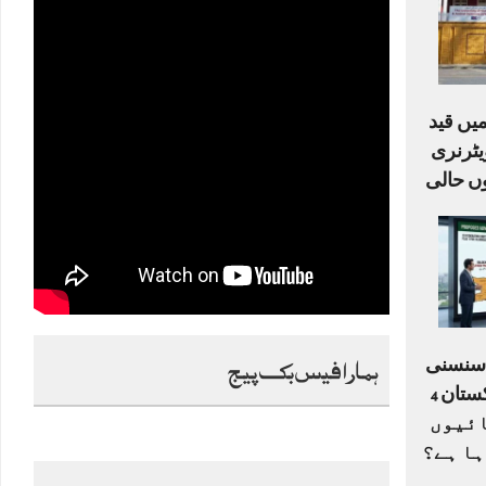
یں قید
ٹرنری
ں حالی
ہمارا فیس بک پیج
ا سنسنی
خیز ڈرافٹ: کیا پاکستان 4
ے 33 اکائیوں
ہا ہے؟