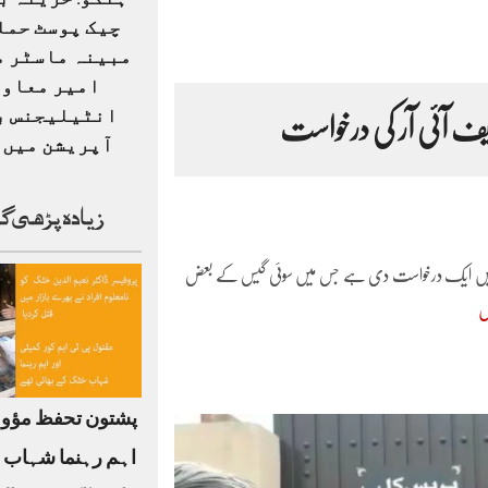
ہنگو: خزینہ ب
چیک پوسٹ حمل
مبینہ ماسٹر م
امیر معاو
انٹیلیجنس ب
یف آئی آر کی درخواست
آپریشن میں ہ
زیادہ پڑھی گ
والی میں ایک درخواست دی ہے جس میں سوئی گیس کے بعض
ں
پشتون تحفظ مؤو
اہم رہنما شہاب 