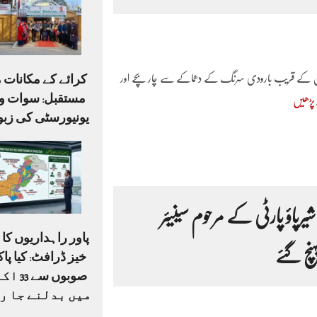
خڑ پل کے قریب بارودی سرنگ کے دھماکے سے چار بچے اور
کرائے کے مکانات م
مستقبل: سوات وی
 پڑھیں
یونیورسٹی کی زبو
پاؤ پارٹی کے مرحوم سینیئر
پاور راہداریوں ک
ہنچ گئے
صوبوں س
میں بدلنے جا ر