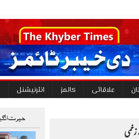
-
ان
علاقائی
کالمز
انٹرنیشنل
ک
حیرت انگی