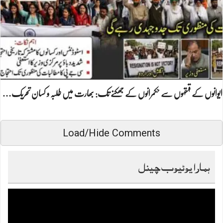
ایوانوں کے قہقہوں سے حکمرانوں کے جھکنے تک: بھارت میں طلبہ و کسان تحریک…
Load/Hide Comments
ہمارا یوٹیوب چینل