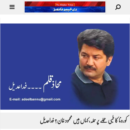
کورونا کا طبی عملے پر حملہ، کہاں ہیں محمود خان؟ فداعدیل