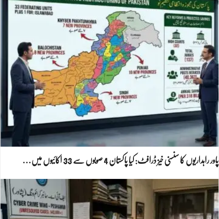
پاور راہداریوں کا سنسنی خیز ڈرافٹ: کیا پاکستان 4 صوبوں سے 33 اکائیوں میں…