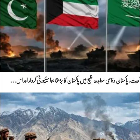
کویت، پاکستان دفاعی معاہدہ: خلیج میں پاکستان کا بڑھتا ہوا سیکیورٹی کردار اور اس…