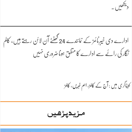
دیکھیں۔
ادارے دی خیبرٹائمز کے نمائندے 24 گھنٹے آن لائن رہتے ہیں، کالم
نگار کی رائے سے ادارے کا متفق ہونا ضروری نہیں
کیٹاگری میں :
آج کے کالمز
،
اہم خبریں
،
کالمز
مزید پڑھیں