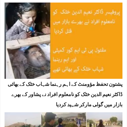
پشتون تحفظ مؤومنٹ کے اہم رہنما شہاب خٹک کے بھائی
ڈاکٹر نعیم الدین خٹک کو نامعلوم افراد نے پشاور کے بھرے
بازار میں گولی مارکر شہید کردیا