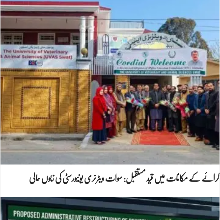
کرائے کے مکانات میں قید مستقبل: سوات ویٹرنری یونیورسٹی کی زبوں حالی