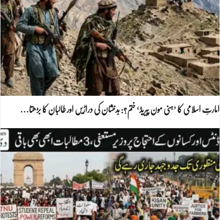
امارتِ اسلامی کا ’ہنی مون پیریڈ‘ ختم؟: بدخشان کی دراڑیں اور طالبان کا بڑھتا…