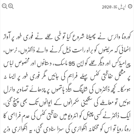
اپریل 16, 2020
کورونا وائرس نے پھیلنا شروع کیا تو طبی عملے نے فوری طور پر آواز
اٹھائی کہ مریضوں کو براہ راست ڈیل کرنے والے ڈاکٹروں، نرسوں،
پیرامیڈکس اور دیگر عملے کو این 95 ماسک، دستانوں اور مخصوص لباس
پر مشتمل حفاظتی کٹس پہلے فراہم کی جائیں مگر فوری طور پر ایسا نہ
ہوسکا۔ کچھ ڈاکٹروں کی شاپنگ بیگز ہاتھوں پر چڑھائے تصاویر وائرل
ہوئیں تو معاملے کی سنگینی حکمرانوں کے ایوانوں تک بھی پہنچ گئی،
ایک ڈاکٹر نے کسی چینل کو انٹرویو میں حفاظتی کٹس کی عدم فراہمی کا
رونا رویا تو اس کو محکمانہ انکوائری کی سزا سنادی گئی، یہ انکوائری وزیر