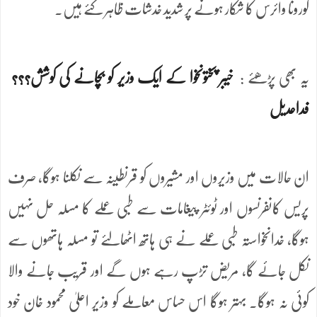
کورونا وائرس کا شکار ہونے پر شدید خدشات ظاہر کئے ہیں.
یہ بھی پڑھئے :
خیبر پختونخوا کے ایک وزیر کو بچانے کی کوشش؟؟؟
فداعدیل
ان حالات میں وزیروں اور مشیروں کو قرنطینہ سے نکلنا ہوگا، صرف
پریس کانفرنسوں اور ٹوئٹر پیغامات سے طبی عملے کا مسلہ حل نہیں
ہوگا، خدانخواستہ طبی عملے نے ہی ہاتھ اٹھالئے تو مسلہ ہاتھوں سے
نکل جائے گا، مریض تڑپ رہے ہوں گے اور قریب جانے والا
کوئی نہ ہوگا۔ بہتر ہوگا اس حساس معاملے کو وزیر اعلیٰ محمود خان خود