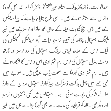
عبدالوارث، ڈائریکٹر پبلک ہیلتھ خیبر پختونخوا ڈاکٹر اکرام اللہ بھی کورونا
وائرس سے متاثر ہوئے ہیں. اسی طرح بتایا جارہا ہے کہ پیرامیڈیکس
عملے میں ڈی ایچ کیو بٹ خیلہ کے حاجی محمد نواز اور نرسز عملے میں خیبر
ٹیچنگ ہسپتال پشاور کی تین نرسز، حیات آباد میڈیکل کمپلیکس کی
ایک نرس کے علاوہ لیڈی ریڈنگ ہسپتال کی دو نرسز اور نارتھ
ویسٹ جنرل ہسپتال کی نرس ارم شہزادی اس وائرس کا شکار ہوئے
ہیں. ارم شہزادی کورونا سے صحت یاب ہوچکی ہیں۔ صوبے میں
طبی عملے میں پہلی ہلاکت ڈسٹرکٹ ہیڈ کوارٹر ہسپتال مردان کے وارڈ
بوائے شاکر کی رپورٹ ہوئی ہے. ہسپتالوں میں کئی ڈاکٹروں و نرسز
اور دیگر طبی عملے کو قرطینہ کی مدت سے بھی گزرنا پڑا ہے جن میں خیبر