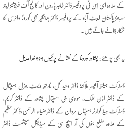
کے علاوہ ای این ٹی پروفیسر ڈاکٹر طاہر ہارون اور کالج آف فزیشنز اینڈ
سرجنز پاکستان ایبٹ آباد کے پروفیسر ڈاکٹر جہانگیر بھی کورونا وائرس کا
شکار بتائے جاتے ہیں.
یہ بھی پڑھئے :
پشاور کورونا کے نشانے پر کیوں ؟؟؟ فداعدیل
ڈسٹرکٹ ہیلتھ آفیسر ملاکنڈ ڈاکٹر وحید گل، نارتھ ویسٹ جنرل ہسپتال
کے ڈاکٹر امان خٹک، مولوی جی ہسپتال پشاور کے ڈاکٹر کریم,
ڈسٹرکٹ ہیڈ کوارٹر ہسپتال مردان کے ڈاکٹر ضیاء الرحمن,ڈاکٹر عظیم
کے علاوہ ضلع بنوں کی آر ایچ سی کے میڈیکل سپشلسٹ ڈاکٹر