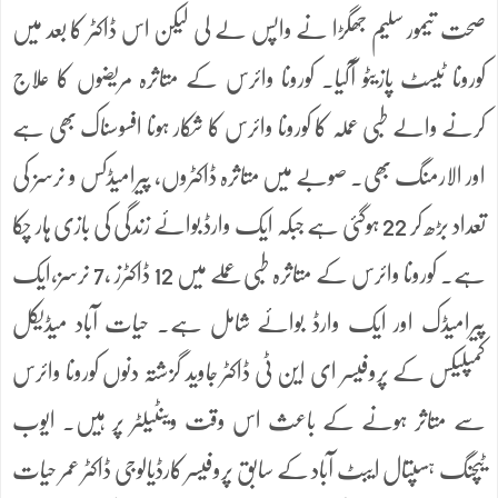
صحت تیمور سلیم جھگڑا نے واپس لے لی لیکن اس ڈاکٹر کا بعد میں
کورونا ٹیسٹ پازیٹو آگیا۔ کورونا وائرس کے متاثرہ مریضوں کا علاج
کرنے والے طبی عملہ کا کورونا وائرس کا شکار ہونا افسوسناک بھی ہے
اور الارمنگ بھی۔ صوبے میں متاثرہ ڈاکٹروں, پیرامیڈکس و نرسز کی
تعداد بڑھ کر 22 ہوگئی ہے جبکہ ایک وارڈ بوائے زندگی کی بازی ہار چکا
ہے۔ کورونا وائرس کے متاثرہ طبی عملے میں 12 ڈاکٹرز ,7 نرسز,ایک
پیرامیڈک اور ایک وارڈ بوائے شامل ہے. حیات آباد میڈیکل
کمپلیکس کے پروفیسر ای این ٹی ڈاکٹر جاوید گزشتہ دنوں کورونا وائرس
سے متاثر ہونے کے باعث اس وقت وینٹیلٹر پر ہیں. ایوب
ٹیچنگ ہسپتال ایبٹ آباد کے سابق پروفیسر کارڈیالوجی ڈاکٹر عمر حیات