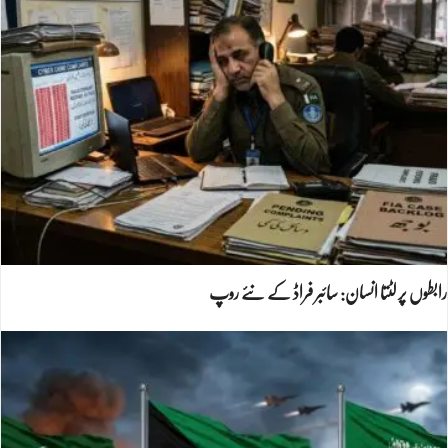
رابطوں پر لٹتا انسان: سائبر فراڈ کے نئے روپ