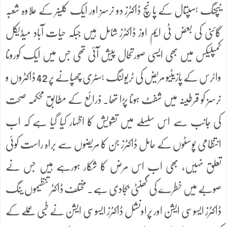
ٹیچنگ ہسپتال کے پانچ ڈاکٹرز دو نرسز اور ایک کلینر کے علاوہ شعبہ
گائنی کی بعض ٹی ایم اوز ڈاکٹرز شامل ہیں جبکہ حیات آباد میڈیکل
کمپلیکس میں بھی ایسی صورتحال پیش آئی تھی جس میں ایک کورونا
وائرس کے پازیٹیو مریض کی ٹریولنگ ہسٹری چھپانے پر 42 ڈاکٹروں و
نرسز کو قرطینہ میں شفٹ ہونا پڑا تھا. ذرائع کے مطابق محکمہ صحت
کی جانب سے اس سلسلے میں تشویش کا اظہار کیا گیا ہے کہ اب
انتظامی پوسٹوں کے حامل ڈاکٹرز جن کا مریضوں سے براہ راست کوئی
تعلق نہیں، بھی اب اس مرض کا شکار ہورہے ہیں جس نے
صوبے میں خطرے کی گھنٹی بجادی ہے. مختلف ڈاکٹر تنظیموں ینگ
ڈاکٹرز ایسوسی ایشن اور پراونشل ڈاکٹرز ایسوسی ایشن نے طبی عملے کے