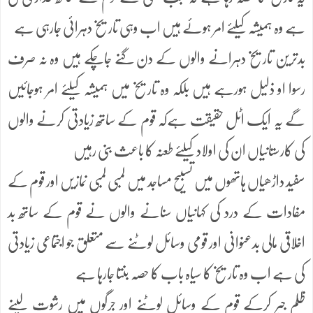
ہے وہ ہمیشہ کیلئے امر ہوئے ہیں اب وہی تاریخ دہرائی جارہی ہے
بدترین تاریخ دہرانے والوں کے دن گنے جاچکے ہیں وہ نہ صرف
رسوا او ذلیل ہورہے ہیں بلکہ وہ تاریخ میں ہمیشہ کیلئے امر ہوجائیں
گے یہ ایک اٹل حقیقت ہےکہ قوم کے ساتھ زیادتی کرنے والوں
کی کارستانیاں ان کی اولاد کیلئے طعنہ کا باعث بنی رہیں
سفید داڑھیاں ہاتھوں میں تسبیح مساجد میں لمبی لمبی نمازیں اور قوم کے
مفادات کے درد کی کہانیاں سنانے والوں نے قوم کے ساتھ بد
اخلاقی مالی بدعنوانی اور قومی وسائل لوٹنے سے متعلق جو اجتماعی زیادتی
کی ہے اب وہ تاریخ کا سیاہ باب کا حصہ بنتا جارہا ہے
ظلم جبر کرکے قوم کے وسائل لوٹنے اور جرگوں میں رشوت لینے