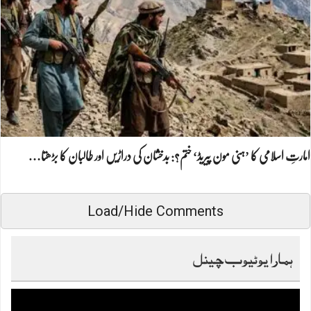
امارتِ اسلامی کا ’ہنی مون پیریڈ‘ ختم؟: بدخشان کی دراڑیں اور طالبان کا بڑھتا…
Load/Hide Comments
ہمارا یوٹیوب چینل