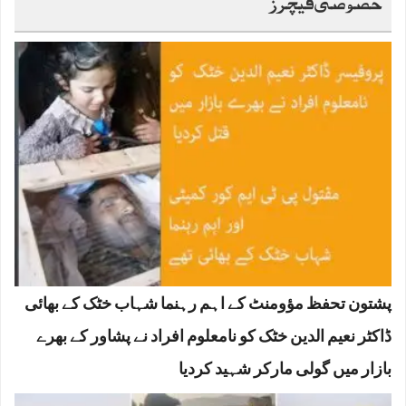
خصوصی فیچرز
پشتون تحفظ مؤومنٹ کے اہم رہنما شہاب خٹک کے بھائی
ڈاکٹر نعیم الدین خٹک کو نامعلوم افراد نے پشاور کے بھرے
بازار میں گولی مارکر شہید کردیا