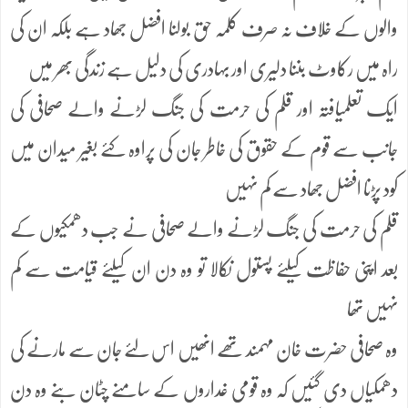
والوں کے خلاف نہ صرف کلمہ حق بولنا افضل جھاد ہے بلکہ ان کی
راہ میں رکاوٹ بننا دلیری اور بہادری کی دلیل ہے زندگی بھر میں
ایک تعلمیافتہ اور قلم کی حرمت کی جنگ لڑنے والے صحافی کی
جانب سے قوم کے حقوق کی خاطر جان کی پراوہ کئے بغیر میدان میں
کود پڑنا افضل جھاد سے کم نہیں
قلم کی حرمت کی جنگ لڑنے والے صحافی نے جب دھمکیوں کے
بعد اپنی حفاظت کیلئے پستول نکالا تو وہ دن ان کیلئے قیامت سے کم
نہیں تھا
وہ صحافی حضرت خان مہمند تھے انھیں اس لئے جان سے مارنے کی
دھمکیاں دی گئیں کہ وہ قومی غداروں کے سامنے چٹان بنے وہ دن