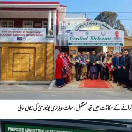
کرائے کے مکانات میں قید مستقبل: سوات ویٹرنری یونیورسٹی کی زبوں حالی