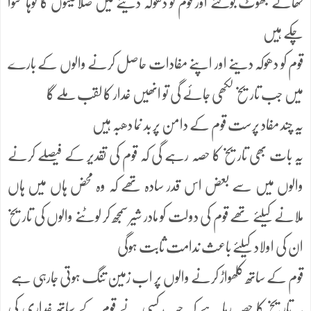
کھانے جھوٹ بولنے اور قوم کو دھوکہ دینے میں صلاحیتوں کا لوہا منوا
چکے ہیں
قوم کو دھوکہ دینے اور اپنے مفادات حاصل کرنے والوں کے بارے
میں جب تاریخ لکھی جائے گی تو انھیں غدار کا لقب ملے گا
یہ چند مفاد پرست قوم کے دامن پر بد نما دھبہ ہیں
یہ بات بھی تاریخ کا حصہ رہے گی کہ قوم کی تقدیر کے فیصلے کرنے
والوں میں سے بعض اس قدر سادہ تھے کہ وہ محض ہاں میں ہاں
ملانے کیلئے تھے قوم کی دولت کو مادر شیر سمجھ کر لوٹنے والوں کی تاریخ
ان کی اولاد کیلئے باعث ندامت ثابت ہوگی
قوم کے ساتھ کلھواڑ کرنے والوں پر اب زمین تنگ ہوتی جارہی ہے
یہ تاریخ کا حصہ رہا ہے کہ جب کسی نے قوم کے ساتھ غداری کی