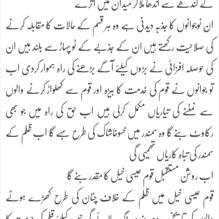
کے کندھے سے اندھا ملاکر میدان میں اترے
ان نوجوانوں کا جذبہ دیدنی ہے وہ ہر قسم کے حالات کا مقابلہ کرنے
کی صلاحیت رکھتے ہیں ان کے جذبے کے ٹو پہاڑ سے بلند ہیں ان
کی حوصلہ افزائی نے بڑوں کیلئے آگے بڑھنے کی راہ ہموار کردی اب
تو جوانوں نے قوم کی خدمت کا بیڑہ اور قوم سے کھلواڑ کرنے والوں
سے نمٹنے کی تیاریاں مکمل کرلی ہیں اب حق کی راہ میں جو بھی
رکاوٹ بنے گا وہ سمندر میں خسوخاشاک کی طرح بہے گا اب ظلم کے
سمندر کی تباہ کاریاں تھمیی گی
اب روشن مستقبل قوم عیسی خیل کا مقدر بنے گا
قوم عیسی خیل میں ظلم کے خلاف چٹان کی طرح کھڑے ہونے
والوں کی تاریخی جدوجہد ضرور رنگ لائے گی جس کیلئے قلم کی حرمت کا