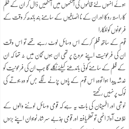
ہوئے انہوں لنے ظالموں کی آنکھوں میں آنکھیں ڈال کر ان کے ظلم
کا راستہ روکا اور ان کے نا انصافیوں کے سامنے بند باندھ کر وقت کے
فرعونوں کوللکارا
قوم کے ساتھ ظلم کرکے اس وسائل لوٹ رہے تھے تو اس وقت
ان کی فرعونیت اپنے عروج پر تھی ان ہوں گمان میں نہ تھا کہ ان
کے ظلم کے سامنے کوئی باندھنے کیلئے نکلے گا جب ان کی فرعونیت کو
خدشہ پیدا ہوا تووہ اس قوم کے پاوں پڑنے لگے جس کو وہ جوتے کی
نوک پر نہیں رکھتے
خوشی اور اطمینان کی بات یہ ہے کہ قومی وسائل لوٹنے والوں کے
خلاف آواز اٹھی تو تعلمیافتہ اور قومی جذبے سر شار نوجوان اپنے بڑوں