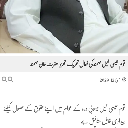
قوم عیسی خیل مہمند کی فعال تحریک تحریر حضرت خان مہمند
مئی 12, 2020
قوم عیسی خیل جڑوبی درہ کے عوام میں اپنے حقوق کے حصول کیلئے
بیداری قابل ستائش ہے