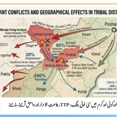
اورکزئی اور کرم میں نئی خونی جنگ: TTP، جماعت الاحرار اور داعش آمنے سامنے