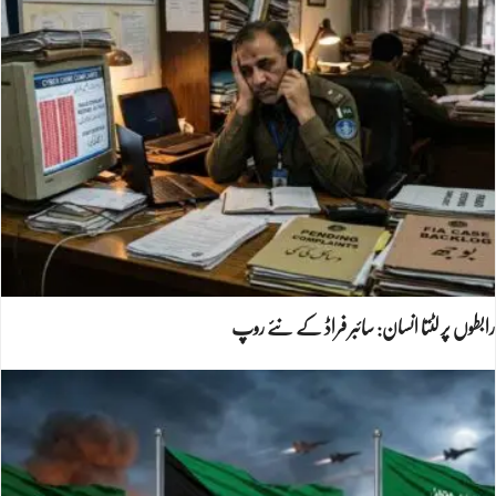
رابطوں پر لٹتا انسان: سائبر فراڈ کے نئے روپ