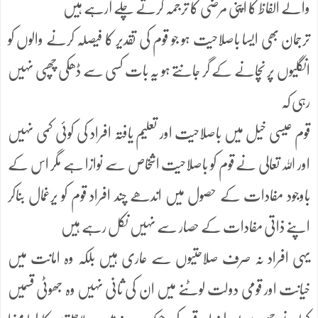
والے الفاظ کا اپنی مرضی کا ترجمہ کرتے چلے آرہے ہیں
ترجمان بھی ایسا باصلاحیت ہو جو قوم کی تقدیر کا فیصلہ کرنے والوں کو
انگلیوں پر نچانے کے گر جانتے ہو یہ بات کسی سے ڈھکی چھپی نہیں
رہی کہ
قوم عیسی خیل میں باصلاحیت اور تعلیم یافتہ افراد کی کوئی کمی نہیں
اور اللہ تعالی نے قوم کو باصلاحیت اشخاص سے نوازا ہے مگر اس کے
باوجود مفادات کے حصول میں اندھے چند افراد قوم کو یرغمال بناکر
اپنے ذاتی مفادات کے حصار سے نہیں نکل رہے ہیں
یہی افراد نہ صرف صلاحتیوں سے عاری ہیں بلکہ وہ امانت میں
خیانت اور قومی دولت لوٹنے میں ان کی ثانی نہیں وہ جھوٹی قسمیں