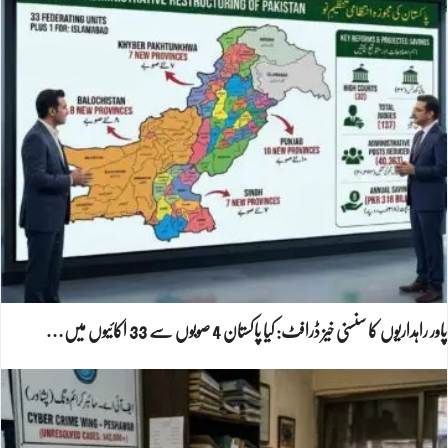
پاور راہداریوں کا سنسنی خیز ڈرافٹ: کیا پاکستان 4 صوبوں سے 33 اکائیوں میں…