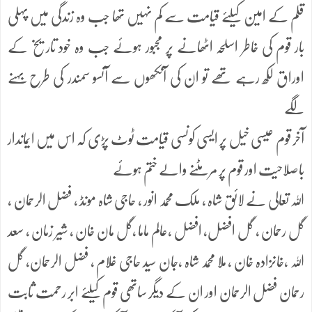
قلم کے امین کیلئے قیامت سے کم نہیں تھا جب وہ زندگی میں پہلی
بار قوم کی خاطر اسلحہ اٹھانے پر مجبور ہوئے جب وہ خود تاریخ کے
اوراق لکھ رہے تھے تو ان کی آنکھوں سے آنسو سمندر کی طرح بہنے
لگے
آخر قوم عیسی خیل پر ایسی کونسی قیامت ٹوٹ پڑی کہ اس میں ایماندار
باصلاحیت اور قوم پر مرمٹنے والے ختم ہوئے
اللہ تعالی نے لائق شاہ ، ملک محمد انور ، حاجی شاہ مونڈ ، فضل الرحمان ،
گل رحمان ، گل افضل، افضل ،عالم ماما ،گل مان خان ، شیر زمان ، سعد
اللہ ،خانزادہ خان ، ملا محمد شاہ ،جان سید حاجی غلام ، فضل الرحمان، گل
رحمان فضل الرحمان اور ان کے دیگر ساتھی قوم کیلئے ابر رحمت ثابت