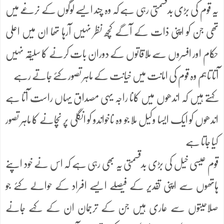
یہ قوم کی بڑی بدقسمتی رہی ہے کہ وہ چند ایسے لوگوں کے نرغے میں
تھی جن کو اپنی ذات کے آگے کچھ نظر نہیں آرہا تھا ان میں اعلی
حکام اور افسروں سے ملاقاتوں کے دوران بات کرنے کا سلیقہ نہیں
آتا تاہم وہ قوم کی امانت میں خیانت کے ماہر تصور کئے جاتے رہے
کہتے ہیں کہ اندھوں میں کانا راجہ یہی مصداق یہاں راست آتا ہے
اندھوں کو ایک ایسا وکیل ملا جو وہ ناخواندو کو انگلی پر نچانے کا ماہر تصور
کیا جاتا ہے
قوم عیسی خیل کی بڑی بدقسمتی یہ بھی رہی ہے کہ اس نے خود اپنے
ہاتھوں سے اپنی تقدیر کے فیصلے ایسے افراد کے حوالے کئے جو
صلاحیتوں سے عاری ہیں جن کے ترجمان ان کے کہے جانے