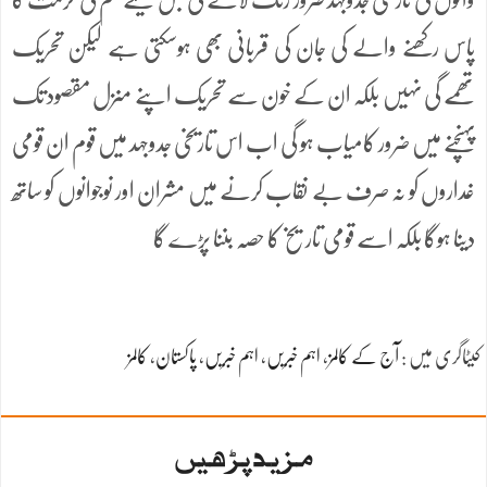
پاس رکھنے والے کی جان کی قربانی بھی ہوسکتی ہے لیکن تحریک
تھمے گی نہیں بلکہ ان کے خون سے تحریک اپنے منزل مقصود تک
پہنچنے میں ضرور کامیاب ہو گی اب اس تاریخی جدوجہد میں قوم ان قومی
غداروں کو نہ صرف بے نقاب کرنے میں مشران اور نوجوانوں کو ساتھ
دینا ہوگا بلکہ اسے قومی تاریخ کا حصہ بننا پڑے گا
کیٹاگری میں :
آج کے کالمز
،
اہم خبریں
،
اہم خبریں
،
پاکستان
،
کالمز
مزید پڑھیں