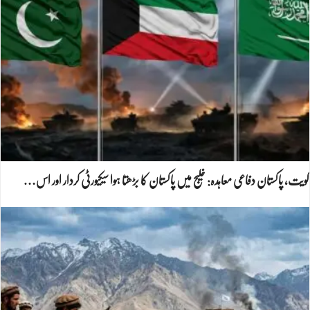
کویت، پاکستان دفاعی معاہدہ: خلیج میں پاکستان کا بڑھتا ہوا سیکیورٹی کردار اور اس…