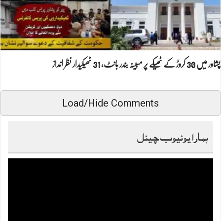
پشاور میں 30 کروڑ کے ٹھیکے پر مبینہ بندر بانٹ، 31 ٹھیکیدار نظر انداز
Load/Hide Comments
ہمارا یوٹیوب چینل