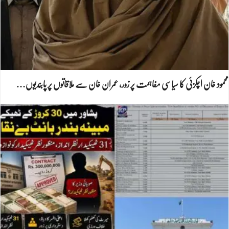
محمود خان اچکزئی کا سیاسی مفاہمت پر زور، عمران خان سے ملاقاتوں پر پابندیوں…