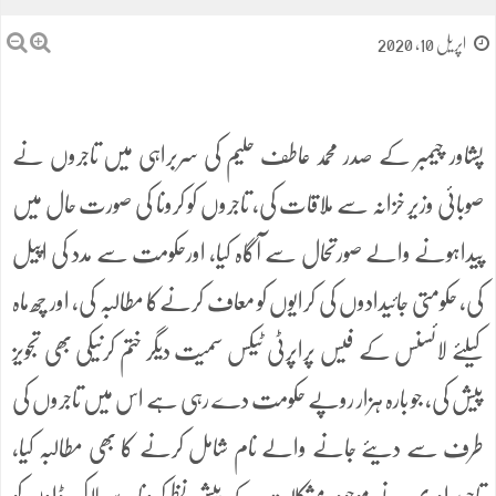
اپریل 10, 2020
پشاور چیمبر کے صدر محمد عاطف حلیم کی سربراہی میں تاجروں نے
صوبائی وزیر خزانہ سے ملاقات کی، تاجروں کو کرونا کی صورت حال میں
پیداہونے والے صورتحال سے آگاہ کیا، اورحکومت سے مدد کی اپیل
کی، حکومتی جائیدادوں کی کرایوں کو معاف کرنےکا مطالبہ کی، اور چھ ماہ
کیلئے لائسنس کے فیس پراپرٹی ٹیکس سمیت دیگر ختم کرنیکی بھی تجویز
پیش کی، جو بارہ ہزار روپے حکومت دے رہی ہے اس میں تاجروں کی
طرف سے دیئے جانے والے نام شامل کرنے کا بھی مطالبہ کیا،