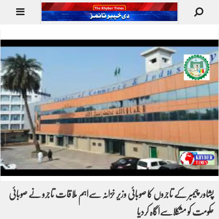
پشاور چیمبر کے تاجروں کا صوبائی وزیر خزانہ سےاہم ملاقات تاجرو نے صوبائی
حکومت کو مشکلاسےاگاہ کردیا