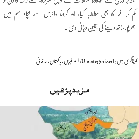
تاجربرادری نے موجودہ مشکلات کے پیش نظرکرونا سے لاک ڈاون کو
کم کرنے کا بھی مطالبہ کیا، اور کرونا وائرس سے بچاو مہم میں
بھرپورساتھ دینے کی یقین دہانی دی ۔
کیٹاگری میں :
Uncategorized
،
اہم خبریں
،
پاکستان
،
علاقائی
مزید پڑھیں