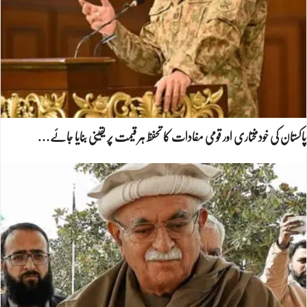
پاکستان کی خودمختاری اور قومی مفادات کا تحفظ ہر قیمت پر یقینی بنایا جائے…