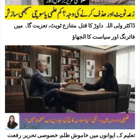
ڈاکٹر ولی اللہ داوڑ کا قتل: متنازع ٹویٹ، تعزیت گاہ میں
فائرنگ اور سیاست کا الجھاؤ
تعلیم کے ایوانوں میں خاموش ظلم: خصوصی تحریر: رفعت