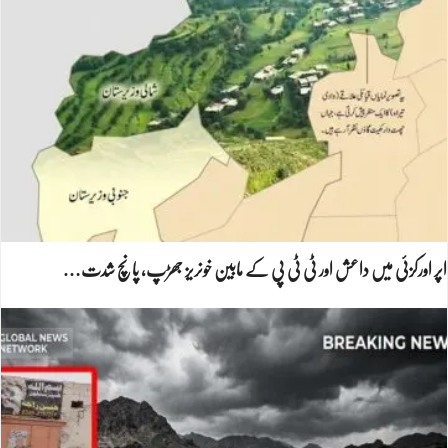
اپر اورکزئی میں داعش اور ٹی ٹی پی کے مابین خونریز جھڑپ، پانچ شدت…