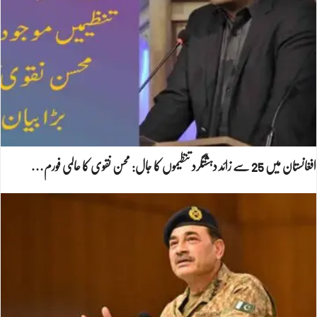
افغانستان میں 25 سے زائد دہشتگرد تنظیموں کا جال: محسن نقوی کا عالمی فورم…