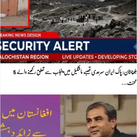
بلوچستان: پاک ایران سرحدی قصبے ماشکیل میں پنجاب سے تعلق رکھنے والے 5
محنت…