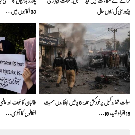
کرائے کے مکانات میں قید مستقبل: سوات ویٹرنری
یونیورسٹی کی زبوں حالی
33 اکائیوں میں…
سوات تھانہ کبل پر خودکش حملہ: 6 پولیس اہلکاروں سمیت
طالبان کا خوف اور عا
15 افراد شہید، 10…
افغانوں کا آخری…