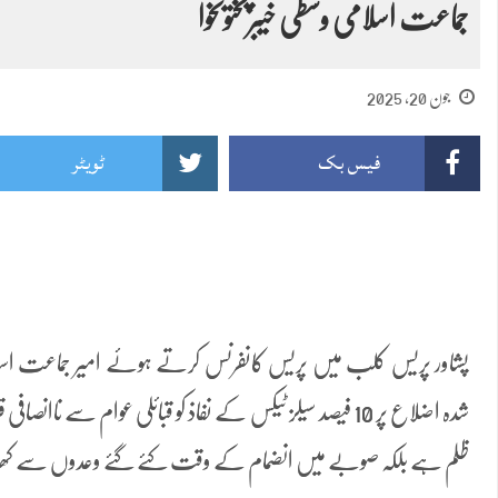
جماعت اسلامی وسطی خیبرپختونخوا
جون 20, 2025
فیس بک
ٹویٹر
پشاور پریس کلب میں پریس کانفرنس کرتے ہوئے امیر جماعت اسلامی
شدہ اضلاع پر 10 فیصد سیلز ٹیکس کے نفاذ کو قبائلی عوام سے ناان
ظلم ہے بلکہ صوبے میں انضمام کے وقت کئے گئے وعدوں سے کھ