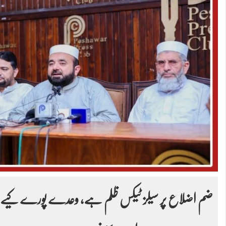
ضم اضلاع پر سیلز ٹیکس ظلم ہے، وعدے پورے کیے بغی