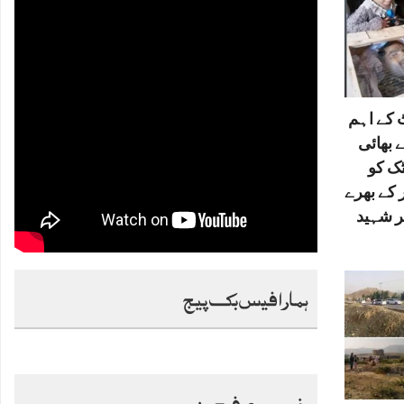
کے اہم
 بھائی
ٹک کو
 کے بھرے
ر شہید
ہمارا فیس بک پیج
خصوصی فیچرز