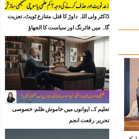
ڈاکٹر ولی اللہ داوڑ کا قتل: متنازع ٹویٹ، تعزیت
گاہ میں فائرنگ اور سیاست کا الجھاؤ
تعلیم کے ایوانوں میں خاموش ظلم: خصوصی
تحریر: رفعت انجم