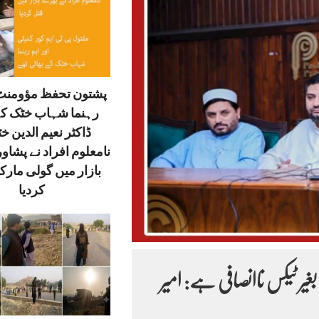
پشتون تحفظ مؤومنٹ 
رہنما شہاب خٹک کے
ڈاکٹر نعیم الدین خ
نامعلوم افراد نے پشاور
بازار میں گولی مارک
کردیا
ر ٹیکس ناانصافی ہے: امیر