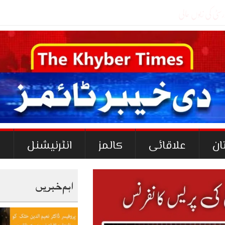
ان
علاقائی
کالمز
انٹرنیشنل
ک
اہم خبریں