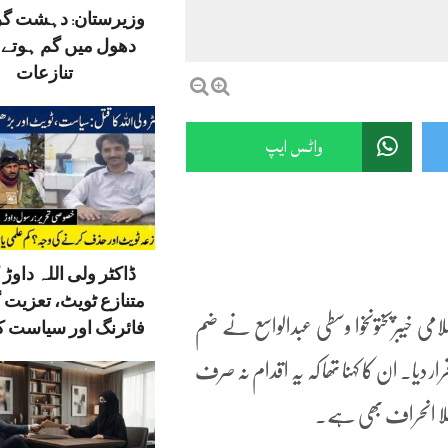
وزیرستان: دہشت گ
دھول میں گم ہوتے ق
تنازعات
واٹس ایپ
ڈاکٹر ولی اللہ داوڑ ک
متنازع ٹویٹ، تعزیت 
 خیبرپختونخوا وسطی عبدالواسع نے ضم
فائرنگ اور سیاست کا
صافی قرار دیا۔ ان کا کہنا تھا کہ یہ اقدام نہ صرف
لا انحراف بھی ہے۔