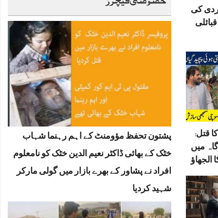
ردی کی
بائلی
ا قتل:
پشتون تحفظ مؤومنٹ کے اہم رہنما شہاب
گاہ میں
خٹک کے بھائی ڈاکٹر نعیم الدین خٹک کو نامعلوم
 الجھاؤ
افراد نے پشاور کے بھرے بازار میں گولی مارکر
شہید کردیا