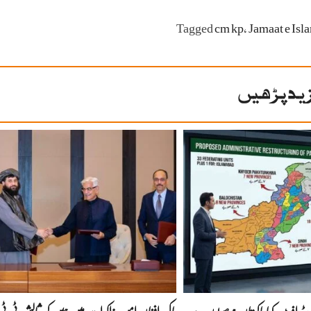
Tagged
cm kp
،
Jamaat e Isl
ید پڑھیں