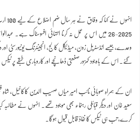
انہوں نے
2025-26 میں اس پر عمل نہ کرنا انتہائی افسوسناک ہے۔ عبدالو
وعدے، جیسے انڈسٹریل زون، میڈیکل کالج، انجینئرنگ یونیورسٹی او
گئے۔ اس کے باوجود کمزور صنعتی ڈھانچے اور کاروباری طبقے پر ٹیکس عا
ان کے ہمراہ صوبائی نائب امیر میاں صہیب الدین کاکاخیل، شاہ
سعید خان اور دیگر قبائلی رہنماء بھی موجود تھے۔ انہوں نے مطالبہ
کرے، تب ہی ٹیکس کا نفاذ قابل قبول ہوگا۔