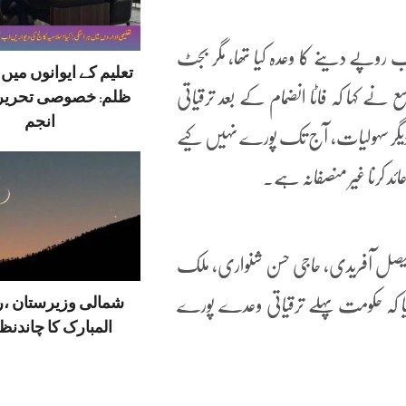
 کہا کہ وفاق نے ہر سال ضم اضلاع کے لیے 100 ارب روپے دینے کا وعدہ کیا تھا، مگر بجٹ
تعلیم کے ایوانوں می
اسع نے کہا کہ فاٹا انضمام کے بعد ترقیاتی
ظلم: خصوصی تحریر
انجم
ر دیگر سہولیات، آج تک پورے نہیں کیے
ئد کرنا غیر منصفانہ ہے۔
 فیصل آفریدی، حاجی حسن شنواری، ملک
شمالی وزیرستان ،
 کیا کہ حکومت پہلے ترقیاتی وعدے پورے
المبارک کا چاندنظر