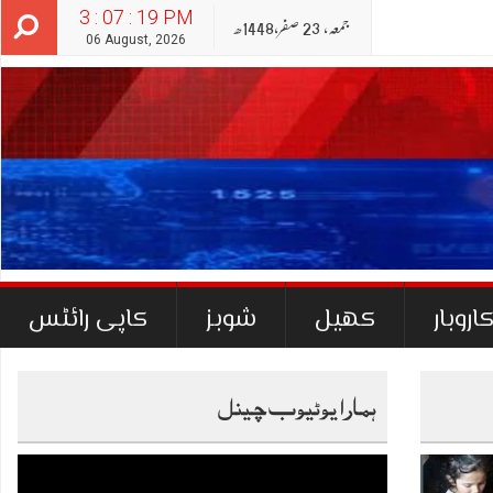
3 : 07 : 20 PM
جمعہ‬‮,
23
صفر‬,
1448ھ
06 August, 2026
اروبار
کھیل
شوبز
کاپی رائٹس
ہمارا یوٹیوب چینل