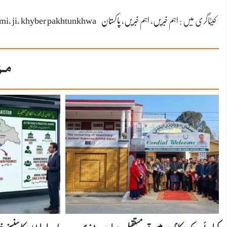
کیٹاگری میں :
اہم خبریں
،
اہم خبریں
،
پاکستان
khyber pakhtunkhwa
،
ji
،
ami
مز