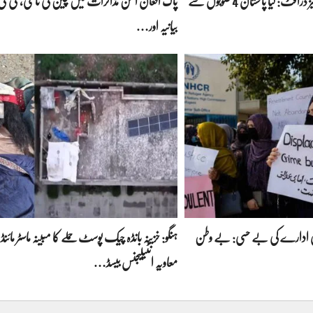
پاور راہداریوں کا سنسنی خیز ڈرافٹ: کیا پاکستان 4 صوبوں سے
پاک افغان امن مذاکرات میں چین کی ثالثی، ٹی ٹی 
بیانیہ اور…
لمی ادارے کی بے حسی: بے وطن
ہنگو: خزینہ بانڈہ چیک پوسٹ حملے کا مبینہ ماسٹر مائنڈ 
معاویہ انٹیلیجنس بیسڈ…