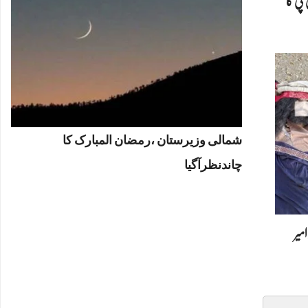
پی کا
شمالی وزیرستان ،رمضان المبارک کا
چاندنظرآگیا
امیر