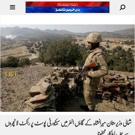
شمالی وزیرستان میرانشاہ کے گاؤں انغر میں سیکیورٹی پوسٹ پر راکٹ لانچروں
سے حملہ، اہلکار محفوظ