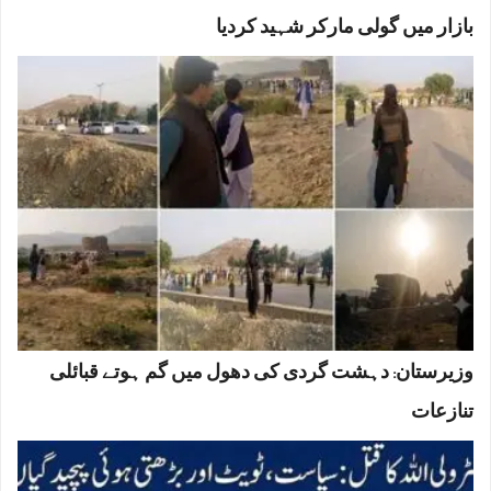
بازار میں گولی مارکر شہید کردیا
وزیرستان: دہشت گردی کی دھول میں گم ہوتے قبائلی
تنازعات