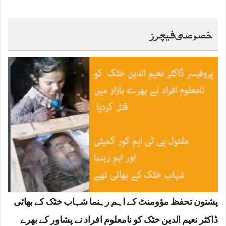
خصوصی فیچرز
پشتون تحفظ مؤومنٹ کے اہم رہنما شہاب خٹک کے بھائی
ڈاکٹر نعیم الدین خٹک کو نامعلوم افراد نے پشاور کے بھرے