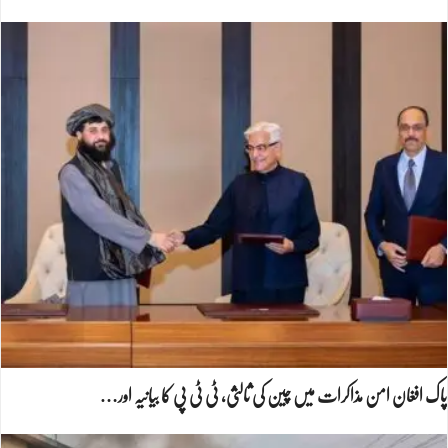
پاک افغان امن مذاکرات میں چین کی ثالثی، ٹی ٹی پی کا بیانیہ اور…