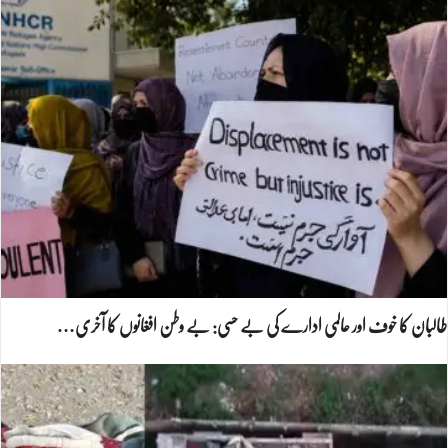
طالبان کا خوف اور عالمی ادارے کی بے حسی: بے وطن افغانوں کا آخری…