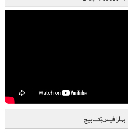
ہمارا فیس بک پیج