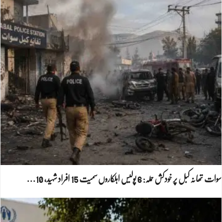
سوات تھانہ کبل پر خودکش حملہ: 6 پولیس اہلکاروں سمیت 15 افراد شہید، 10…