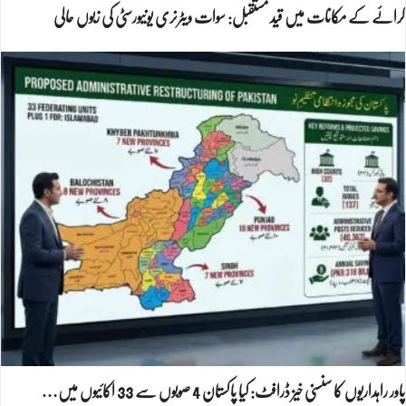
کرائے کے مکانات میں قید مستقبل: سوات ویٹرنری یونیورسٹی کی زبوں حالی
پاور راہداریوں کا سنسنی خیز ڈرافٹ: کیا پاکستان 4 صوبوں سے 33 اکائیوں میں…