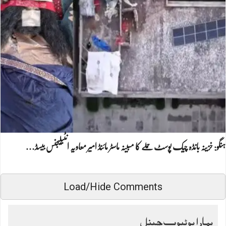
ہنگو: خزینہ بانڈہ چیک پوسٹ حملے کا مبینہ ماسٹر مائنڈ امیر معاویہ انٹیلیجنس بیسڈ…
Load/Hide Comments
ہمارا یوٹیوب چینل