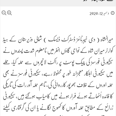
دسمبر 12, 2020
میرانشاہ ( دی خیبرٹائمز ڈسٹرکٹ ڈیسک ) شمالی وزیرستان کے ہیڈ
کوارٹر میران شاہ کے نواحی گاؤں انغر میں نامعلوم شدت پسندوں نے
سیکیورٹی فورسز کی چیک پوسٹ پر راکٹ لانچروں سے حملہ کیا، حملے
میں سیکیورٹی اہلکار معجزانہ طور پر محفوظ رہے، سیکیورٹی فورسز نے بھی
حملہ اوروں کے خلاف بھرپور کارروائی کی، تاہم حملہ آور رات کی تاریکی
کا فائدہ اُٹھاتے ہوئے فرار ہونے میں کامیاب ہوگئے ہیں، سیکیورٹی
زرائع کے مطابق حملہ آوروں کا کھوج لگانے یا ان کی گرفتاری کیلئے