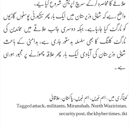
علاقےکا محاصرہ کرکے سرچ اپریشن شروع کیا یے،
واضح رہے کہ شمالی وزیرستان میں ایک بار پھر سیکیورٹی پوسٹوں گاڑیوں
کو ٹارگٹ کیا جارہاہے، جبکہ دوسری جانب علاقے میں عمائدین کی
ٹارگٹ کلنگ کا بھی سلسلہ بدستور جاری ہے، بدامنی کے باعث
شمالی وزیرستان کی آبادی ایک بار پھر علاقہ چھوڑنے پر مجبور ہورہی
ہے۔
کیٹاگری میں :
اہم خبریں
،
اہم خبریں
،
پاکستان
،
علاقائی
Tagged
attack
،
militants
،
Miranshah
،
North Waziristan
،
security post
،
the khyber times
،
tkt