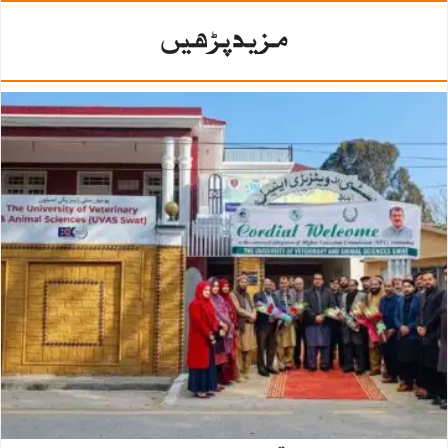
مزید پڑھیں