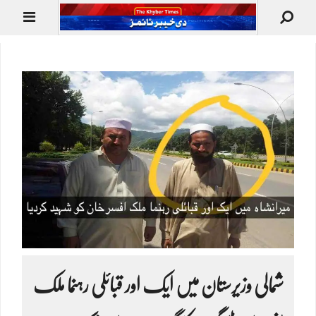
شمالی وزیرستان میں ایک اور قبائلی رہنما ملک