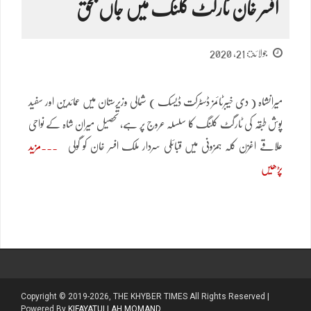
افسر خان ٹارگٹ کلنگ میں جاں بحق
جولائ 21, 2020
میرانشاہ ( دی خیبرٹائمز ڈسٹرکت ڈیسک ) شمالی وزیرستان میں عمائدین اور سفید
پوش طبقہ کی ٹارگٹ کلنگ کا سلسلہ عروج پر ہے، تحصیل میران شاہ کے نواحی
علاقے اغزن کلہ ہمزونی میں قبائلی سردار ملک افسر خان کو گولی
مزید
پڑھیں
Copyright © 2019-2026, THE KHYBER TIMES All Rights Reserved |
Powered By
KIFAYATULLAH MOMAND