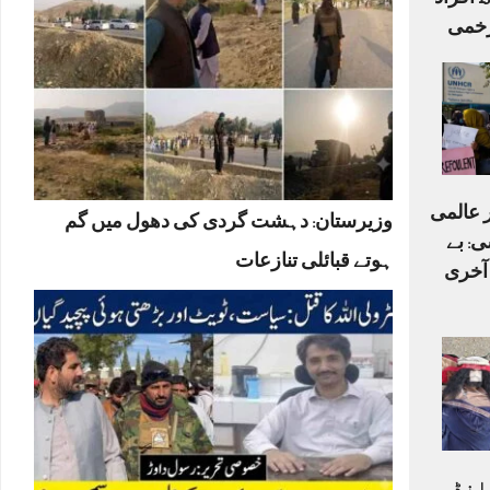
اہلکاروں سمیت 15 افراد
ر عالمی
وزیرستان: دہشت گردی کی دھول میں گم
ی: بے
ہوتے قبائلی تنازعات
 آخری