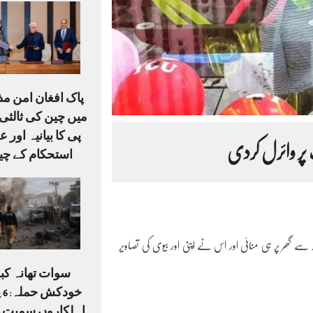
پاک افغان امن م
میں چین کی ثالثی،
پی کا بیانیہ اور ع
 پر وائرل کردی
استحکام کے چی
جہ سے گھر پر ہی منائی اور اس نے اپنی اور بیوی کی تصاویر
سوات تھانہ کبل
خو