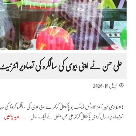
علی حسن نے اپنی بیوی کی سالگرہ کی تصاویر انٹرنیٹ
اپریل 19, 2020
لاہور(دی خیبر ٹائمز سپورٹس ڈیسک) پاکستانی کرکٹر نے اپنی بیوی کی سالگرہ کرونا کی و
انٹرنیٹ پر وائرل کردی پاکستانی کرکٹر علی حسن جنہوں نے ایک سال
مزید پڑھیں