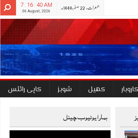
7 : 16 : 41 AM
جمعرات‬‮,
22
صفر‬,
1448ھ
06 August, 2026
اروبار
کھیل
شوبز
کاپی رائٹس
ز
ہمارا یوٹیوب چینل