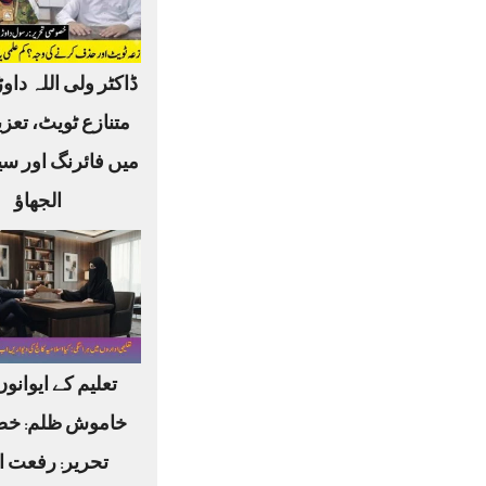
ڈاکٹر ولی اللہ داوڑ
متنازع ٹویٹ، تعز
میں فائرنگ اور س
الجھاؤ
تعلیم کے ایوانو
خاموش ظلم: خ
تحریر: رفعت ا