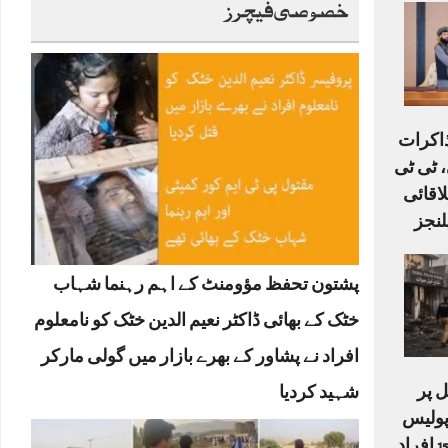
خصوصی فیچرز
ذاکرات
 ٹی ٹی
لاقائی
لنجز
پشتون تحفظ مؤومنٹ کے اہم رہنما شہاب
خٹک کے بھائی ڈاکٹر نعیم الدین خٹک کو نامعلوم
افراد نے پشاور کے بھرے بازار میں گولی مارکر
 پر
شہید کردیا
دکش حملہ: 6 پولیس