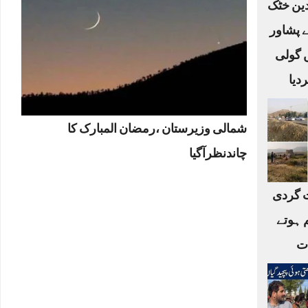
لدین خٹک
ے پشاور
ں گولی
دیا
شمالی وزیرستان ،رمضان المبارک کا
چاندنظرآگیا
 گردی
 ہوتے
ات