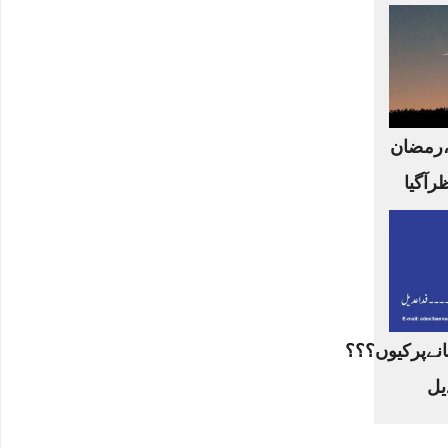
،رمضان
ظرآگیا
نےپرکیوں؟؟؟
یل