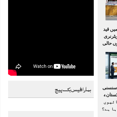
یں قید
ٹرنری
ں حالی
ہمارا فیس بک پیج
ا سنسنی
خیز ڈرافٹ: کیا پاکستان 4
ے 33 اکائیوں
ہا ہے؟