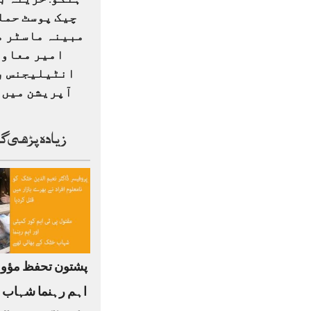
ہنگو: خزینہ ب
چیک پوسٹ حمل
مبینہ ماسٹر م
امیر معاو
انٹیلیجنس ب
آپریشن میں ہ
زیادہ پڑھی گ
پشتون تحفظ مؤو
اہم رہنما شہاب 