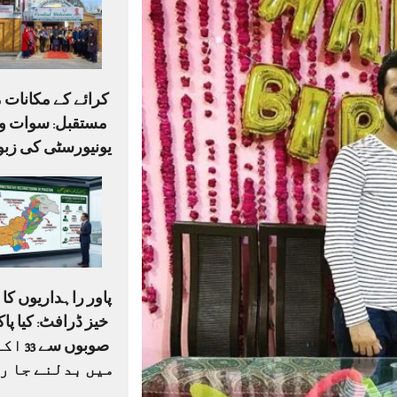
کرائے کے مکانات م
مستقبل: سوات وی
یونیورسٹی کی زبو
پاور راہداریوں ک
صوبوں س
میں بدلنے جا ر