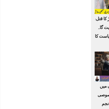
 کا قتل:
یت گاہ
یاست کا
ں میں
صوصی
نجم