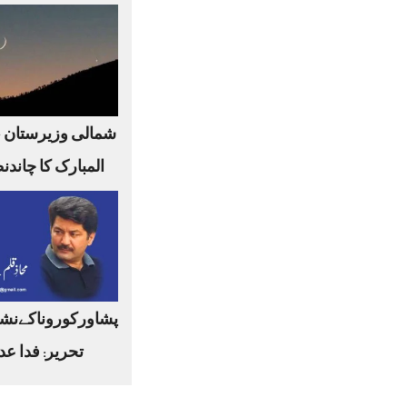
شمالی وزیرستان 
المبارک کا چاندن
پشاورکوروناکےنشا
تحریر: فدا عد