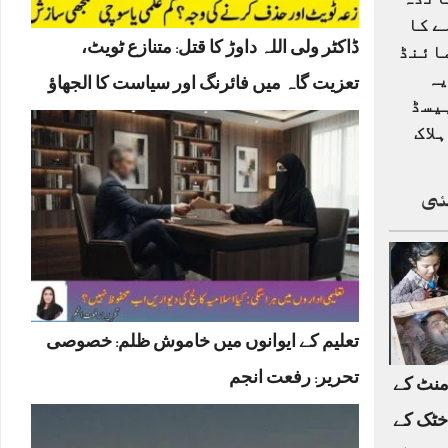
انڈہ
ے کا
ڈاکٹر ولی اللہ داوڑ کا قتل: متنازع ٹویٹ،
ائنڈ
یہ
تعزیت گاہ میں فائرنگ اور سیاست کا الجھاؤ
یسڈ
لاک
ئی
تعلیم کے ایوانوں میں خاموش ظلم: خصوصی
تحریر: رفعت انجم
منٹ کے
خٹک کے