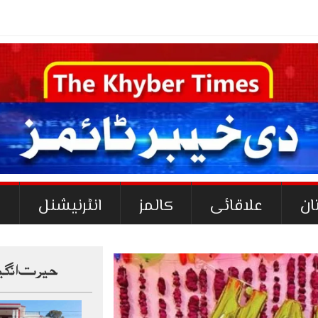
-
ان
علاقائی
کالمز
انٹرنیشنل
ک
حیرت انگی