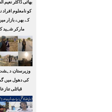
بھائی ڈاکٹر نعیم ا
کو نامعلوم افراد ن
کے بھرے بازار می
مارکر شہید کر
وزیرستان: دہشت
کی دھول میں گم
قبائلی تنازع