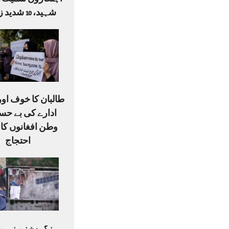
شہید، 10 شدید زخمی
طالبان کا خوف او
ادارے کی بے حس
وطن افغانوں کا
احتجاج