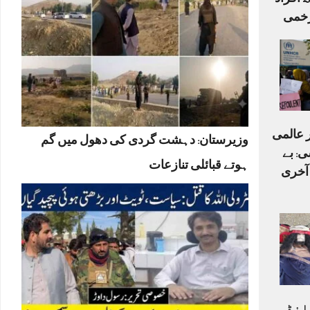
اہلکاروں سمیت 15 افراد
ر عالمی
وزیرستان: دہشت گردی کی دھول میں گم
ی: بے
ہوتے قبائلی تنازعات
 آخری