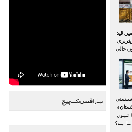
یں قید
ٹرنری
ں حالی
ہمارا فیس بک پیج
ا سنسنی
خیز ڈرافٹ: کیا پاکستان 4
ے 33 اکائیوں
ہا ہے؟