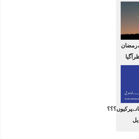
،رمضان
ظرآگیا
نےپرکیوں؟؟؟
یل