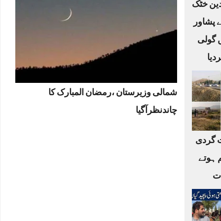
لدین خٹک
ے پشاور
ں گولی
دیا
شمالی وزیرستان ،رمضان المبارک کا
چاندنظرآگیا
 گردی
 ہوتے
ات