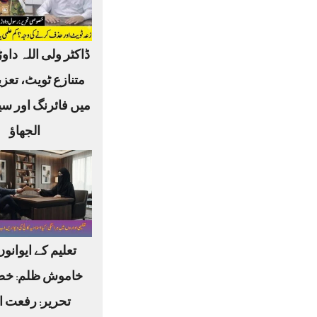
ڈاکٹر ولی اللہ داوڑ
متنازع ٹویٹ، تعز
میں فائرنگ اور س
الجھاؤ
تعلیم کے ایوانو
خاموش ظلم: خ
تحریر: رفعت ا