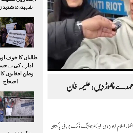
شہید، 10 شدید زخمی
طالبان کا خوف او
ادارے کی بے حس
وطن افغانوں کا
احتجاج
ے عہدے چھوڑ دیں: علیمہ خان
ہار اسلام اباد (دی خیبرٹائمزمینٹرنگ ڈٰسک) بانی پاکستان