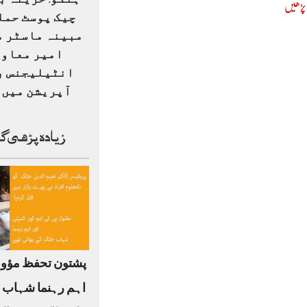
ہنگو: خزینہ ب
 پڑھیں
چیک پوسٹ حمل
مبینہ ماسٹر م
امیر معاو
انٹیلیجنس ب
آپریشن میں ہ
زیادہ پڑھی گ
پشتون تحفظ مؤو
اہم رہنما شہاب 