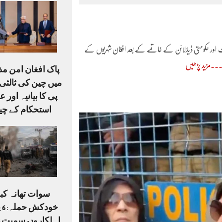
 اور حکومتی ڈیڈلائن کے خاتمے کے بعد افغان شہریوں کے
مزید پڑھیں
پاک افغان امن م
میں چین کی ثالثی،
پی کا بیانیہ اور ع
استحکام کے چی
سوات تھانہ کبل
خو