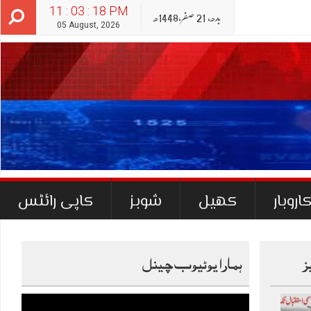
11 : 03 : 19 PM
بدھ‬‮,
21
صفر‬,
1448ھ
05 August, 2026
اروبار
کھیل
شوبز
کاپی رائٹس
ز
ہمارا یوٹیوب چینل