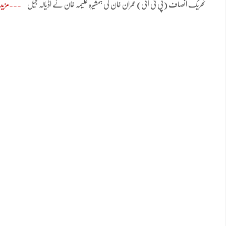
تحریک انصاف (پی ٹی آئی) عمران خان کی ہمشیرہ علیمہ خان نے اڈیالہ جیل
مزید