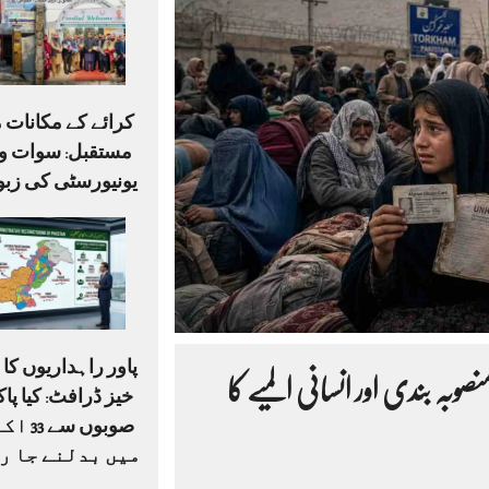
کرائے کے مکانات م
مستقبل: سوات وی
یونیورسٹی کی زبو
پاور راہداریوں ک
صوبہ بندی اور انسانی المیے کا
صوبوں س
میں بدلنے جا ر