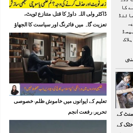
انڈہ
ے کا
ڈاکٹر ولی اللہ داوڑ کا قتل: متنازع ٹویٹ،
ائنڈ
یہ
تعزیت گاہ میں فائرنگ اور سیاست کا الجھاؤ
یسڈ
لاک
ئی
تعلیم کے ایوانوں میں خاموش ظلم: خصوصی
تحریر: رفعت انجم
منٹ کے
خٹک کے