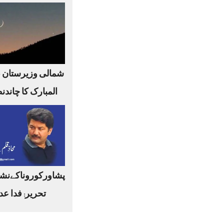
شمالی وزیرستان 
المبارک کا چاندن
پشاورکوروناکےنشا
تحریر: فدا عد