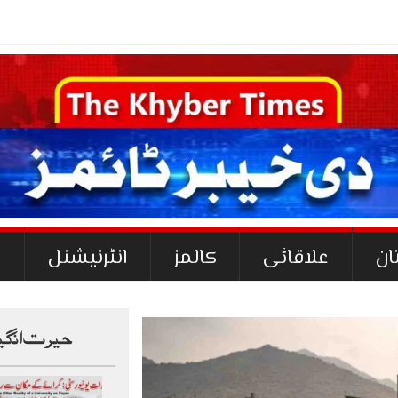
_
ان
علاقائی
کالمز
انٹرنیشنل
ک
حیرت انگی