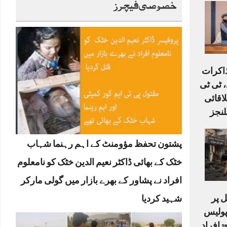
خصوصی فیچرز
ذاکرات
 ٹی ٹی
لاقائی
لنجز
پشتون تحفظ مؤومنٹ کے اہم رہنما شہاب
خٹک کے بھائی ڈاکٹر نعیم الدین خٹک کو نامعلوم
افراد نے پشاور کے بھرے بازار میں گولی مارکر
 پر
شہید کردیا
دکش حملہ: 6 پولیس