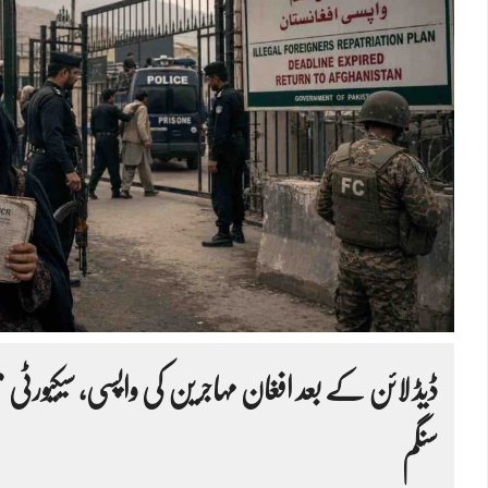
ڈیڈ لائن کے بعد افغان مہاجرین کی واپسی، سیکیورٹی من
سنگم