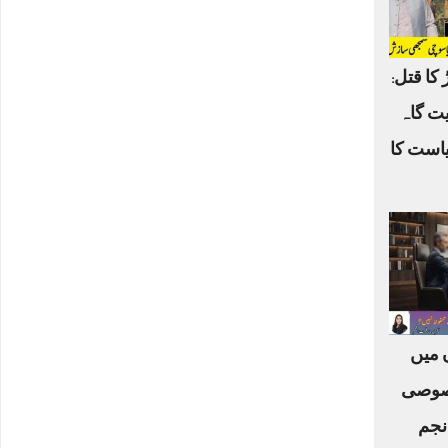
 کا قتل:
یت گاہ
یاست کا
ں میں
صوصی
نجم