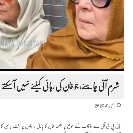
شرم آنی چاہئے، جو خان کی رہائی کیلئے نہیں آ سکت
مئی 6, 2026
بانی پی ٹی آئی سے ملاقات کے موقع پر علیمہ خان کا پارٹی رہنماؤں پر سخت برہمی کا اظ