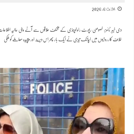
جولائ 6, 2026
دی خیبر ٹائمز: خصوصی رپورٹ راولپنڈی کے مختلف علاقوں سے آنے والی حالیہ اطلاعات
خلاف کارروائیوں میں اچانک تیزی نے ایک بار پھر اس دیرینہ اور پیچیدہ معاملے کو ملکی