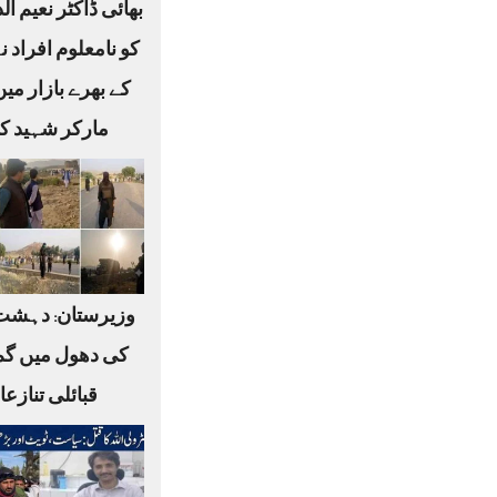
بھائی ڈاکٹر نعیم ا
کو نامعلوم افراد ن
کے بھرے بازار می
مارکر شہید کر
وزیرستان: دہشت
کی دھول میں گم
قبائلی تنازع