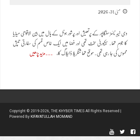
مئی 31, 2026
دی خیبر ٹائمز سنگاپور کے پرتعیش اور پُرشور ہوٹل کے ہال میں بین الاقوامی میڈیا
کا ہجوم تھا۔ سیکیورٹی سخت تھی اور فضا میں ایک خاص قسم کی سفارتی تپش
محسوس کی جا رہی تھی۔ موقع تھا شنگریلا ڈائیلاگ کا،
مزید پڑھیں
Copyright © 2019-2026, THE KHYBER TIMES All Rights Reserved |
Powered By
KIFAYATULLAH MOMAND