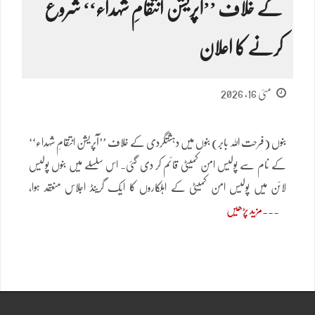
کے خلاف ’’آپریشن انتقامِ شہداء‘‘ شروع
کرنے کا اعلان
مئی 16, 2026
بنوں (فرحت اللہ بابر) بنوں میں دہشتگردی کے خلاف ’’آپریشن انتقامِ شہداء‘‘
کے نام سے پولیس امن کمیٹی قائم کر دی گئی۔ اس سلسلے میں بنوں پولیس
لائن میں پولیس امن کمیٹی کے اہلکاروں کا ایک گرینڈ اجلاس منعقد ہوا،
مزید پڑھیں