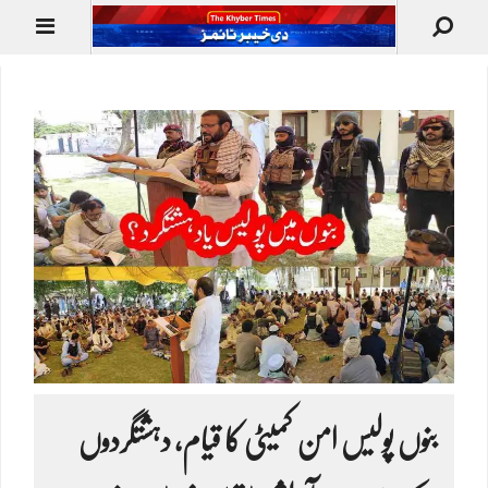
بنوں پولیس امن کمیٹی کا قیام، دہشتگردوں