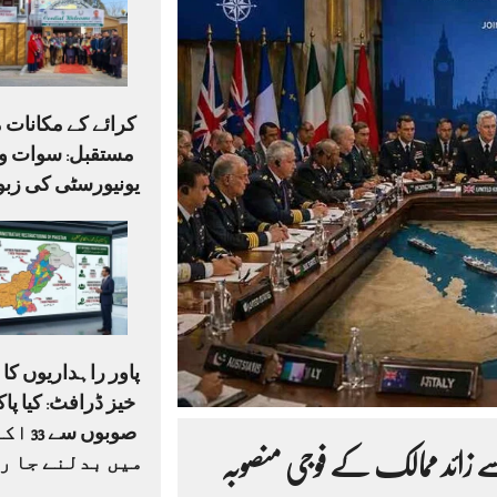
کرائے کے مکانات م
مستقبل: سوات وی
یونیورسٹی کی زبو
پاور راہداریوں ک
صوبوں س
یں آبنائے ہرمز پر اہم کانفرنس آج، 30 سے زائد ممالک کے فوجی منصوبہ
میں بدلنے جا ر