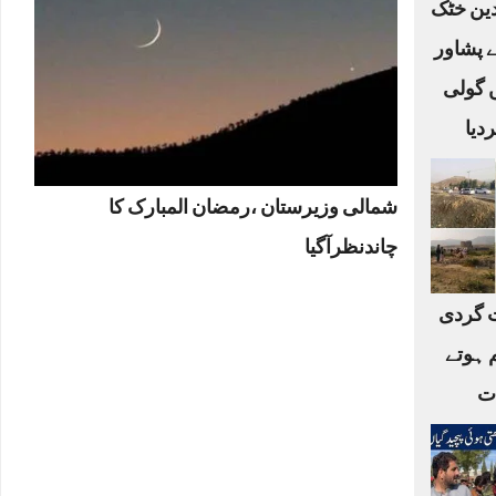
لدین خٹک
ے پشاور
ں گولی
دیا
شمالی وزیرستان ،رمضان المبارک کا
چاندنظرآگیا
 گردی
 ہوتے
ات