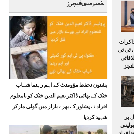
خصوصی فیچرز
ذاکرات
 ٹی ٹی
لاقائی
لنجز
پشتون تحفظ مؤومنٹ کے اہم رہنما شہاب
خٹک کے بھائی ڈاکٹر نعیم الدین خٹک کو نامعلوم
افراد نے پشاور کے بھرے بازار میں گولی مارکر
 پر
شہید کردیا
دکش حملہ: 6 پولیس