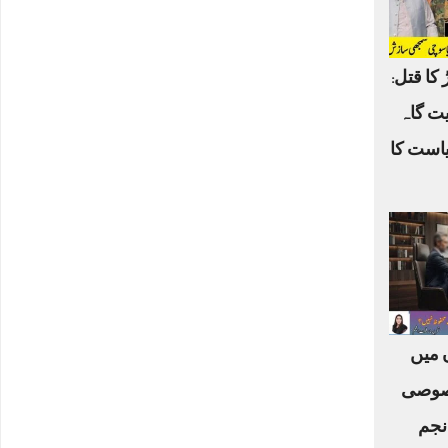
 کا قتل:
یت گاہ
یاست کا
ں میں
صوصی
نجم