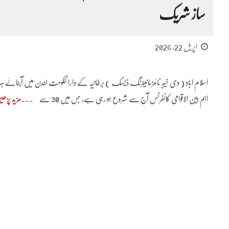
ساز شریک
اپریل 22, 2026
اسلام اباد ( دی خیبر ٹائمز مانیٹرنگ ڈیسک ) برطانیہ کے دارالحکومت لندن میں آبنائے 
اہم بین الاقوامی کانفرنس آج سے شروع ہو رہی ہے، جس میں 30 سے
مزید پڑھی