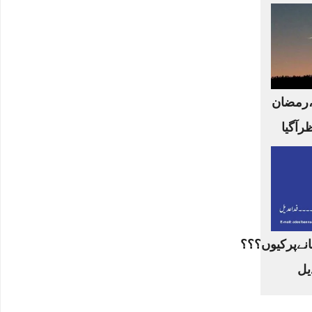
،رمضان
ظرآگیا
نےپرکیوں؟؟؟
یل