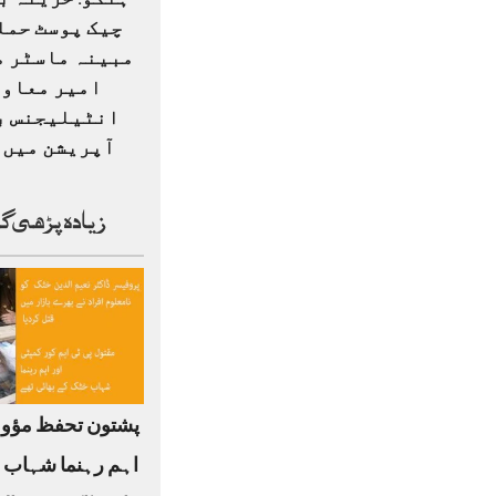
ہنگو: خزینہ ب
چیک پوسٹ حمل
مبینہ ماسٹر م
امیر معاو
انٹیلیجنس ب
آپریشن میں ہ
زیادہ پڑھی گ
پشتون تحفظ مؤو
اہم رہنما شہاب 