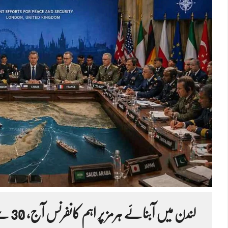
لندن م