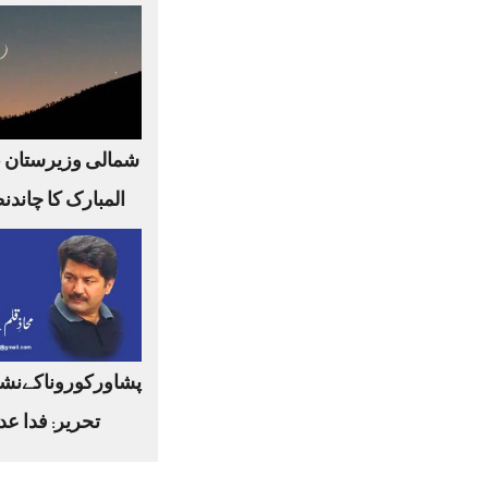
شمالی وزیرستان 
المبارک کا چاندن
پشاورکوروناکےنشا
تحریر: فدا عد