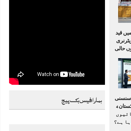
یں قید
ٹرنری
ں حالی
ہمارا فیس بک پیج
ا سنسنی
خیز ڈرافٹ: کیا پاکستان 4
ے 33 اکائیوں
ہا ہے؟