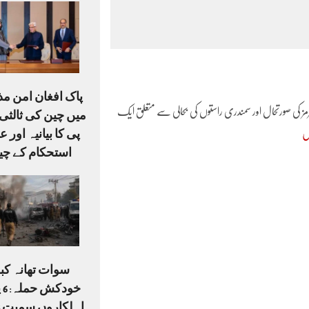
پاک افغان امن م
ہرمز کی صورتحال اور سمندری راستوں کی بحالی سے متعلق ایک
میں چین کی ثالثی،
پی کا بیانیہ اور ع
ں
استحکام کے چی
سوات تھانہ کبل
خو