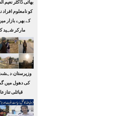
بھائی ڈاکٹر نعیم ا
کو نامعلوم افراد ن
کے بھرے بازار می
مارکر شہید کر
وزیرستان: دہشت
کی دھول میں گم
قبائلی تنازع