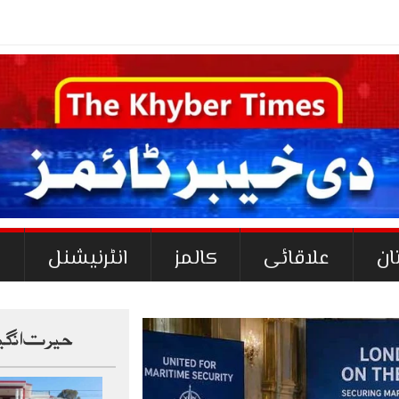
ان
علاقائی
کالمز
انٹرنیشنل
ک
حیرت انگی