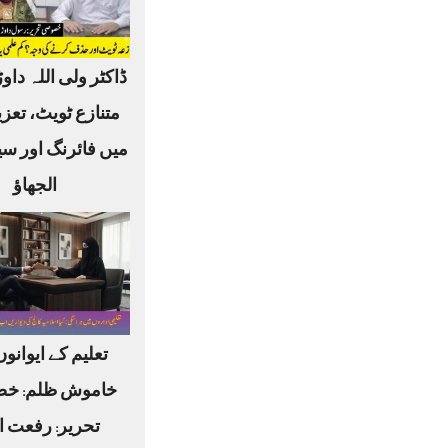
ڈاکٹر ولی اللہ داوڑ
متنازع ٹویٹ، تعز
میں فائرنگ اور س
الجھاؤ
تعلیم کے ایوانو
خاموش ظلم: خ
تحریر: رفعت ا