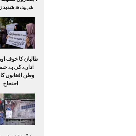
شہید، 10 شدید زخمی
طالبان کا خوف او
ادارے کی بے حس
وطن افغانوں کا
احتجاج