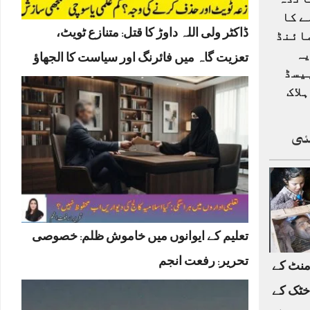
انڈہ
ے کا
ڈاکٹر ولی اللہ داوڑ کا قتل: متنازع ٹویٹ،
ائنڈ
یہ
تعزیت گاہ میں فائرنگ اور سیاست کا الجھاؤ
یسڈ
لاک
ئی
تعلیم کے ایوانوں میں خاموش ظلم: خصوصی
تحریر: رفعت انجم
منٹ کے
خٹک کے