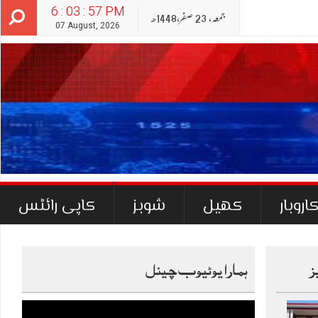
6 : 03 : 59 PM
جمعہ‬‮,
23
صفر‬,
1448ھ
07 August, 2026
اروبار
کھیل
شوبز
کاپی رائٹس
ز
ہمارا یوٹیوب چینل