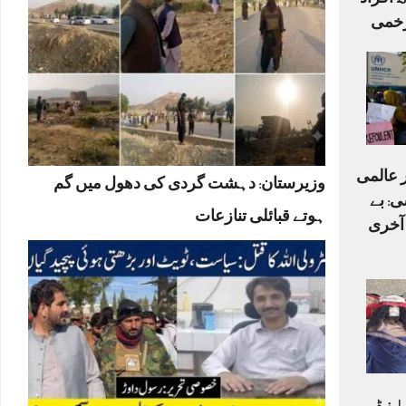
اہلکاروں سمیت 15 افراد
ر عالمی
وزیرستان: دہشت گردی کی دھول میں گم
ی: بے
ہوتے قبائلی تنازعات
 آخری