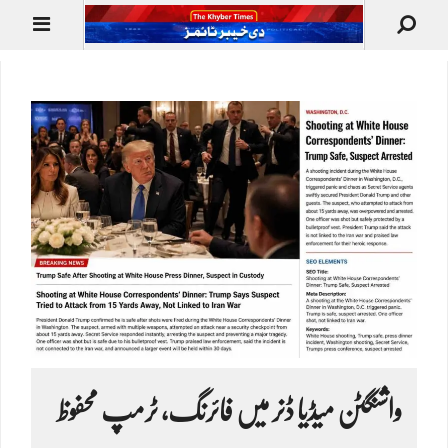
واشنگٹن میڈیا ڈنر میں فائرنگ، ٹرمپ محفوظ