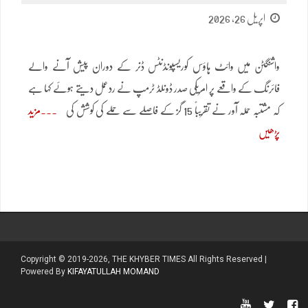
اپریل 26, 2026
واشنگٹن میں وائٹ ہاؤس کوریسپونڈنٹس ڈنر کے دوران پیش آنے والے
فائرنگ کے واقعے پر امریکی صدر ڈونلڈ ٹرمپ نے ردعمل دیتے ہوئے کہا ہے
کہ مشتبہ حملہ آور نے تقریباً 15 گز کے فاصلے سے حملے کی کوشش کی
مزید
پڑھیں
Copyright © 2019-2026, THE KHYBER TIMES All Rights Reserved |
Powered By
KIFAYATULLAH MOMAND