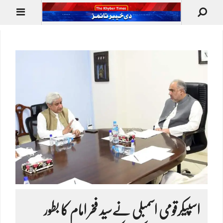
اسپیکرقومی اسمبلی نےسید فخر امام کا بطور