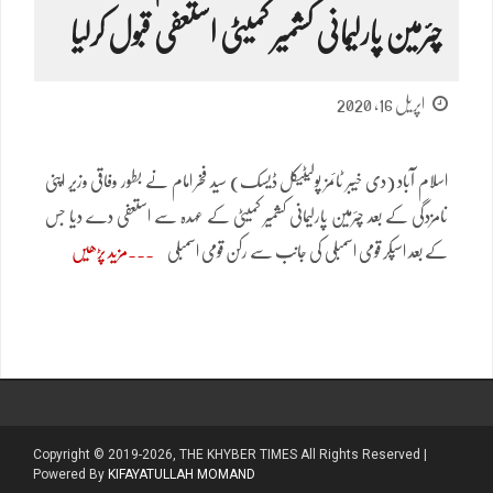
چئرمین پارلیمانی کشمیر کمیٹی استعفی قبول کرلیا
اپریل 16, 2020
اسلام آباد (دی خیبر ٹائمز پولیٹیکل ڈیسک) سید فخر امام نے بطور وفاقی وزیر اپنی
نامزدگی کے بعد چئرمین پارلیمانی کشمیر کمیٹی کے عہدہ سے استعفی دے دیا جس
کے بعد اسپکر قومی اسمبلی کی جانب سے رکن قومی اسمبلی
مزید پڑھیں
Copyright © 2019-2026, THE KHYBER TIMES All Rights Reserved |
Powered By
KIFAYATULLAH MOMAND