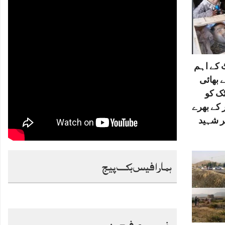
کے اہم
 بھائی
ٹک کو
 کے بھرے
ر شہید
ہمارا فیس بک پیج
خصوصی فیچرز