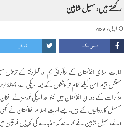
رکھتے ہیں، سہیل شاہین
اپریل 7, 2020
فیس بک
ٹویٹر
امارت اسلامی افغانستان کے مزاکراتی ٹیم اور قطر دفتر کے ترجمان 
مستقل قیام امن کیلئے تمام تر کوششوں کے بعد امریکی صدر ڈونلڈ ٹ
مزاکرات کے دوران افغانستان میں نیٹو اور امریکی فورسز نے افغان
مسلسل کارروائیاں کئے ہیں، جسے امرت اسلاام افغانستان نے کبھی بھ
دئے، سہیل شاہین نے کہا ہے کہ معاہدے کی کاپیاں فریقین میں 