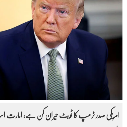
امریکی صدر ٹرمپ کا ٹویٹ حیران کن ہے، امارت اسلام