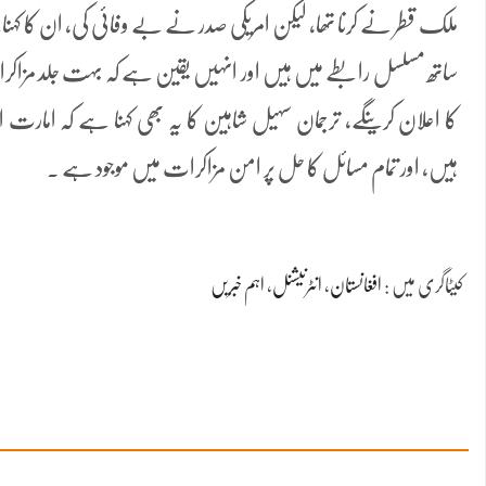
ملک قطر نے کرنا تھا، لیکن امریکی صدر نے بے وفائی کی، ان کا کہناہ
ساتھ مسلسل رابطے میں ہیں اور انہیں یقین ہے کہ بہت جلد مزاک
کا اعلان کرینگے، ترجمان سہیل شاہین کا یہ بھی کہنا ہے کہ امارت ا
ہیں، اور تمام مسائل کا حل پر امن مزاکرات میں موجود ہے ۔
کیٹاگری میں :
افغانستان
،
انٹرنیشنل
،
اہم خبریں