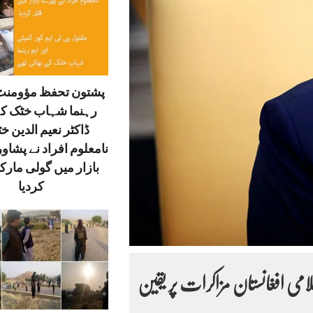
پشتون تحفظ مؤومنٹ 
رہنما شہاب خٹک کے
ڈاکٹر نعیم الدین خ
نامعلوم افراد نے پشاور
بازار میں گولی مارک
کردیا
ی افغانستان مزاکرات پر یقین