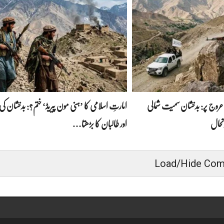
عروج پر: بدخشان سمیت شمالی
امارتِ اسلامی کا ’ہنی مون پیریڈ‘ ختم؟: بدخشان کی
تحال
اور طالبان کا بڑھتا…
Load/Hide Co