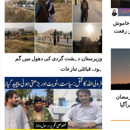
ں خاموش
: رفعت
وزیرستان: دہشت گردی کی دھول میں گم
ہوتے قبائلی تنازعات
رمضان
آگیا