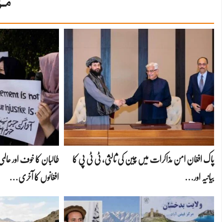
مز
پاک افغان امن مذاکرات میں چین کی ثالثی، ٹی ٹی پی کا
طالبان کا خوف اور عا
بیانیہ اور…
افغانوں کا آخری…