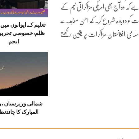
ے کہ وہ آج بھی امریکی مزاکراتی ٹیم کے
رات کو دوبارہ شروع کرکے امن معاہدے
تعلیم کے ایوانوں می
ظلم: خصوصی تحریر
سلامی افغانستان مزاکرات پر یقین رکھتے
انجم
شمالی وزیرستان ،
المبارک کا چاندنظر