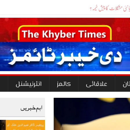
ان
علاقائی
کالمز
انٹرنیشنل
ک
اہم خبریں