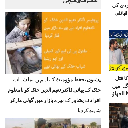
ردی کی
بائلی
ا قتل:
پشتون تحفظ مؤومنٹ کے اہم رہنما شہاب
گاہ میں
خٹک کے بھائی ڈاکٹر نعیم الدین خٹک کو نامعلوم
 الجھاؤ
افراد نے پشاور کے بھرے بازار میں گولی مارکر
شہید کردیا