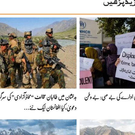
ید پڑھیں
لمی ادارے کی بے حسی: بے وطن
بدخشان میں طالبان مخالف “محاذِ آزادی” کی سرگر
دعویٰ، کیا افغانستان ایک نئے…