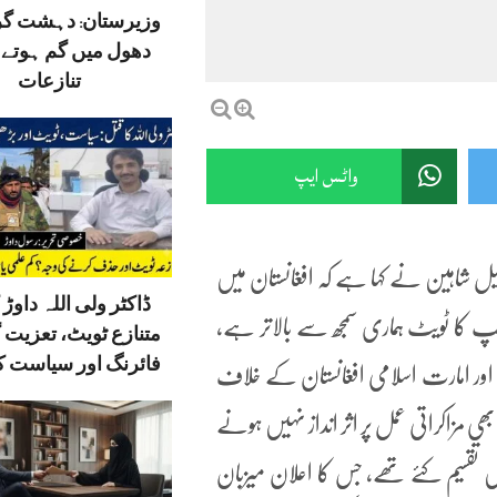
وزیرستان: دہشت گ
دھول میں گم ہوتے ق
تنازعات
واٹس ایپ
سہیل شاہین نے کہا ہے کہ افغانستان میں
ڈاکٹر ولی اللہ داوڑ ک
رمپ کا ٹویٹ ہماری سمجھ سے بالاتر ہے،
متنازع ٹویٹ، تعزیت 
فائرنگ اور سیاست کا
 اور امارت اسلامی افغانستان کے خلاف
ی مزاکراتی عمل پر اثر انداز نہیں ہونے
تقسیم کئے تھے، جس کا اعلان میزبان