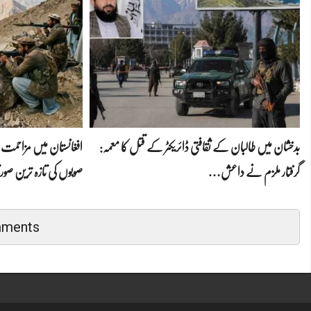
بدخشان میں طالبان کے ثقافتی ڈائریکٹر کے قتل کا معمہ:
افغانستان میں مزاحمت 
گرفتار ملزم نے داعش…
صوبوں کی تازہ ترین صور
mments