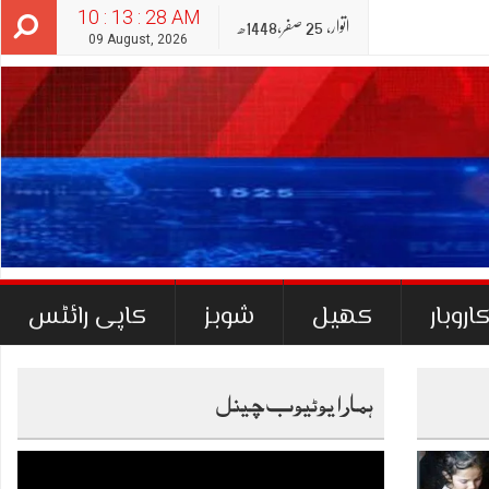
10 : 13 : 29 AM
اتوار‬‮,
25
صفر‬,
1448ھ
09 August, 2026
اروبار
کھیل
شوبز
کاپی رائٹس
ہمارا یوٹیوب چینل