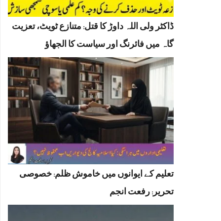
ڈاکٹر ولی اللہ داوڑ کا قتل: متنازع ٹویٹ، تعزیت
گاہ میں فائرنگ اور سیاست کا الجھاؤ
تعلیم کے ایوانوں میں خاموش ظلم: خصوصی
تحریر: رفعت انجم