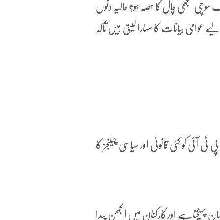
سوچی سمجھی چال کا حصہ ہو؟ حالیہ دنوں
ے عوامی بیانات کا سہارا لیتی ہیں تاکہ
آئی کو کئی قانونی اور سیاسی چیلنجز کا
ن پہنچتا ہے اور کارکنان میں الجھن پیدا