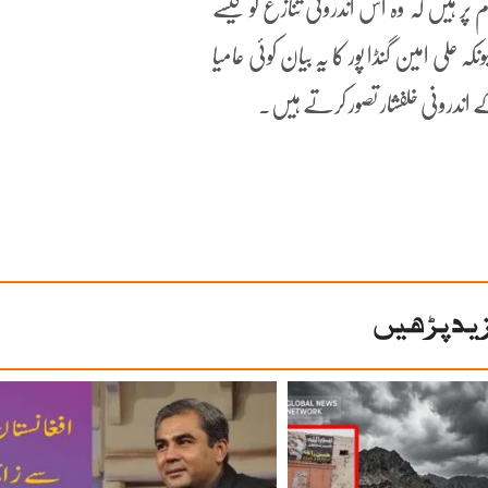
 ہیں کہ وہ اس اندرونی تنازع کو کیسے
 علی امین گنڈا پور کا یہ بیان کوئی عامیا
کے اندرونی خلفشار تصور کرتے ہیں۔
ید پڑھیں