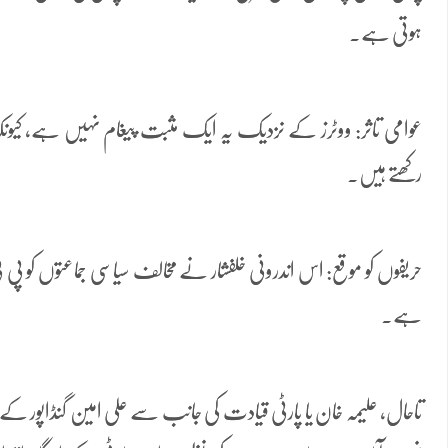
ہوتی ہے۔
عوامی تاثر: ووٹرز کے نزدیک یہ ایک مثبت پیغام نہیں ہے، کیونکہ و
رکھتے ہیں۔
حریفوں کو موقع: اس اندرونی خلفشار نے مخالف سیاسی جماعتوں کو پی ٹی آ
ہے۔
تاحال، علیمہ خان یا پارٹی قیادت کی جانب سے علی امین گنڈاپور کے ب