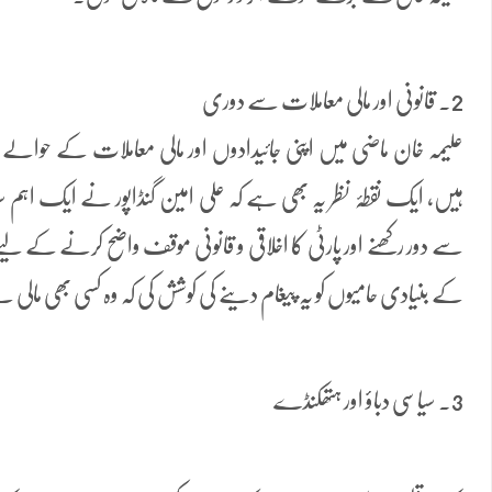
2. قانونی اور مالی معاملات سے دوری
علیمہ خان ماضی میں اپنی جائیدادوں اور مالی معاملات کے حوالے س
ہیں، ایک نقطۂ نظر یہ بھی ہے کہ علی امین گنڈاپور نے ایک اہم سیا
سے دور رکھنے اور پارٹی کا اخلاقی و قانونی موقف واضح کرنے کے لی
کے بنیادی حامیوں کو یہ پیغام دینے کی کوشش کی کہ وہ کسی بھی مالی
3. سیاسی دباؤ اور ہتھکنڈے