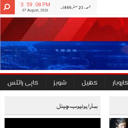
3 : 59 : 10 PM
جمعہ‬‮,
23
صفر‬,
1448ھ
07 August, 2026
اروبار
کھیل
شوبز
کاپی رائٹس
ہمارا یوٹیوب چینل