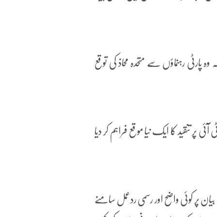
ہ پارٹی رہنماؤں سے متحدہ محاذ کی توقع
ئی پر تنقید کا ایک نیا موقع فراہم کر دیا
یان پر کوئی واضح اور رسمی ردعمل سامنے