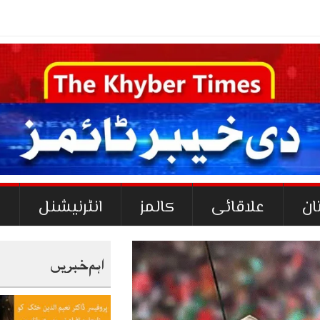
ان
علاقائی
کالمز
انٹرنیشنل
ک
اہم خبریں