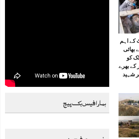
کے اہم
 بھائی
ٹک کو
 کے بھرے
ر شہید
ہمارا فیس بک پیج
خصوصی فیچرز