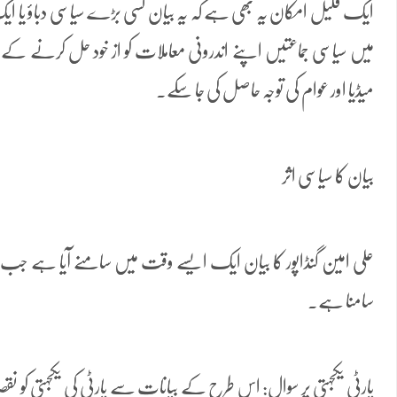
ایک قلیل امکان یہ بھی ہے کہ یہ بیان کسی بڑے سیاسی دباؤ یا ایک 
میں سیاسی جماعتیں اپنے اندرونی معاملات کو از خود حل کرنے کے لی
میڈیا اور عوام کی توجہ حاصل کی جا سکے۔
بیان کا سیاسی اثر
علی امین گنڈاپور کا بیان ایک ایسے وقت میں سامنے آیا ہے جب پی ٹی 
سامنا ہے۔
پارٹی یکجہتی پر سوال: اس طرح کے بیانات سے پارٹی کی یکجہتی کو نقصا