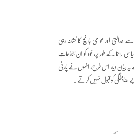
ے عدالتی اور عوامی جانچ کا نشانہ رہی
سی رہنما کے طور پر، خود کو ان تنازعات
ے یہ بیان دیا، اس طرح، انہوں نے پارٹی
 بے ضابطگی کو قبول نہیں کرتے۔