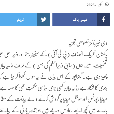
اکتوبر 1, 2025
فیس بک
ٹویٹر
دی خیبرٹائمز خصوصی تجزیہ
پاکستان تحریک انصاف (پی ٹی آئی) کے سینیئر رہنما اور وزیر اعلی عل
شخصیت، علیمہ خان (سابق وزیراعظم کی بہن) کے خلاف حالیہ بی
چھیڑ دی ہے۔ گنڈاپور کے اس بیان نے یہ سوال کھڑا کر دیا ہے کہ
بندی کا شکار ہے، یا یہ بیان کسی بڑی سیاسی حکمتِ عملی کا حصہ ہے
میڈیا رپورٹس اور سوشل میڈیا پر گردش کرنے والے بیانات کے مطاب
بارے میں کچھ ایسے ریمارکس دیے ہیں جو بظاہر پارٹی کے بیا