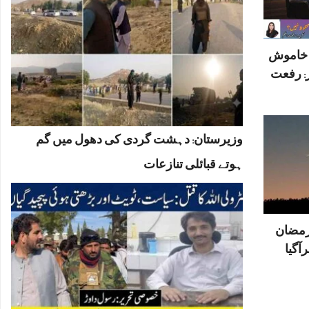
ں خاموش
: رفعت
وزیرستان: دہشت گردی کی دھول میں گم
ہوتے قبائلی تنازعات
رمضان
آگیا