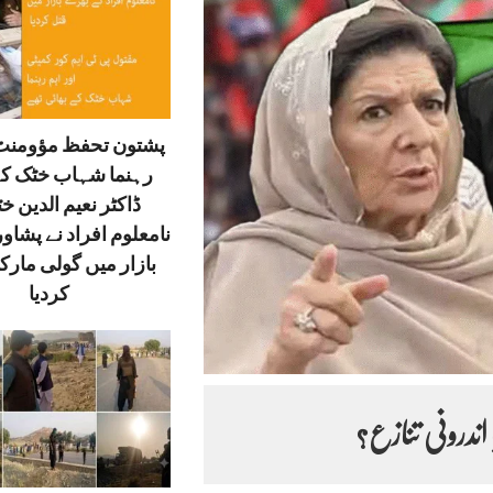
پشتون تحفظ مؤومنٹ 
رہنما شہاب خٹک کے
ڈاکٹر نعیم الدین خ
نامعلوم افراد نے پشاور
بازار میں گولی مارک
کردیا
 اندرونی تنازع؟