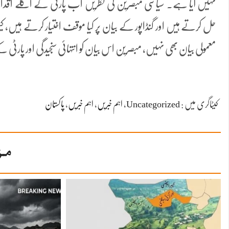
نہیں آیا ہے۔ سیاسی مبصرین کی نظریں اب پارٹی کے اگلے اقدام پر
حل کرتے ہیں اور گنڈاپور کے بیان پر کیا موقف اختیار کرتے ہیں، کیونکہ
معمولی بیان بھی نہیں، مبصرین اس بیان کو انتہائی سنجیدگی اور پارٹی 
کیٹاگری میں :
Uncategorized
،
اہم خبریں
،
اہم خبریں
،
پاکستان
مز