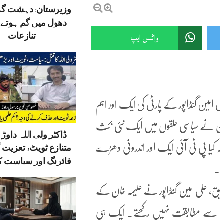
وزیرستان: دہشت گ
دھول میں گم ہوتے ق
واٹس ایپ
تنازعات
ی امین گنڈاپور کے پارٹی کی ایک اور اہم
ان نے سیاسی حلقوں میں ایک نئی بحث
ڈاکٹر ولی اللہ داوڑ ک
 کیا پی ٹی آئی ایک اور اندرونی دھڑے
متنازع ٹویٹ، تعزیت 
فائرنگ اور سیاست کا
۔
ق، علی امین گنڈاپور نے علیمہ خان کے
نئے سے مطابقت نہیں رکھتے۔ ایک ہی