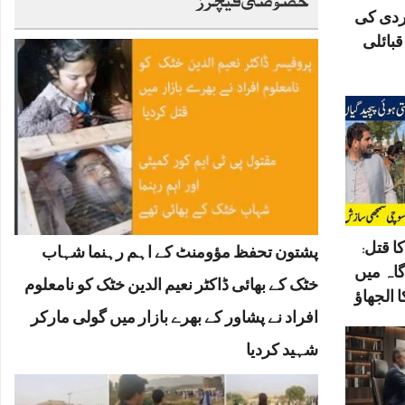
ردی کی
بائلی
ا قتل:
پشتون تحفظ مؤومنٹ کے اہم رہنما شہاب
گاہ میں
خٹک کے بھائی ڈاکٹر نعیم الدین خٹک کو نامعلوم
 الجھاؤ
افراد نے پشاور کے بھرے بازار میں گولی مارکر
شہید کردیا