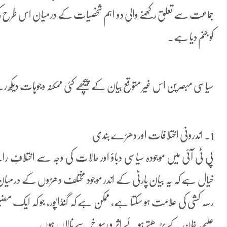
جماعت سے تعلق رکھنے والی دو اہم شخصیات کے درمیان اس طرح کی ع
کو جنم دیا ہے۔
سیاسی مبصرین اس غیر متوقع بیان کے پیچھے کئی ممکنہ وجوہات دیکھ 
1. اندرونی اختلافات اور دھڑے بندی
پی ٹی آئی میں موجودہ سیاسی دباؤ اور حالات کی وجہ سے اختلافِ را
خیال ہے کہ یہ بیان پارٹی کے اندر موجود مختلف دھڑوں کے درمیا
رسہ کشی کی علامت ہو سکتا ہے، ممکن ہے کہ گنڈاپور، جو کہ ایک مضبوط
علیمہ خان کے بڑھتے ہوئے اثر و رسوخ سے نالاں ہوں۔