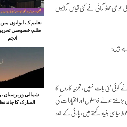
وامی محاذ آرائی نے کئی قیاس آرائیوں
تعلیم کے ایوانوں می
ظلم: خصوصی تحریر
انجم
رہے ہیں:
ئے کوئی نئی بات نہیں، تجزیہ کاروں کا
شمالی وزیرستان ،
ن بڑھتے ہوئے فاصلوں اور اختیارات کی
المبارک کا چاندنظر
 سیاسی بنیاد رکھتے ہیں، پارٹی کے اندر