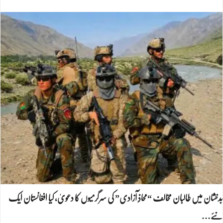
بدخشان میں طالبان مخالف “محاذِ آزادی” کی سرگرمیوں کا دعویٰ، کیا افغانستان ایک
نئے…