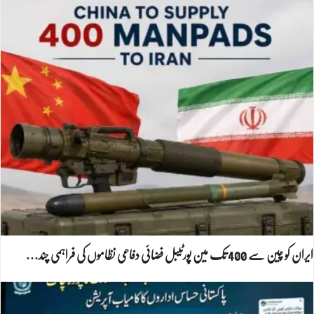
ایران کو چین سے 400 تک مین پورٹیبل فضائی دفاعی نظاموں کی فراہمی چند…