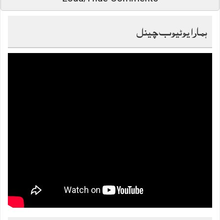
ہمارا یوٹیوب چینل