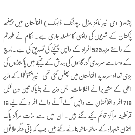
پشاور( دی خیبر ٹائمز جنرل رپورٹنگ ڈیسک) افغانستان میں پھنسے
پاکستان کے شہریوں کی واپسی کا سلسلہ جاری ہے۔ حکام نے طورخم
کے راستے مزید 520 افراد کے واپس پہنچنے کی تصدیق کی ہے۔مارچ
کے وسط سے سرحدی گزرگاہوں کی بندش کے نتیجے میں پاکستانیوں کی
بڑی تعداد سرحد پار افغانستان میں پھنس گئی تھی۔خیبر پختونخوا کے وزیر
اعلیٰ کے مشیر برائے اطلاعات اجمل وزیر نے بتایا کہ تین دن قبل
718 افراد افغانستان سے واپس آئے آنے والے افراد کے لیے 16
قرنطینہ مراکز قائم کیے گئے ہیں۔ ان میں سے سات مراکز پاک
افغان شاہراہ کے ساتھ ساتھ بنائے گئے ہیں جب کہ باقی دیگر علاقوں