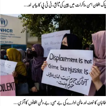
پاک افغان امن مذاکرات میں چین کی ثالثی، ٹی ٹی پی کا بیانیہ اور…
طالبان کا خوف اور عالمی ادارے کی بے حسی: بے وطن افغانوں کا آخری…