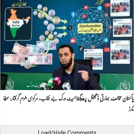
پاکستان مخالف بھارتی ڈیجیٹل پروپیگنڈا نیٹ ورک بے نقاب، مرکزی ملزم گرفتار: عطا
تارڑ
Load/Hide Comments