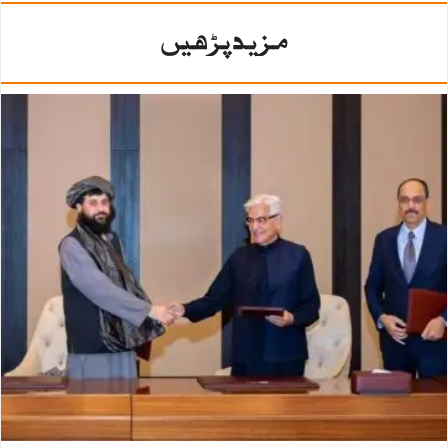
مزید پڑھیں