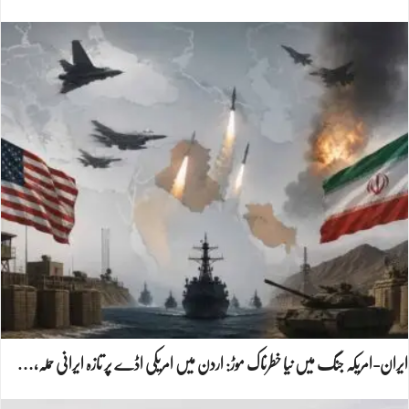
ایران-امریکہ جنگ میں نیا خطرناک موڑ: اردن میں امریکی اڈے پر تازہ ایرانی حملہ،…