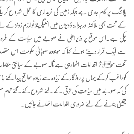
پلاننگ پر کام جاری ہے جبکہ زمین کی خریداری کا عمل شرو ع کر
کے تحت بھی ملاکنڈ اور ہزارہ ڈویژن میں انٹیگریٹڈ ٹوارزم زونز کے لئے
چکی ہے۔اس موقع پر وزیراعلیٰ نے صوبے میں سیاحت کے فروغ کو
سے ایک قرار دیتے ہوئے کہا کہ موجودہ صوبائی حکومت اس مق
تحت مو¿ثر اقدامات اٹھا رہی ہے تاکہ صوبے کے سیاحتی مقامات 
کو راغب کرکے یہاں پر روزگار کے زیادہ سے زیادہ مواقع پیدا کئے ج
کی کہ صوبے میں سیاحت کی ترقی کے لئے شروع کئے گئے تمام منص
یقینی بنانے کے لئے ضروری اقدامات اٹھائے جائیں۔