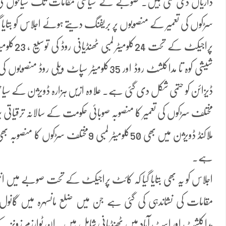
داریاں دی گئی ہیں۔ صوبے کے سیاحتی مقامات تک سیاحوں کی 
سڑکوں کی تعمیر کے منصوبوں پر بریفنگ دیتے ہوئے اجلاس کو بتای
شیشی کوہ تا مداکلشٹ روڈ اور 35کلومیٹر سپاٹ ویلی
مختلف سڑکوں کی تعمیر کا منصوبہ صوبائی حکومت کے سالانہ ترقیاتی
ملاکنڈ ڈویژن میں بھی 50کلومیٹر لمبی 9مختلف
ہے۔
اجلاس کو یہ بھی بتایا گیا کہ کائٹ پراجیکٹ کے تحت صوبے میں انٹی
مقامات کی نشاندہی کی گئی ہے جن میں ضلع مانسہرہ میں گانول
مداکلشٹ اور ایبٹ آباد میں ٹھنڈیانی شامل ہیں۔ ان ٹوارزم زونز کے 