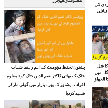
ردی کی
بائلی
ا قتل:
پشتون تحفظ مؤومنٹ کے اہم رہنما شہاب
گاہ میں
خٹک کے بھائی ڈاکٹر نعیم الدین خٹک کو نامعلوم
 الجھاؤ
افراد نے پشاور کے بھرے بازار میں گولی مارکر
شہید کردیا