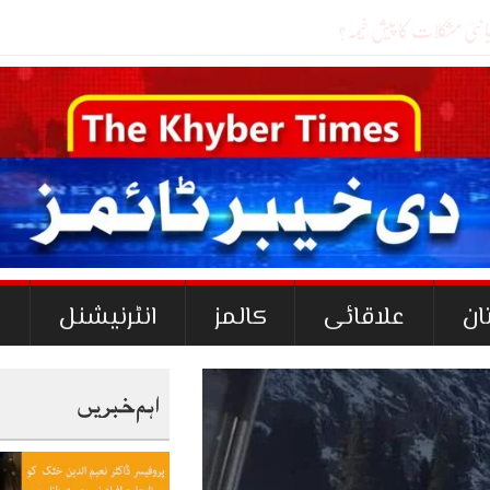
کسی ایک
_
ان
علاقائی
کالمز
انٹرنیشنل
ک
اہم خبریں