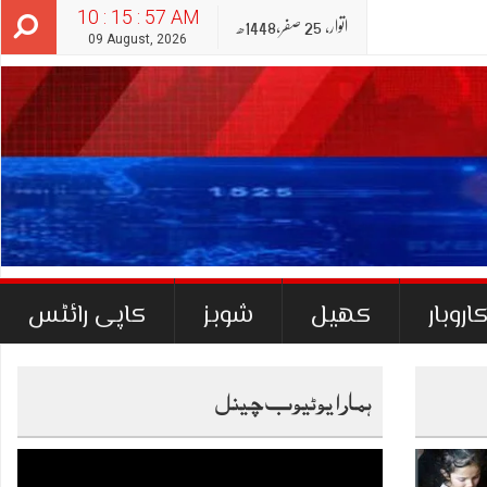
10 : 15 : 58 AM
اتوار‬‮,
25
صفر‬,
1448ھ
09 August, 2026
اروبار
کھیل
شوبز
کاپی رائٹس
ہمارا یوٹیوب چینل