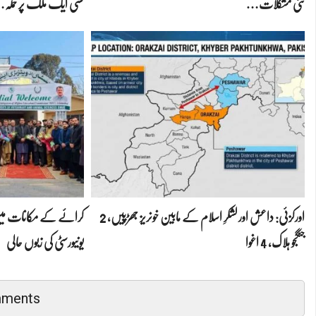
نئی مشکلات…
کسی ایک ملک پر حملہ
اورکزئی: داعش اور لشکرِ اسلام کے مابین خونریز جھڑپیں، 2
کرائے کے مکانات میں 
جنگجو ہلاک، 4 اغوا
یونیورسٹی کی زبوں حالی
mments