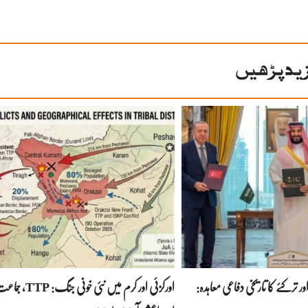
ید پڑھیں
 ترکئے کا تاریخی دفاعی معاہدہ:
اورکزئی اور کرم میں نئی خ