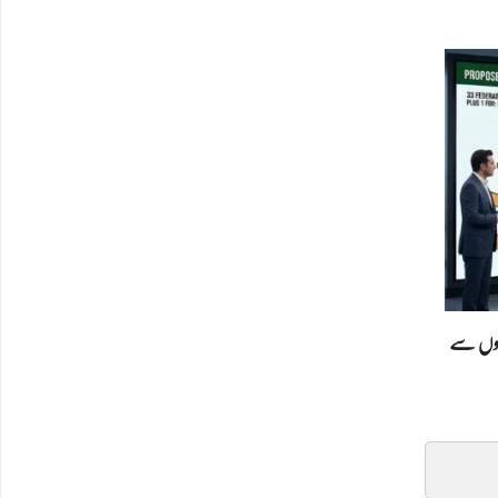
سنسنی خیز ڈرافٹ: کیا پاکستان 4 صوبوں سے