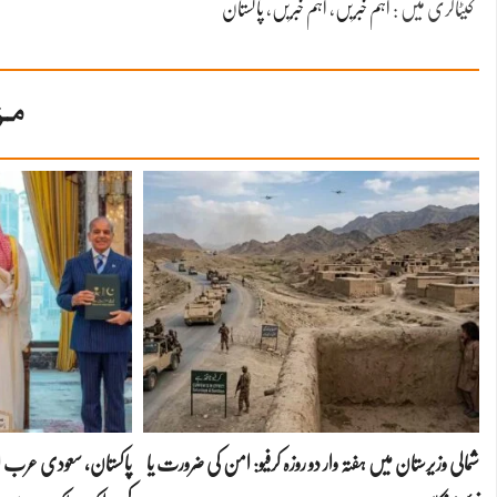
کیٹاگری میں :
اہم خبریں
،
اہم خبریں
،
پاکستان
مز
شمالی وزیرستان میں ہفتہ وار دو روزہ کرفیو: امن کی ضرورت یا
پاکستان، سعودی عرب اور