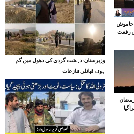
ں خاموش
: رفعت
وزیرستان: دہشت گردی کی دھول میں گم
ہوتے قبائلی تنازعات
رمضان
آگیا