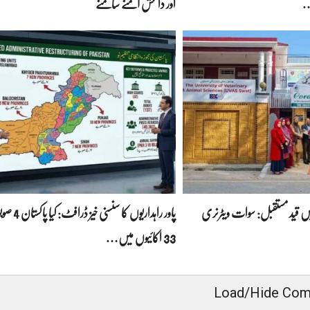
…
اور داعش آمنے سامنے
قید مستقبل: سوات ویٹرنری
پاور راہداریوں کا 
33 اکائیوں میں…
Load/Hide Co