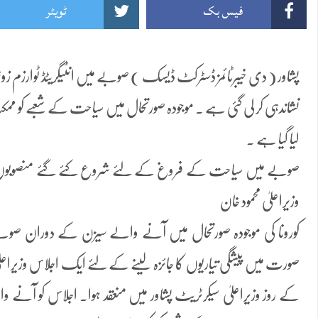
فیس بک
ٹویٹر
پشاور ( دی خیبرٹائمز ڈسٹرکٹ ڈیسک ) صوبے میں انٹیگریٹڈ ٹوارزم ز
نشاندہی کر لی گئی ہے ۔ موجودہ صورتحال میں سیاحت کے شعبے کو ممکنہ ط
لیا گیا ہے ۔
صوبے میں سیاحت کے فروغ کے لئے شروع کئے گئے منصوبوں کی ب
وزیراعلیٰ محمود خان
کورونا کی موجودہ صورتحال میں آنے والے سیزن کے دوران صوب
صورت میں پیشگی تیاریوں کا جائزہ لینے کے لئے ایک اجلاس وزیراعلیٰ خ
کے روز وزیراعلیٰ سیکرٹریٹ پشاور میں منعقد ہوا۔ اجلاس کو آنے