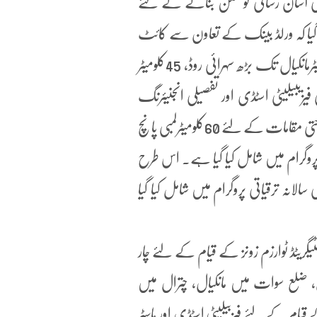
آسان رسائی کو ممکن بنانے کے لئے
ا گیا کہ ورلڈ بینک کے تعاون سے کائٹ
پراجیکٹ کے تحت 24کلومیٹر لمبی ٹھنڈیانی روڈ کی توسیع ، 23کلومیٹرمانکیال تک بڑھ سہرائی روڈ، 45کلومیٹر
 روڈ منصوبوں کی فیزیبیلیٹی اسٹڈی اور تفصیلی انجنیئرنگ
ڈیزائن کو حتمی شکل دی گئی ہے۔ علاوہ ازیں ہزارہ ڈویژن کے سیاحتی مقامات کے لئے 60کلومیٹرلمبی پانچ
 پروگرام میں شامل کیا گیا ہے۔ اس طرح
 سڑکوں کا منصوبہ بھی سالانہ ترقیاتی پروگرام میں شامل کیا گیا
گریٹڈ ٹوارزم زونز کے قیام کے لئے چار
، ضلع سوات میں مانکیال، چترال میں
قیام کے لئے فیزبیلیٹی اسٹڈی اور ماسٹر