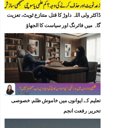
ڈاکٹر ولی اللہ داوڑ کا قتل: متنازع ٹویٹ، تعزیت
گاہ میں فائرنگ اور سیاست کا الجھاؤ
تعلیم کے ایوانوں میں خاموش ظلم: خصوصی
تحریر: رفعت انجم