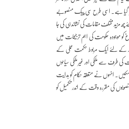
 لیا گیا ہے۔ اسی طرح سی پیک منصوبے
 چھ مزید مختلف مقامات کی نشاندہی کی جا
 موجودہ حکومت کی اہم ترجیحات میں
صد کے لئے ایک مربوط حکمت عملی کے
کی طرف سے ملکی اور غیر ملکی سیاحوں
ا سکیں۔ انہوں نے متعلقہ حکام کو ہدایت
وبوں کی مقررہ وقت کے اندر تکمیل کو