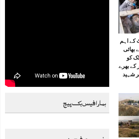
کے اہم
 بھائی
ٹک کو
 کے بھرے
ر شہید
ہمارا فیس بک پیج
خصوصی فیچرز