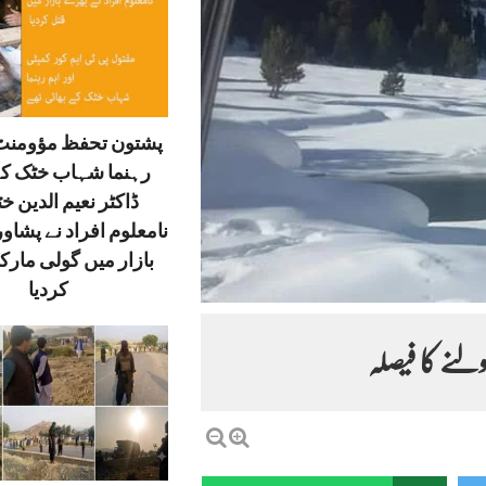
پشتون تحفظ مؤومنٹ 
رہنما شہاب خٹک کے
ڈاکٹر نعیم الدین خ
نامعلوم افراد نے پشاور
بازار میں گولی مارک
کردیا
ولنے کا فیصلہ