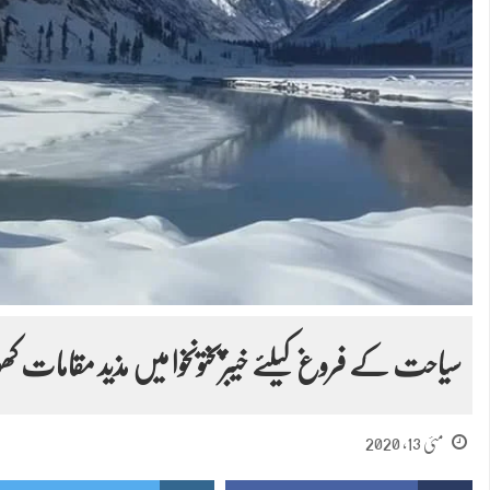
سیاحت کے فروغ کیلئے خیبرپختونخوا میں مذید مقامات کھ
مئی 13, 2020