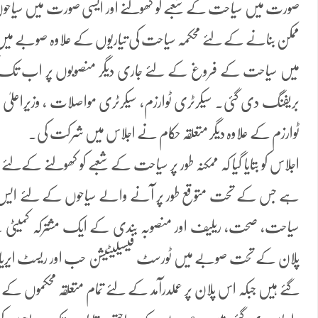
صورت میں سیاحت کے شعبے کو کھولنے اور ایسی صورت میں سیاحوں کو 
ممکن بنانے کے لئے محکمہ سیاحت کی تیاریوں کے علاوہ صوبے میں ان
میں سیاحت کے فروغ کے لئے جاری دیگر منصوبوں پر اب تک
بریفنگ دی گئی۔ سیکرٹری ٹوارزم، سیکرٹری مواصلات ، وزیراعلیٰ کے
ٹوارزم کے علاوہ دیگر متعلقہ حکام نے اجلاس میں شرکت کی۔
اجلاس کو بتایا گیا کہ ممکنہ طور پر سیاحت کے شعبے کو کھولنے کےلئے ای
ہے جس کے تحت متوقع طور پر آنے والے سیاحوں کے لئے ایس او پ
سیاحت، صحت، ریلیف اور منصوبہ بندی کے ایک مشترکہ کمیٹی سے
پلان کے تحت صوبے میں ٹورسٹ فیسیلیٹیشن حب اور ریسٹ ایریاز 
گئے ہیں جبکہ اس پلان پر عملدرآمد کے لئے تمام متعلقہ محکموں کے ساتھ