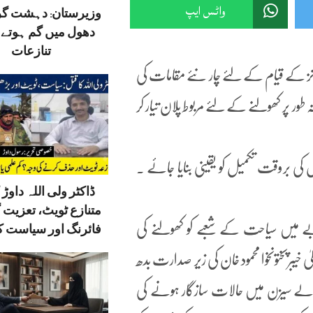
واٹس ایپ
وزیرستان: دہشت گ
دھول میں گم ہوتے ق
تنازعات
ونز کے قیام کے لئے چار نئے مقامات کی
ور پر کھولنے کے لئے مربوط پلان تیار کر
روقت تکمیل کو یقینی بنایا جائے ۔
ڈاکٹر ولی اللہ داوڑ ک
متنازع ٹویٹ، تعزیت 
ے میں سیاحت کے شعبے کو کھولنے کی
فائرنگ اور سیاست کا
یبرپختونخوا محمود خان کی زیر صدارت بدھ
 والے سیزن میں حالات سازگار ہونے کی