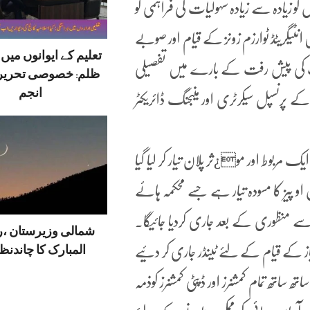
زیادہ سے زیادہ سہولیات کی فراہمی کو
ٹیگریٹڈ ٹوارزم زونز کے قیام اور صوبے
تعلیم کے ایوانوں می
 کی پیش رفت کے بارے میں تفصیلی
ظلم: خصوصی تحریر
انجم
 پرنسپل سیکرٹری اور منیجنگ ڈائریکٹر
ک مربوط اور مو¿ثر پلان تیار کر لیا گیا
یز کا مسودہ تیار ہے جسے محکمہ ہائے
 منظوری کے بعد جاری کردیا جائیگا۔
شمالی وزیرستان ،
المبارک کا چاندنظر
کے قیام کے لئے ٹینڈر جاری کر دئیے
 ساتھ تمام کمشنرز اور ڈپٹی کمشنرز کوذمہ