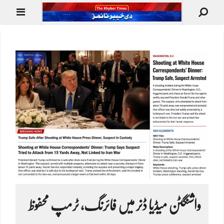
واشنگٹن میڈیا ڈنر میں فائرنگ، ٹرمپ محفوظ