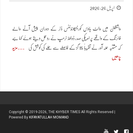
اپریل 26, 2026
واشنگٹن میں وائٹ ہاؤس کوریسپونڈنٹس ڈنر کے دوران پیش آنے والے
فائرنگ کے واقعے پر امریکی صدر ڈونلڈ ٹرمپ نے ردعمل دیتے ہوئے کہا ہے
کہ مشتبہ حملہ آور نے تقریباً 15 گز کے فاصلے سے حملے کی کوشش کی
مزید
پڑھیں
Copyright © 2019-2026, THE KHYBER TIMES All Rights Reserved |
Powered By
KIFAYATULLAH MOMAND