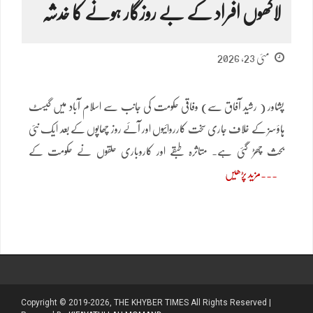
لاکھوں افراد کے بے روزگار ہونے کا خدشہ
مئی 23, 2026
پشاور ( رشید آفاق سے) وفاقی حکومت کی جانب سے اسلام آباد میں گیسٹ
ہاؤسز کے خلاف جاری سخت کارروائیوں اور آئے روز چھاپوں کے بعد ایک نئی
بحث چھڑ گئی ہے۔ متاثرہ طبقے اور کاروباری حلقوں نے حکومت کے
مزید پڑھیں
Copyright © 2019-2026, THE KHYBER TIMES All Rights Reserved |