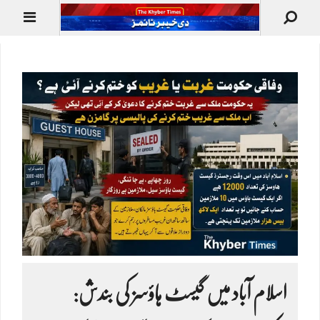
اسلام آباد میں گیسٹ ہاؤسز کی بندش: