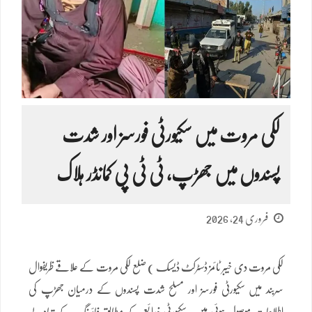
لکی مروت میں سکیورٹی فورسز اور شدت
پسندوں میں جھڑپ، ٹی ٹی پی کمانڈر ہلاک
فروری 24, 2026
لکی مروت دی خیبر ٹائمز ڈسٹرکٹ ڈیسک ) ضلع لکی مروت کے علاقے ظریفوال
سربند میں سکیورٹی فورسز اور مسلح شدت پسندوں کے درمیان جھڑپ کی
اطلاعات موصول ہوئی ہیں۔ سکیورٹی ذرائع کے مطابق فائرنگ کے تبادلے