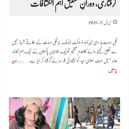
گرفتاری، دورانِ تفتیش اہم انکشافات
اپریل 17, 2026
لکی مروت ( دی خیبرٹائمز ڈسٹرکٹ ڈیسک ) لکی مروت کے علاقے شہباز خیل
سے تعلق رکھنے والے کالعدم تنظیم تحریک طالبان پاکستان کے ایک اہم کمانڈر
عامر سہیل عرف مولوی حیدر کو سیکیورٹی فورسز نے گرفتار کر لیا ہے۔
مزید
پڑھیں