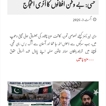
حسی: بے وطن افغانوں کا آخری احتجاج
اگست 3, 2026
دی خیبر ٹائمز کیلئے خصوصی تحریر: کاشف عزیز پشاور کی جھلساتی ہوئی تپتی دھوپ
میں، جب سڑکوں سے دُھواں اٹھ رہا تھا اور آسمان سے آگ برس رہی تھی،
پسینے میں شرابوربافغان مہاجر خاتون صفیہ اپنے پامال شدہ انسانی حقوق
مزید پڑھیں