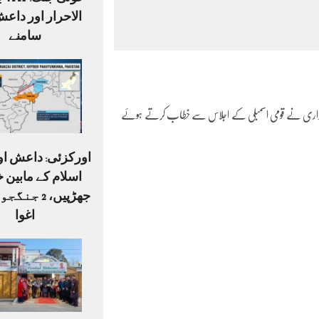
خونی 
الاحرار اور داعش
سامنے
بھٹو زرداری نے قومی اسمبلی کے اجلاس سے خطاب کرتے ہوئے
اورکزئی: داعش او
اسلام کے مابین خ
اغوا