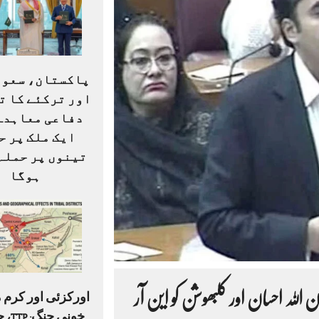
پاکستان، سعود
اور ترکئے کا ت
دفاعی معاہدہ:
ایک ملک پر ح
تینوں پر حملہ
ہوگا
للہ احسان اور کلبھوشن کو این آر
اورکزئی اور کرم 