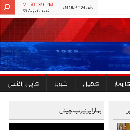
12 : 50 : 40 PM
ہفتہ‬‮,
24
صفر‬,
1448ھ
08 August, 2026
اروبار
کھیل
شوبز
کاپی رائٹس
ز
ہمارا یوٹیوب چینل