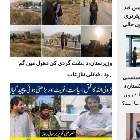
یں قید
ٹرنری
ں حالی
وزیرستان: دہشت گردی کی دھول میں گم
ہوتے قبائلی تنازعات
ا سنسنی
خیز ڈرافٹ: کیا پاکستان 4
ے 33 اکائیوں
ہا ہے؟