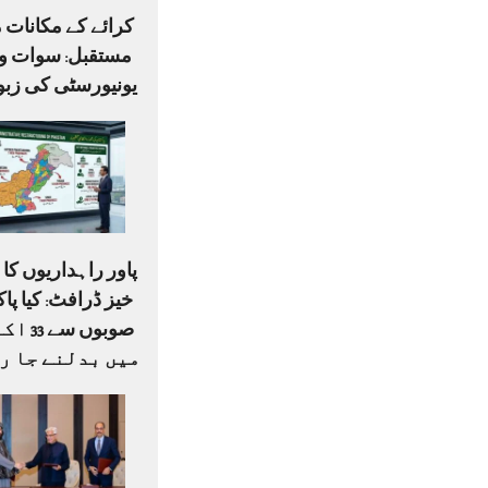
کرائے کے مکانات م
مستقبل: سوات وی
یونیورسٹی کی زبو
پاور راہداریوں ک
صوبوں س
میں بدلنے جا ر