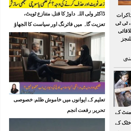
ڈاکٹر ولی اللہ داوڑ کا قتل: متنازع ٹویٹ،
ذاکرات
 ٹی ٹی
تعزیت گاہ میں فائرنگ اور سیاست کا الجھاؤ
لاقائی
لنجز
ئی
تعلیم کے ایوانوں میں خاموش ظلم: خصوصی
تحریر: رفعت انجم
منٹ کے
خٹک کے