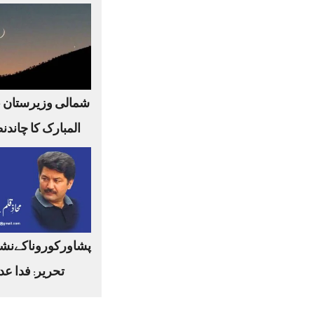
شمالی وزیرستان 
المبارک کا چاندن
پشاورکوروناکےنشا
تحریر: فدا عد