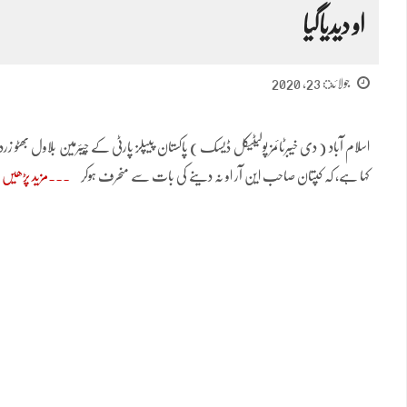
او دیدیاگیا
جولائ 23, 2020
اسلام آباد ( دی خیبرٹائمز پولیٹیکل ڈیسک ) پاکستان پیپلز پارٹی کے چیئرمین بلاول 
کہا ہے، کہ کپتان صاحب این آر او نہ دینے کی بات سے منحرف ہوکر
مزید پڑھیں