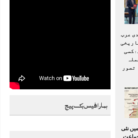
ی عرب
اریخی
 کسی
ملہ
 تصور
ہمارا فیس بک پیج
میں نئی