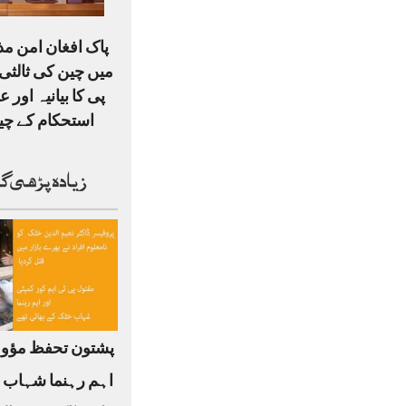
پاک افغان امن م
میں چین کی ثالثی،
پی کا بیانیہ اور ع
استحکام کے چی
زیادہ پڑھی گ
پشتون تحفظ مؤو
اہم رہنما شہاب 