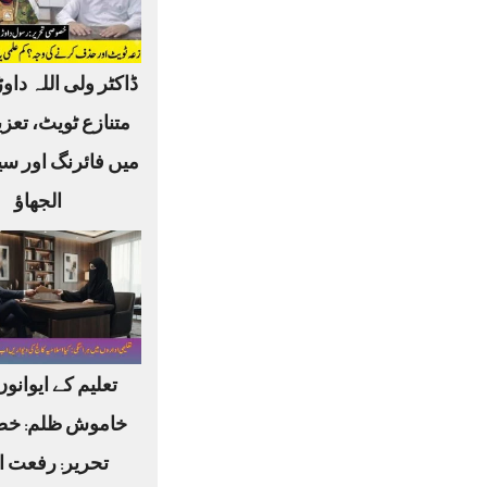
ڈاکٹر ولی اللہ داوڑ
متنازع ٹویٹ، تعز
میں فائرنگ اور س
الجھاؤ
تعلیم کے ایوانو
خاموش ظلم: خ
تحریر: رفعت ا