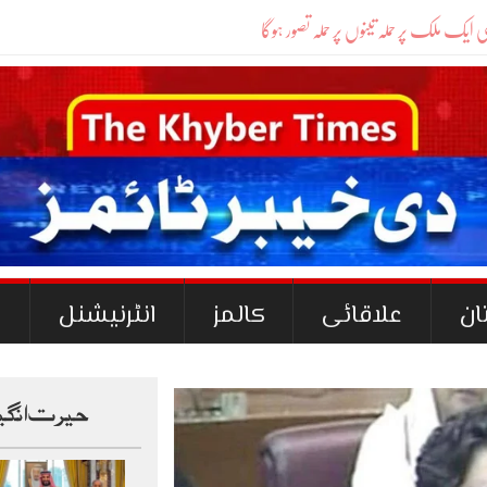
ان
علاقائی
کالمز
انٹرنیشنل
ک
حیرت انگی