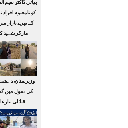
بھائی ڈاکٹر نعیم ا
کو نامعلوم افراد ن
کے بھرے بازار می
مارکر شہید کر
وزیرستان: دہشت
کی دھول میں گم
قبائلی تنازع