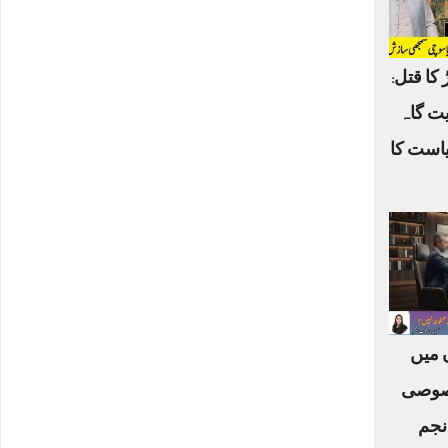
 کا قتل:
یت گاہ
یاست کا
ں میں
صوصی
نجم