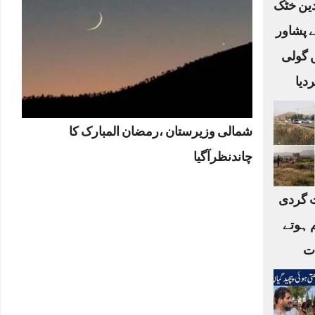
لدین خٹک
ے پشاور
ں گولی
دیا
شمالی وزیرستان ،رمضان المبارک کا
چاندنظرآگیا
 گردی
 ہوتے
ات