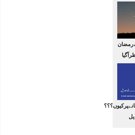
،رمضان
ظرآگیا
نےپرکیوں؟؟؟
یل