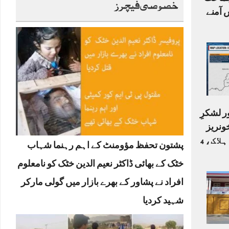
جنگ: TTP، جماعت
خصوصی فیچرز
 آمنے
ر لشکرِ
ونریز
جھڑپیں، 2 جنگجو ہلاک، 4
پشتون تحفظ مؤومنٹ کے اہم رہنما شہاب
خٹک کے بھائی ڈاکٹر نعیم الدین خٹک کو نامعلوم
افراد نے پشاور کے بھرے بازار میں گولی مارکر
شہید کردیا