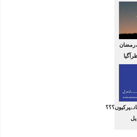
،رمضان
ظرآگیا
نےپرکیوں؟؟؟
یل