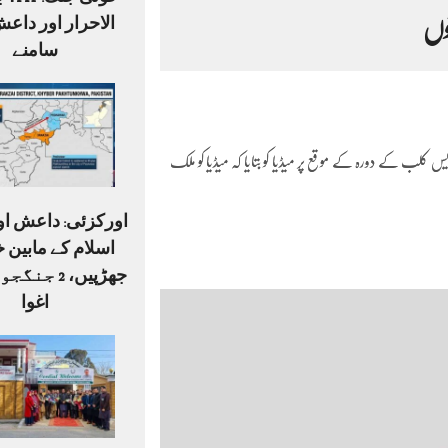
خونی 
الاحرار اور داعش
وں
سامنے
 کلب کے دورہ کے موقع پر میڈیا کو بتایا کہ میڈیا کو ملک
اورکزئی: داعش او
اسلام کے مابین خ
اغوا