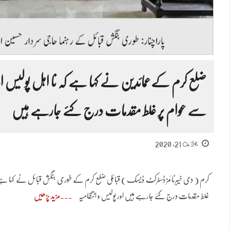
ضلع کرم کےعمائدین نے کہا ہے کہ نا اہل پولیس اور
سے عوام پر غلط مقدمات درج کئے جارہے ہیں
جولائ 21, 2020
کرم ( دی خیبرٹائمز ڈسٹرکٹ ڈیسک ) قبائلی ضلع کرم کے طوری بنگش قبائل نے کہا ہے کہ 
غلط مقدمات درج کئے جارہے ہیں اور پولیس و انتظامیہ
مزید پڑھیں