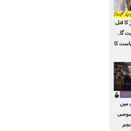
 کا قتل:
یت گاہ
یاست کا
ں میں
صوصی
نجم