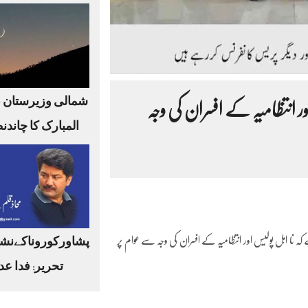
شمالی وزیرستان 
 انتظامیہ کے افسران کی وجہ
المبارک کا چاندن
نا اہل پولیس اور انتظامیہ کے افسران کی وجہ سے عوام پر
پشاورکوروناکےنشا
تحریر: فدا عد