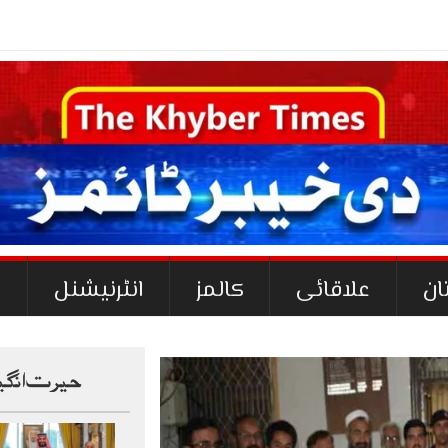
ان
علاقائی
کالمز
انٹرنیشنل
ک
حیرت انگی