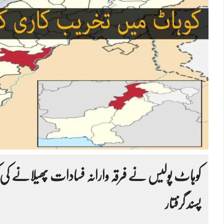
کوہاٹ پولیس نے فرقہ وارانہ فسادات پھیلانے کی
پسند گرفتار