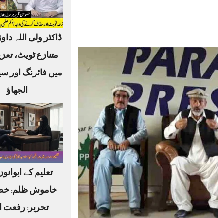
ڈاکٹر ولی اللہ داوڑ
متنازع ٹویٹ، تعز
میں فائرنگ اور س
الجھاؤ
تعلیم کے ایوانو
خاموش ظلم: خ
تحریر: رفعت ا