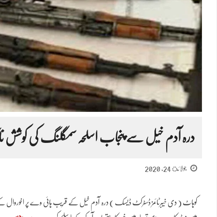
درہ آدم خیل سے پنجاب اسلحہ سمگلنگ کی کوشش ناکا
جولائ 24, 2020
کوہاٹ ( دی خیبرٹائمز ڈسٹرکٹ ڈیسک ) درہ آدم خیل کے قریب ہائی وے پر اخوروال