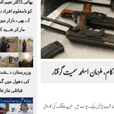
بھائی ڈاکٹر نعیم ا
کو نامعلوم افراد ن
کے بھرے بازار می
مارکر شہید کر
م، ملزمان اسلحہ سمیت گرفتار
وزیرستان: دہشت
کی دھول میں گم
قبائلی تنازع
 کے قریب پولیس چیک پوسٹ میں سنیپ چیکنگ کی کاروائی