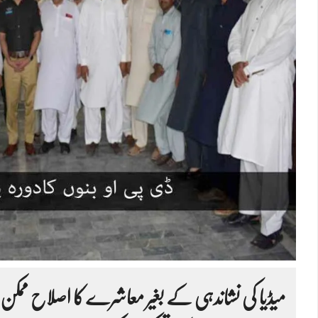
میڈیا کی نشاندہی کے بغیر معاشرے کا اصلاح ممکن ن