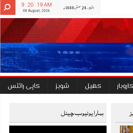
9 : 20 : 21 AM
ہفتہ‬‮,
24
صفر‬,
1448ھ
08 August, 2026
اروبار
کھیل
شوبز
کاپی رائٹس
ز
ہمارا یوٹیوب چینل