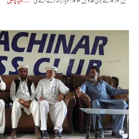
میں موٹر کار سے بڑی تعداد میں خود کار ہتھیار برآمد کرکے اسلحے کی
مزید پڑھیں