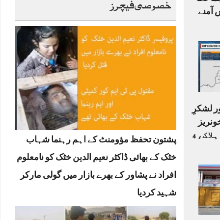
جنگ: TTP، جماعت
خصوصی فیچرز
 آمنے
ر لشکرِ
ونریز
جھڑپیں، 2 جنگجو ہلاک، 4
پشتون تحفظ مؤومنٹ کے اہم رہنما شہاب
خٹک کے بھائی ڈاکٹر نعیم الدین خٹک کو نامعلوم
افراد نے پشاور کے بھرے بازار میں گولی مارکر
شہید کردیا