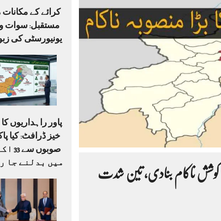
کرائے کے مکانات م
مستقبل: سوات وی
یونیورسٹی کی زبو
پاور راہداریوں ک
صوبوں س
میں بدلنے جا ر
 کوشش ناکام بنادی، تین شدت