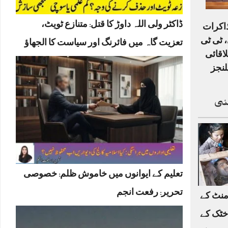
ڈاکٹر ولی اللہ داوڑ کا قتل: متنازع ٹویٹ،
ذاکرات
 ٹی ٹی
تعزیت گاہ میں فائرنگ اور سیاست کا الجھاؤ
لاقائی
لنجز
ئی
تعلیم کے ایوانوں میں خاموش ظلم: خصوصی
تحریر: رفعت انجم
منٹ کے
خٹک کے