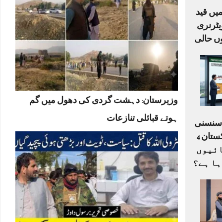
یں قید
ٹرنری
ں حالی
وزیرستان: دہشت گردی کی دھول میں گم
ہوتے قبائلی تنازعات
ا سنسنی
خیز ڈرافٹ: کیا پاکستان 4
ے 33 اکائیوں
ہا ہے؟