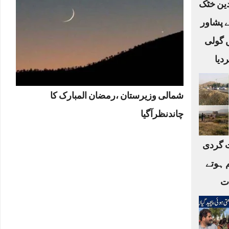
لدین خٹک
ے پشاور
ں گولی
دیا
شمالی وزیرستان ،رمضان المبارک کا
چاندنظرآگیا
 گردی
 ہوتے
ات