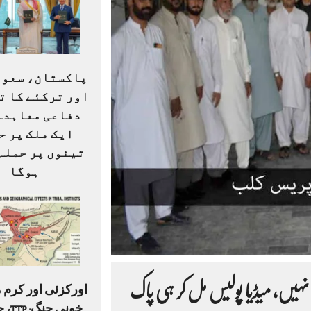
پاکستان، سعود
اور ترکئے کا ت
دفاعی معاہدہ:
ایک ملک پر ح
تینوں پر حملہ
ہوگا
ہیں، میڈیا پولیس مل کر ہی پاک
اورکزئی اور کرم 