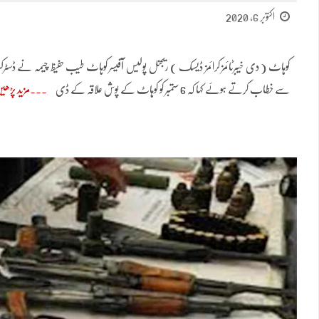
اکتوبر 6, 2020
کوہاٹ ( دی خیبرٹائمز کرائمز ڈیسک ) ریجنل پولیس آفیسر کوہاٹ طیب حفیظ چیمہ نے ڈسٹر
سے خطاب کرتے ہوئے کہا کہ 6 ستمبر کو کوہاٹ کے پوش علاقہ کے ڈی
مزید پڑھی