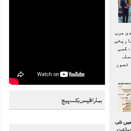
ی عرب
اریخی
 کسی
ملہ
 تصور
ہمارا فیس بک پیج
میں نئی