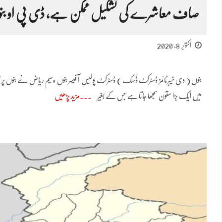
صاف معاشرے کی تشکیل ممکن ہے، ڈی پی او بن
اکتوبر 8, 2020
بنوں ( دی خیبرٹائمز ڈسٹرکٹ ڈٰسک ) ڈسٹرکٹ پولیس آ فیسر بنوں وسیم ریاض نے بنوں پریس
میں ایک بڑا ستون سمجھا جاتا ہے جس کے بغیر
مزید پڑھیں