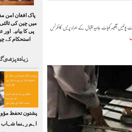
پاک افغان امن م
میں چین کی ثالثی،
کٹ پولیس آفیسر کوہاٹ جاوید اقبال کے ہمراہ پریس کانفرنس
پی کا بیانیہ اور ع
ں
استحکام کے چی
زیادہ پڑھی گ
پشتون تحفظ مؤو
اہم رہنما شہاب 