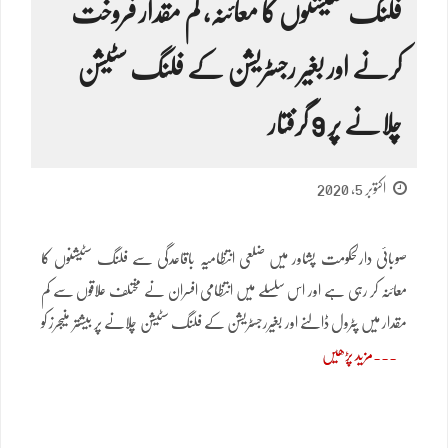
فلنگ سٹیشنوں کا معائنہ، کم مقدار فروخت
کرنے اور بغیر رجسٹریشن کے فلنگ سٹیشن
چلانے پر 9 گرفتار
اکتوبر 5, 2020
صوبائی دارلحکومت پشاور میں ضلعی انتظامیہ باقاعدگی سے فلنگ سٹیشنوں کا
معائنہ کر رہی ہے اور اس سلسلے میں انتظامی افسران نے مختلف علاقوں سے کم
مقدار میں پٹرول ڈالنے اور بغیررجسٹریشن کے فلنگ سٹیشن چلانے پر بیشتر منیجرز کو
مزید پڑھیں