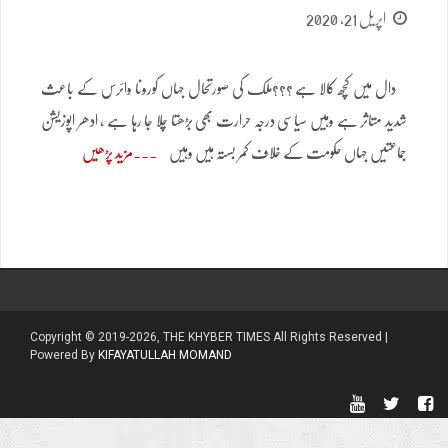
اپریل 21, 2020
دال میں کچھ کالا ہے ؟؟؟ملک کی صورتحال جہاں کورونا وائرس کے باعث
شدید متاثر ہے وہیں سیاسی درجہ حرارت بھی بڑھتا چلا جا رہا ہے ، ادھر اپوزیشن
جماعتیں جہاں حکومت کے خلاف کمر بستہ ہیں وہیں
مزید پڑھیں
Copyright © 2019-2026, THE KHYBER TIMES All Rights Reserved |
Powered By
KIFAYATULLAH MOMAND