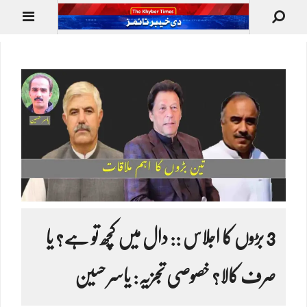
3 بڑوں کا اجلاس :: دال میں کچھ تو ہے؟ یا
صرف کالا؟ خصوصی تجزیہ: یاسر حسین