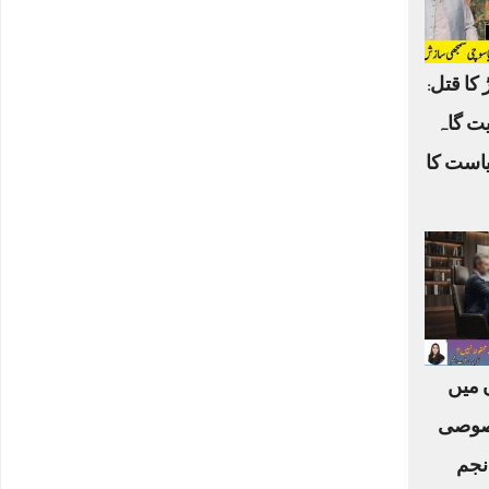
 کا قتل:
یت گاہ
یاست کا
ں میں
صوصی
نجم