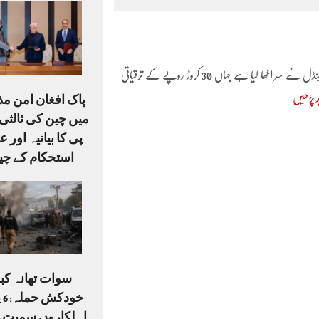
پشاور میں خیبرپختونخوا حکومت کے لوکل گورنمنٹ ڈیپارٹمنٹ میں ایک اور بڑے مالی اسکینڈل نے سر اٹھا لیا ہے جہاں 30 کروڑ روپے کے ترقیاتی
د پڑھیں
پاک افغان امن م
میں چین کی ثالثی،
پی کا بیانیہ اور ع
استحکام کے چی
سوات تھانہ کبل
خو