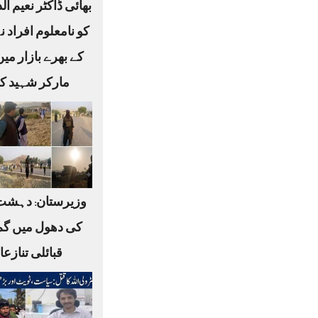
بھائی ڈاکٹر نعیم ا
کو نامعلوم افراد ن
کے بھرے بازار می
مارکر شہید کر
وزیرستان: دہشت
کی دھول میں گم
قبائلی تنازع