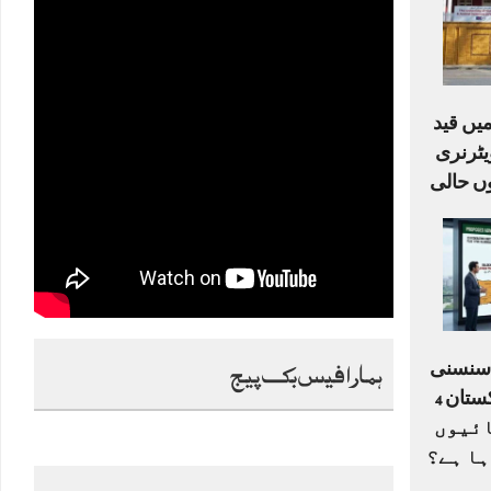
یں قید
ٹرنری
ں حالی
ہمارا فیس بک پیج
ا سنسنی
خیز ڈرافٹ: کیا پاکستان 4
ے 33 اکائیوں
ہا ہے؟