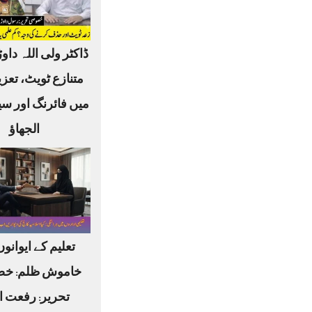
ڈاکٹر ولی اللہ داوڑ
متنازع ٹویٹ، تعز
میں فائرنگ اور س
الجھاؤ
تعلیم کے ایوانو
خاموش ظلم: خ
تحریر: رفعت ا