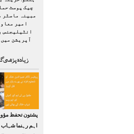
ہنگو: خزینہ ب
چیک پوسٹ حمل
مبینہ ماسٹر م
امیر معاو
انٹیلیجنس ب
آپریشن میں ہ
زیادہ پڑھی گ
پشتون تحفظ مؤو
اہم رہنما شہاب 