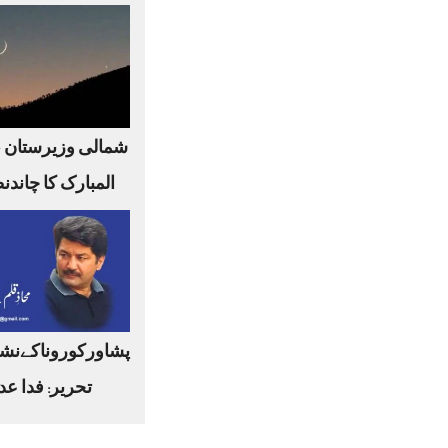
شمالی وزیرستان 
المبارک کا چاندن
پشاورکوروناکےنشا
تحریر: فدا عد