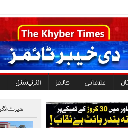
_
ان
علاقائی
کالمز
انٹرنیشنل
ک
حیرت انگی