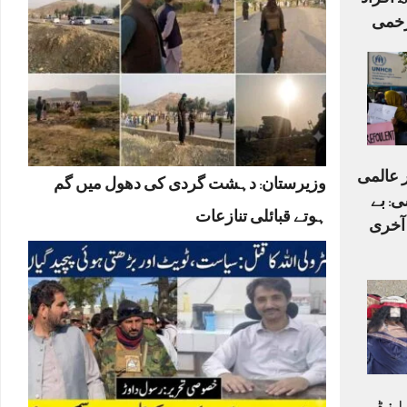
اہلکاروں سمیت 15 افراد
ر عالمی
وزیرستان: دہشت گردی کی دھول میں گم
ی: بے
ہوتے قبائلی تنازعات
 آخری