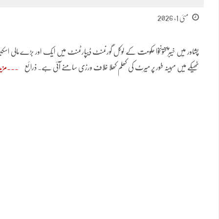
مئی 1, 2026
ٹھیکے میں مبینہ طور پر میرٹ کی کھلم کھلا خلاف ورزی سامنے آئی ہے۔ ذرائع
مزی