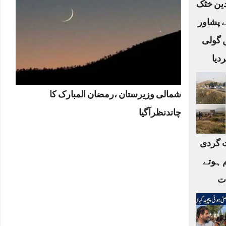
لدین خٹک
ے پشاور
ں گولی
دیا
شمالی وزیرستان ،رمضان المبارک کا
چاندنظرآگیا
 گردی
 ہوتے
ات