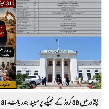
پشاور میں 30 کروڑ کے ٹھیکے پر مبینہ بندر بانٹ، 31 ٹھیکیدار نظر انداز