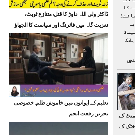
انڈہ
ے کا
ڈاکٹر ولی اللہ داوڑ کا قتل: متنازع ٹویٹ،
ائنڈ
یہ
تعزیت گاہ میں فائرنگ اور سیاست کا الجھاؤ
یسڈ
لاک
ئی
تعلیم کے ایوانوں میں خاموش ظلم: خصوصی
تحریر: رفعت انجم
منٹ کے
خٹک کے