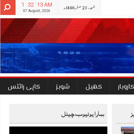
1 : 32 : 14 AM
جمعہ‬‮,
23
صفر‬,
1448ھ
07 August, 2026
اروبار
کھیل
شوبز
کاپی رائٹس
ز
ہمارا یوٹیوب چینل