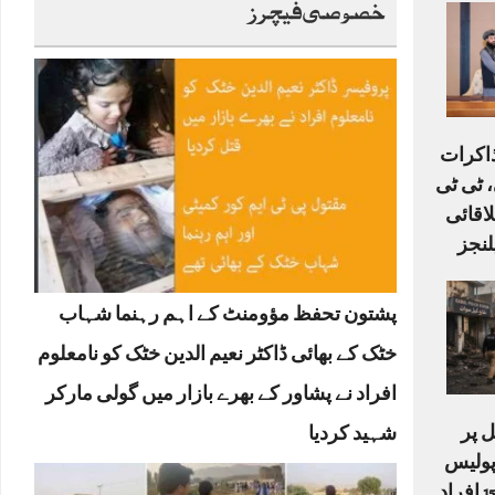
خصوصی فیچرز
ذاکرات
 ٹی ٹی
لاقائی
لنجز
پشتون تحفظ مؤومنٹ کے اہم رہنما شہاب
خٹک کے بھائی ڈاکٹر نعیم الدین خٹک کو نامعلوم
افراد نے پشاور کے بھرے بازار میں گولی مارکر
 پر
شہید کردیا
دکش حملہ: 6 پولیس