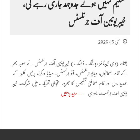
تسلیم نہیں ہوتے جدوجہد جاری رہے گی،
خیبر یونین آف جرنلسٹس
مئی 15, 2026
پشاور (دی خیبرٹائمز رپورٹنگ ڈیسک) خیبر یونین آف جرنلسٹس نے صوبہ بھر
کے تمام صحافیوں، ویڈیو جرنلسٹس، فوٹو جرنلسٹس، میڈیا ورکرز، پریس کلبز کے
عہدیداروں اور تمام صحافتی تنظیموں کا بھرپور احتجاجی تحریک میں شرکت، خیبر
یونین اف جرنلسٹ ایسوسی
مزید پڑھیں