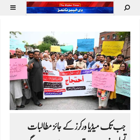
جب تک میڈیا ورکرز کے جائز مطالبات