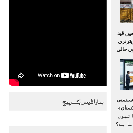
یں قید
ٹرنری
ں حالی
ہمارا فیس بک پیج
ا سنسنی
خیز ڈرافٹ: کیا پاکستان 4
ے 33 اکائیوں
ہا ہے؟