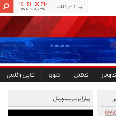
10 : 51 : 21 PM
بدھ‬‮,
21
صفر‬,
1448ھ
05 August, 2026
اروبار
کھیل
شوبز
کاپی رائٹس
ز
ہمارا یوٹیوب چینل