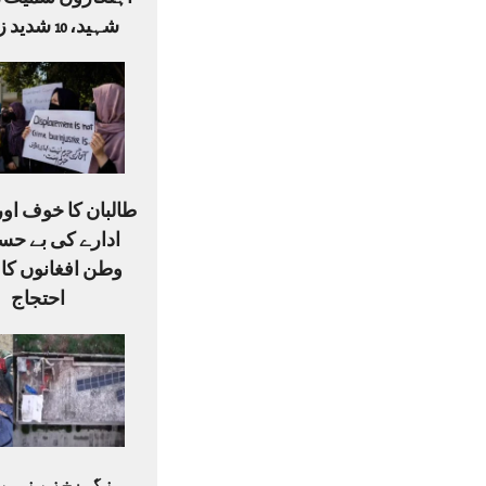
شہید، 10 شدید زخمی
طالبان کا خوف او
ادارے کی بے حس
وطن افغانوں کا
احتجاج