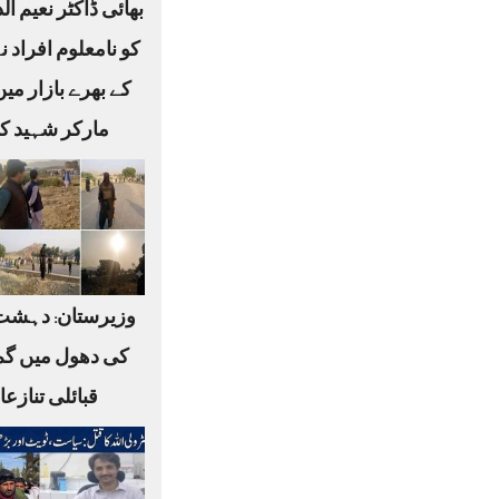
بھائی ڈاکٹر نعیم ا
کو نامعلوم افراد ن
کے بھرے بازار می
مارکر شہید کر
وزیرستان: دہشت
کی دھول میں گم
قبائلی تنازع