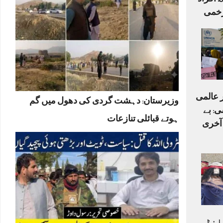
اہلکاروں سمیت 15 افراد
ر عالمی
وزیرستان: دہشت گردی کی دھول میں گم
ی: بے
ہوتے قبائلی تنازعات
 آخری