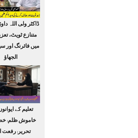
ڈاکٹر ولی اللہ داوڑ
متنازع ٹویٹ، تعز
میں فائرنگ اور س
الجھاؤ
تعلیم کے ایوانو
خاموش ظلم: خ
تحریر: رفعت ا