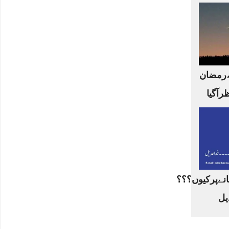
،رمضان
ظرآگیا
نےپرکیوں؟؟؟
یل