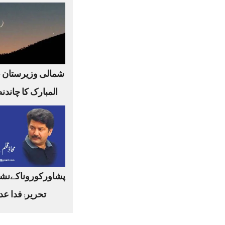
شمالی وزیرستان 
المبارک کا چاندن
پشاورکوروناکےنشا
تحریر: فدا عد