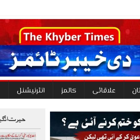
ان
علاقائی
کالمز
انٹرنیشنل
ک
حیرت انگی