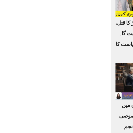
 کا قتل:
یت گاہ
یاست کا
ں میں
صوصی
نجم