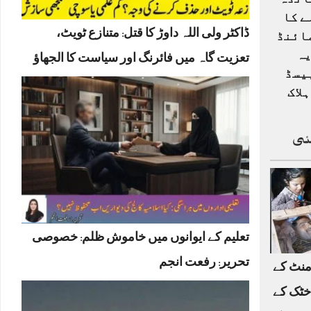
انڈہ
ے کا
ڈاکٹر ولی اللہ داوڑ کا قتل: متنازع ٹویٹ،
ائنڈ
یہ
تعزیت گاہ میں فائرنگ اور سیاست کا الجھاؤ
یسڈ
لاک
ئی
تعلیم کے ایوانوں میں خاموش ظلم: خصوصی
تحریر: رفعت انجم
منٹ کے
خٹک کے