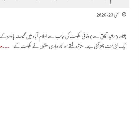
مئی 23, 2026
پشاور ( رشید آفاق سے) وفاقی حکومت کی جانب سے اسلام آباد میں گیسٹ ہاؤسز کے 
ایک نئی بحث چھڑ گئی ہے۔ متاثرہ طبقے اور کاروباری حلقوں نے حکومت کے
مز