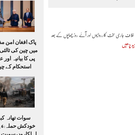
خلاف جاری سخت کارروائیوں اور آئے روز چھاپوں کے بعد
پاک افغان امن م
ید پڑھیں
میں چین کی ثالثی،
پی کا بیانیہ اور ع
استحکام کے چی
سوات تھانہ کبل
خو