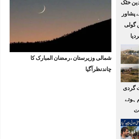
لدین خٹک
ے پشاور
ں گولی
دیا
شمالی وزیرستان ،رمضان المبارک کا
چاندنظرآگیا
 گردی
 ہوتے
ات