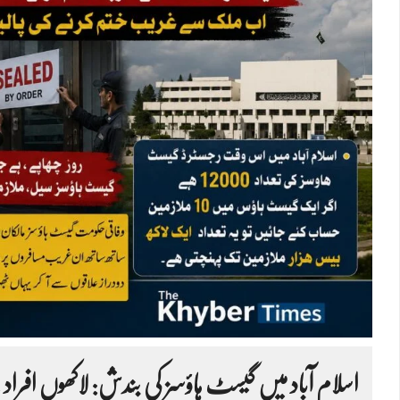
اسلام آباد میں گیسٹ ہاؤسز کی بندش: لاکھوں افرا