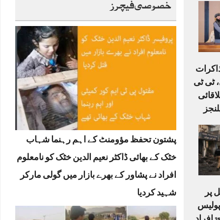
خصوصی فیچرز
ذاکرات
 ٹی ٹی
لاقائی
لنجز
پشتون تحفظ مؤومنٹ کے اہم رہنما شہاب
خٹک کے بھائی ڈاکٹر نعیم الدین خٹک کو نامعلوم
افراد نے پشاور کے بھرے بازار میں گولی مارکر
 پر
شہید کردیا
دکش حملہ: 6 پولیس