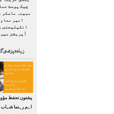
ہنگو: خزینہ ب
چیک پوسٹ حمل
مبینہ ماسٹر م
امیر معاو
انٹیلیجنس ب
آپریشن میں ہ
زیادہ پڑھی گ
پشتون تحفظ مؤو
اہم رہنما شہاب 