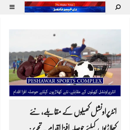
انٹرپراونشل کھیلوں کے مقابلے، نئے
کھلاڑیوں کیلئے حوصلہ افزا اقدام ۔ تحریر: