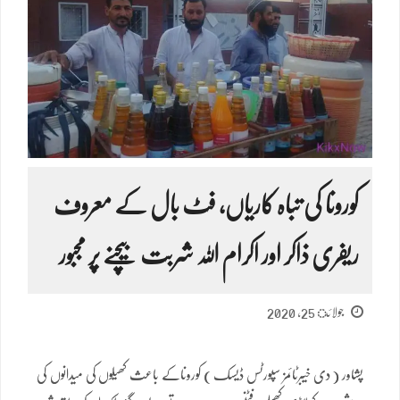
کورونا کی تباہ کاریاں، فٹ بال کے معروف
ریفری ذاکر اور اکرام اللہ شربت بیچنے پر مجبور
جولائ 25, 2020
پشاور ( دی خیبرٹائمز سپورٹس ڈیسک ) کوروناکے باعث کھیلوں کی میدانوں کی