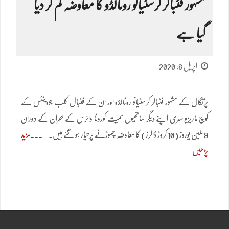
مشہور فٹبالر کرسٹیانو رونالڈو کا معاوضہ کم کر دیا
گیا ہے
اپریل 8, 2020
پرتگال کے مشہور فٹبالر کرسٹیانو رونالڈو اور ان کے فٹبال کلب جووینٹس کے
کوچ ماریزیو سری اپنے دیگر ساتھیوں سمیت کورونا وائرس کے بحران کے دوران
9 ملین یوروز (10 کروڑ ڈالرز) کا معاوضہ چھوڑنے پر تیار ہو گئے ہیں۔
مزید
پڑھیں