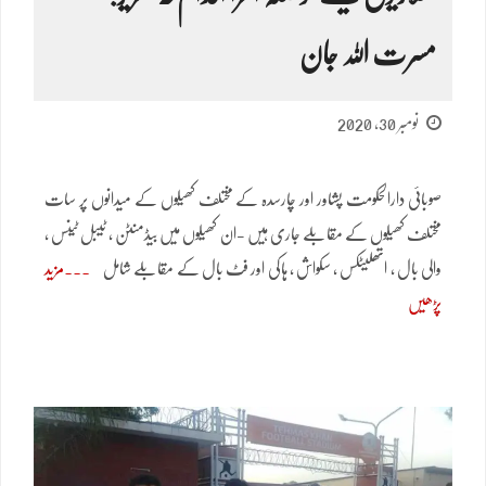
مسرت اللہ جان
نومبر 30, 2020
صوبائی دارالحکومت پشاور اور چارسدہ کے مختلف کھیلوں کے میدانوں پر سات
مختلف کھیلوں کے مقابلے جاری ہیں -ان کھیلوں میں بیڈمنٹن ، ٹیبل ٹینس ،
والی بال ، اتھلیٹکس ، سکواش ، ہاکی اور فٹ بال کے مقابلے شامل
مزید
پڑھیں