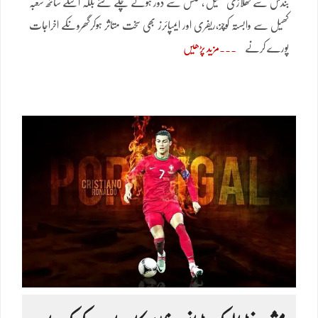
بندش سے کھلاڑی کھیل ،فٹنس سے دور ہوتے چلے گئے بلکہ اسکے ساتھ شعبہ
کھیل سے وابستہ کوچز،ریفری اور ایمپائرز بھی سخت متاثر ہوکرگھروںکے اخراجات
پورے کرنے
مزید پڑھیں